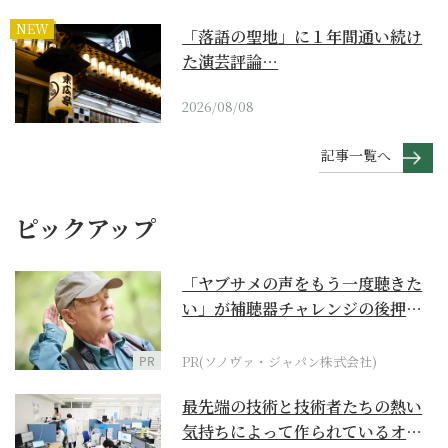
NEW
「落語の聖地」に１年間通い続け
た演芸評論…
2026/08/08
記事一覧へ
ピックアップ
「ヤブサメの声をもう一度聴きた
い」が補聴器チャレンジの後押し
に
PR
PR(ソノヴァ・ジャパン株式会社)
最先端の技術と技術者たちの熱い
気持ちによって作られているオー