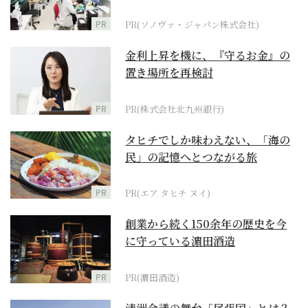
ダーメイド補聴器
PR
PR(ソノヴァ・ジャパン株式会社)
金利上昇を機に、『守るお金』の
置き場所を再検討
PR
PR(株式会社北九州銀行)
タヒチでしか味わえない、「海の
民」の記憶へとつながる旅
PR
PR(エア タヒチ ヌイ)
創業から続く150余年の歴史を今
に守っている濵田酒造
PR
PR(濵田酒造)