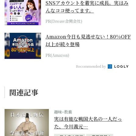
SNSアカウントを着実に成長。実はみ
んなココ使ってます。
PR(Dreaw合同会社)
Amazon今日も見逃せない！80%OFF
以上が続々登場
PR(Amazon)
Recommended by
関連記事
趣味･教養
実は有能な戦国大名の一人だっ
た、今川義元…