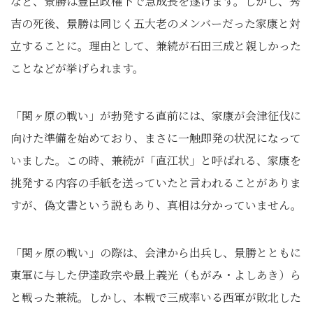
など、景勝は豊臣政権下で急成長を遂げます。しかし、秀
吉の死後、景勝は同じく五大老のメンバーだった家康と対
立することに。理由として、兼続が石田三成と親しかった
ことなどが挙げられます。
「関ヶ原の戦い」が勃発する直前には、家康が会津征伐に
向けた準備を始めており、まさに一触即発の状況になって
いました。この時、兼続が「直江状」と呼ばれる、家康を
挑発する内容の手紙を送っていたと言われることがありま
すが、偽文書という説もあり、真相は分かっていません。
「関ヶ原の戦い」の際は、会津から出兵し、景勝とともに
東軍に与した伊達政宗や最上義光（もがみ・よしあき）ら
と戦った兼続。しかし、本戦で三成率いる西軍が敗北した