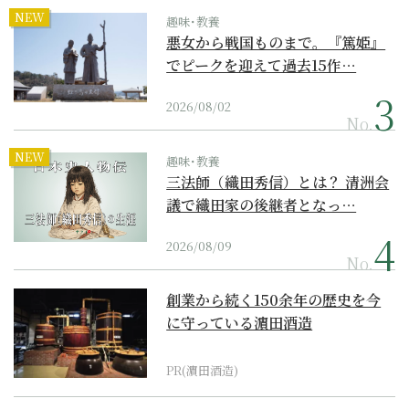
NEW
趣味･教養
悪女から戦国ものまで。『篤姫』
でピークを迎えて過去15作…
2026/08/02
No.
NEW
趣味･教養
三法師（織田秀信）とは？ 清洲会
議で織田家の後継者となっ…
2026/08/09
No.
創業から続く150余年の歴史を今
に守っている濵田酒造
PR(濵田酒造)