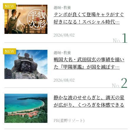
NEW
趣味･教養
テンポが良くて登場キャラがすぐ
好きになる！スペシャル時代…
2026/08/02
No.
NEW
趣味･教養
戦国大名・武田信玄の事績を描い
た『甲陽軍鑑』が国を滅ぼす…
2026/08/02
No.
静かな波のせせらぎと、満天の星
が広がり、くつろぎを体感できる
『西表島ホテル by...
PR(星野リゾート)