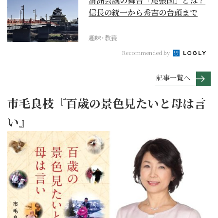
清洲会議の舞台「尾張国」とは？
信長の統一から秀吉の台頭まで
趣味･教養
Recommended by
記事一覧へ
市毛良枝『百歳の景色見たいと母は言
い』