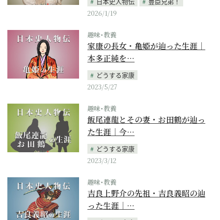
日本史人物伝
豊臣兄弟！
2026/1/19
趣味･教養
家康の長女・亀姫が辿った生涯｜
本多正純を…
どうする家康
2023/5/27
趣味･教養
飯尾連龍とその妻・お田鶴が辿っ
た生涯｜今…
どうする家康
2023/3/12
趣味･教養
吉良上野介の先祖・吉良義昭の辿
った生涯｜…