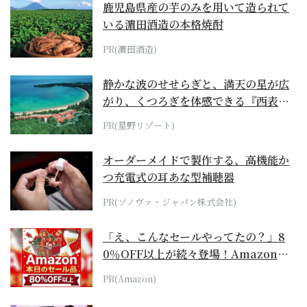
鹿児島県産の芋のみを用いて造られて
いる濵田酒造の本格焼酎
PR(濵田酒造)
静かな波のせせらぎと、満天の星が広
がり、くつろぎを体感できる『西表島
ホテル by...
PR(星野リゾート)
オーダーメイドで製作する、高機能か
つ充電式の耳あな型補聴器
PR(ソノヴァ・ジャパン株式会社)
「え、こんなセールやってたの？」8
0％OFF以上が続々登場！Amazonの
本気が...
PR(Amazon)