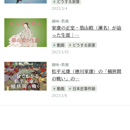
どうする家康
2023/3/4
趣味･教養
家康の正室・築山殿（瀬名）が辿
った生涯｜…
動画
どうする家康
2023/1/15
趣味･教養
松平元康（徳川家康）の「桶狭間
の戦い」の…
動画
日本史事件録
2023/1/8