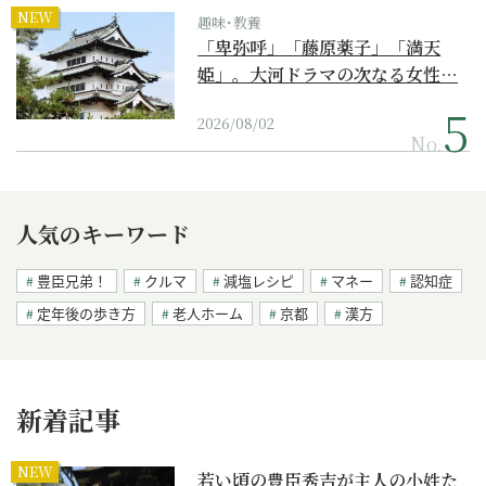
NEW
趣味･教養
「卑弥呼」「藤原薬子」「満天
姫」。大河ドラマの次なる女性…
2026/08/02
No.
人気のキーワード
豊臣兄弟！
クルマ
減塩レシピ
マネー
認知症
定年後の歩き方
老人ホーム
京都
漢方
新着記事
NEW
若い頃の豊臣秀吉が主人の小姓た