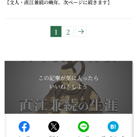
【
文人・直江兼続の晩年。次ページに続きます
】
1
2
この記事が気に入ったら
いいね！しよう