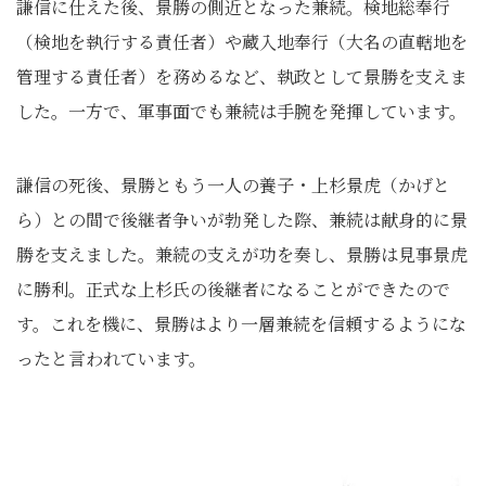
謙信に仕えた後、景勝の側近となった兼続。検地総奉行
（検地を執行する責任者）や蔵入地奉行（大名の直轄地を
管理する責任者）を務めるなど、執政として景勝を支えま
した。一方で、軍事面でも兼続は手腕を発揮しています。
謙信の死後、景勝ともう一人の養子・上杉景虎（かげと
ら）との間で後継者争いが勃発した際、兼続は献身的に景
勝を支えました。兼続の支えが功を奏し、景勝は見事景虎
に勝利。正式な上杉氏の後継者になることができたので
す。これを機に、景勝はより一層兼続を信頼するようにな
ったと言われています。