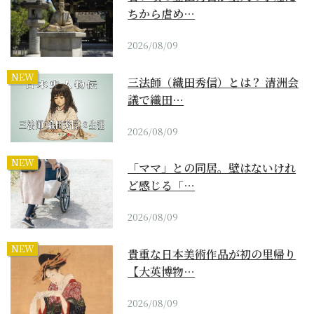
ちから虐め…
2026/08/09
NEW
三法師（織田秀信）とは？ 清洲会
議で織田…
2026/08/09
NEW
「ママ」との同居。壁はないけれ
ど感じる「…
2026/08/09
NEW
貴重な日本美術作品が初の里帰り
【大英博物…
2026/08/09