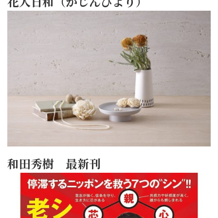
花人日和（かじんびより）
和田秀樹 最新刊