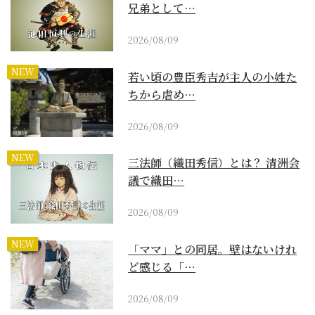
兄弟として…
2026/08/09
NEW
若い頃の豊臣秀吉が主人の小姓た
ちから虐め…
2026/08/09
NEW
三法師（織田秀信）とは？ 清洲会
議で織田…
2026/08/09
NEW
「ママ」との同居。壁はないけれ
ど感じる「…
2026/08/09