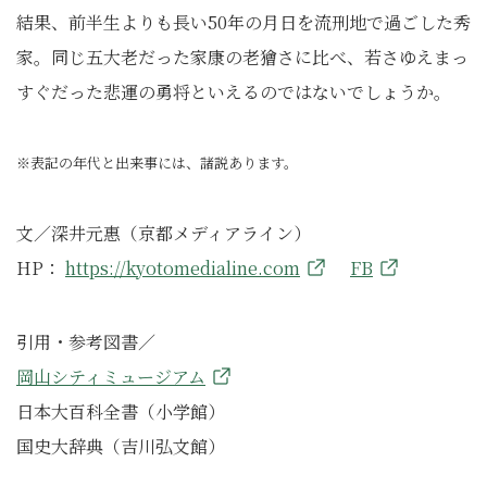
結果、前半生よりも長い50年の月日を流刑地で過ごした秀
家。同じ五大老だった家康の老獪さに比べ、若さゆえまっ
すぐだった悲運の勇将といえるのではないでしょうか。
※表記の年代と出来事には、諸説あります。
文／深井元惠（京都メディアライン）
HP：
https://kyotomedialine.com
FB
引用・参考図書／
岡山シティミュージアム
日本大百科全書（小学館）
国史大辞典（吉川弘文館）