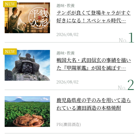
NEW
趣味･教養
テンポが良くて登場キャラがすぐ
好きになる！スペシャル時代…
2026/08/02
No.
NEW
趣味･教養
戦国大名・武田信玄の事績を描い
た『甲陽軍鑑』が国を滅ぼす…
2026/08/02
No.
鹿児島県産の芋のみを用いて造ら
れている濵田酒造の本格焼酎
PR(濵田酒造)