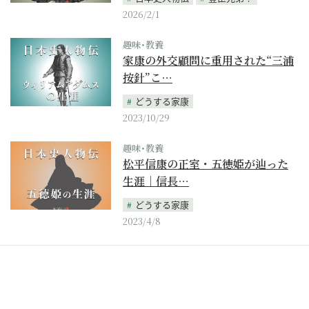
2026/2/1
趣味･教養
家康の外交顧問に重用された“三浦
按針”こ…
どうする家康
2023/10/29
趣味･教養
松平信康の正室・五徳姫が辿った
生涯｜信長…
どうする家康
2023/4/8