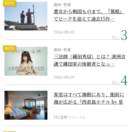
NEW
趣味･教養
悪女から戦国ものまで。『篤姫』
でピークを迎えて過去15作…
2026/08/02
No.
NEW
趣味･教養
三法師（織田秀信）とは？ 清洲会
議で織田家の後継者となっ…
2026/08/09
No.
客室はすべて海側にあり、眼前に
海が広がる『西表島ホテル by 星
野リゾート』
PR(星野リゾート)