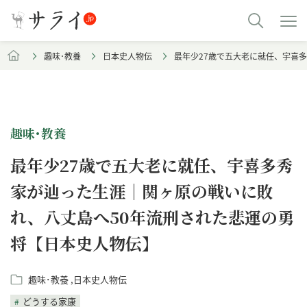
趣味･教養
日本史人物伝
最年少27歳で五大老に就任、宇喜
趣味･教養
最年少27歳で五大老に就任、宇喜多秀
家が辿った生涯｜関ヶ原の戦いに敗
れ、八丈島へ50年流刑された悲運の勇
将【日本史人物伝】
趣味･教養
日本史人物伝
どうする家康