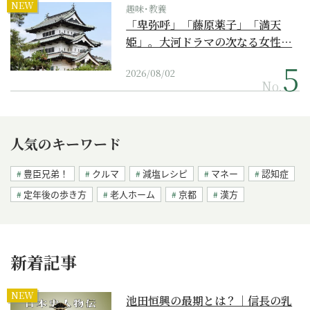
NEW
趣味･教養
「卑弥呼」「藤原薬子」「満天
姫」。大河ドラマの次なる女性…
2026/08/02
No.
人気のキーワード
豊臣兄弟！
クルマ
減塩レシピ
マネー
認知症
定年後の歩き方
老人ホーム
京都
漢方
新着記事
NEW
池田恒興の最期とは？｜信長の乳