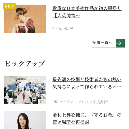
NEW
貴重な日本美術作品が初の里帰り
【大英博物…
2026/08/09
記事一覧へ
ピックアップ
最先端の技術と技術者たちの熱い
気持ちによって作られているオー
ダーメイド補聴器
PR
PR(ソノヴァ・ジャパン株式会社)
金利上昇を機に、『守るお金』の
置き場所を再検討