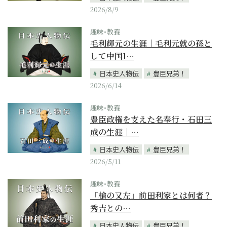
2026/8/9
趣味･教養
毛利輝元の生涯｜毛利元就の孫と
して中国1…
日本史人物伝
豊臣兄弟！
2026/6/14
趣味･教養
豊臣政権を支えた名奉行・石田三
成の生涯｜…
日本史人物伝
豊臣兄弟！
2026/5/11
趣味･教養
「槍の又左」前田利家とは何者？
秀吉との…
日本史人物伝
豊臣兄弟！