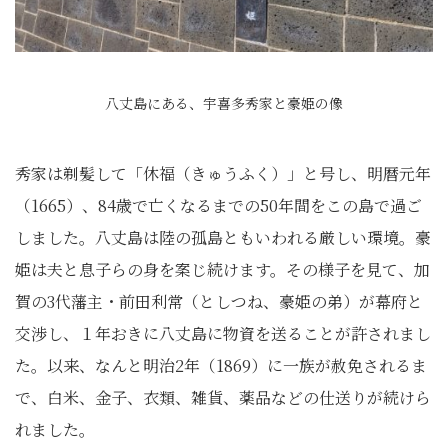
八丈島にある、宇喜多秀家と豪姫の像
秀家は剃髪して「休福（きゅうふく）」と号し、明暦元年
（1665）、84歳で亡くなるまでの50年間をこの島で過ご
しました。八丈島は陸の孤島ともいわれる厳しい環境。豪
姫は夫と息子らの身を案じ続けます。その様子を見て、加
賀の3代藩主・前田利常（としつね、豪姫の弟）が幕府と
交渉し、１年おきに八丈島に物資を送ることが許されまし
た。以来、なんと明治2年（1869）に一族が赦免されるま
で、白米、金子、衣類、雑貨、薬品などの仕送りが続けら
れました。