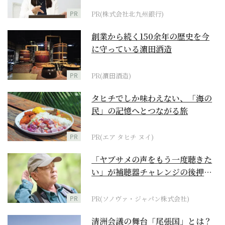
PR
PR(株式会社北九州銀行)
創業から続く150余年の歴史を今
に守っている濵田酒造
PR
PR(濵田酒造)
タヒチでしか味わえない、「海の
民」の記憶へとつながる旅
PR
PR(エア タヒチ ヌイ)
「ヤブサメの声をもう一度聴きた
い」が補聴器チャレンジの後押し
に
PR
PR(ソノヴァ・ジャパン株式会社)
清洲会議の舞台「尾張国」とは？