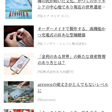
海の民が紡いだ文化。かつてのポリネ
シアの中心地であり現在の世界遺産か
らみえてくる...
PR(エア タヒチ ヌイ)
オーダーメイドで製作する、高機能か
つ充電式の耳あな型補聴器
PR(ソノヴァ・ジャパン株式会社)
「金利のある世界」の新たな資産管理
のあり方とは？
PR(株式会社北九州銀行)
arrowsの頑丈さがとんでもないレベル
に
PR(arrows)