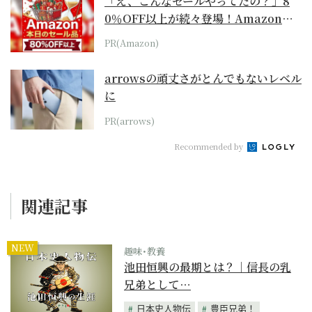
「え、こんなセールやってたの？」8
0％OFF以上が続々登場！Amazonの
本気が...
PR(Amazon)
arrowsの頑丈さがとんでもないレベル
に
PR(arrows)
Recommended by
関連記事
NEW
趣味･教養
池田恒興の最期とは？｜信長の乳
兄弟として…
日本史人物伝
豊臣兄弟！