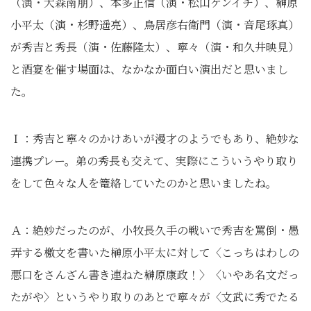
（演・大森南朋）、本多正信（演・松山ケンイチ）、榊原
小平太（演・杉野遥亮）、鳥居彦右衛門（演・音尾琢真）
が秀吉と秀長（演・佐藤隆太）、寧々（演・和久井映見）
と酒宴を催す場面は、なかなか面白い演出だと思いまし
た。
Ｉ：秀吉と寧々のかけあいが漫才のようでもあり、絶妙な
連携プレー。弟の秀長も交えて、実際にこういうやり取り
をして色々な人を篭絡していたのかと思いましたね。
Ａ：絶妙だったのが、小牧長久手の戦いで秀吉を罵倒・愚
弄する檄文を書いた榊原小平太に対して〈こっちはわしの
悪口をさんざん書き連ねた榊原康政！〉〈いやあ名文だっ
たがや〉というやり取りのあとで寧々が〈文武に秀でたる