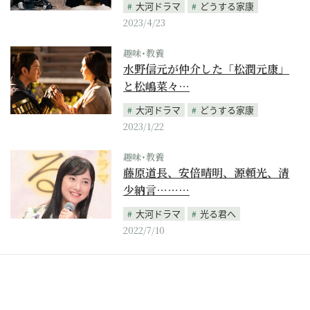
大河ドラマ
どうする家康
2023/4/23
趣味･教養
水野信元が仲介した「松潤元康」
と松嶋菜々…
大河ドラマ
どうする家康
2023/1/22
趣味･教養
藤原道長、安倍晴明、源頼光、清
少納言………
大河ドラマ
光る君へ
2022/7/10