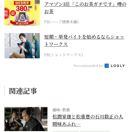
アマゾン1位「このお茶ガチです」噂の
お茶
PR(ハーブ健康本舗)
短期・単発バイトを始めるならショッ
トワークス
PR(ショットワークス)
Recommended by
関連記事
趣味･教養
松潤家康と松重豊の石川数正の人
間味あふれ…