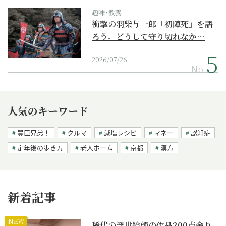
趣味･教養
衝撃の羽柴与一郎「初陣死」を語
ろう。どうして守り切れなか…
2026/07/26
No.
人気のキーワード
豊臣兄弟！
クルマ
減塩レシピ
マネー
認知症
定年後の歩き方
老人ホーム
京都
漢方
新着記事
NEW
稀代の浮世絵師の作品200点余り