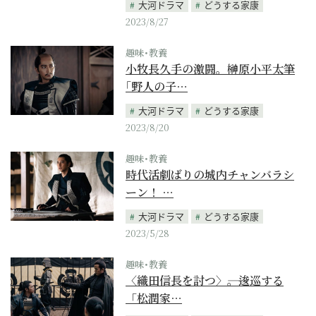
大河ドラマ
どうする家康
2023/8/27
趣味･教養
小牧長久手の激闘。榊原小平太筆
｢野人の子…
大河ドラマ
どうする家康
2023/8/20
趣味･教養
時代活劇ばりの城内チャンバラシ
ーン！ …
大河ドラマ
どうする家康
2023/5/28
趣味･教養
〈織田信長を討つ〉――。逡巡する
「松潤家…