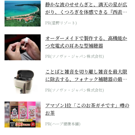
静かな波のせせらぎと、満天の星が広
がり、くつろぎを体感できる『西表島
ホテル by...
PR(星野リゾート)
オーダーメイドで製作する、高機能か
つ充電式の耳あな型補聴器
PR(ソノヴァ・ジャパン株式会社)
ことばと雑音を切り離し雑音を最大限
に除去する、フォナック補聴器の最上
位モデル
PR(ソノヴァ・ジャパン株式会社)
アマゾン1位「このお茶ガチです」噂の
お茶
PR(ハーブ健康本舗)