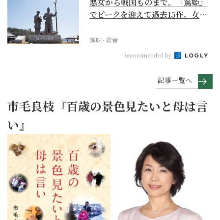
悪女から戦国ものまで。『篤姫』
でピークを迎えて過去15作。女性
が主人公の作品を振...
趣味･教養
Recommended by
記事一覧へ
市毛良枝『百歳の景色見たいと母は言
い』