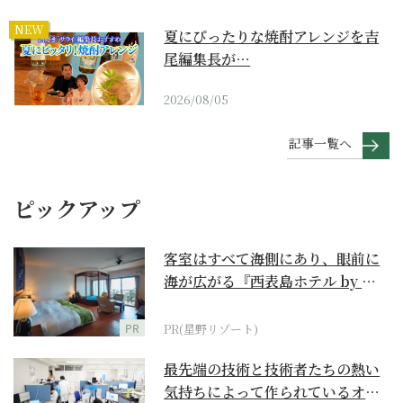
NEW
夏にぴったりな焼酎アレンジを吉
尾編集長が…
2026/08/05
記事一覧へ
ピックアップ
客室はすべて海側にあり、眼前に
海が広がる『西表島ホテル by 星
野リゾート』
PR
PR(星野リゾート)
最先端の技術と技術者たちの熱い
気持ちによって作られているオー