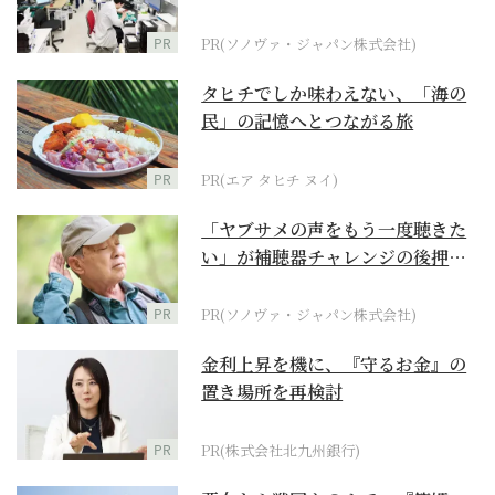
ダーメイド補聴器
PR
PR(ソノヴァ・ジャパン株式会社)
タヒチでしか味わえない、「海の
民」の記憶へとつながる旅
PR
PR(エア タヒチ ヌイ)
「ヤブサメの声をもう一度聴きた
い」が補聴器チャレンジの後押し
に
PR
PR(ソノヴァ・ジャパン株式会社)
金利上昇を機に、『守るお金』の
置き場所を再検討
PR
PR(株式会社北九州銀行)