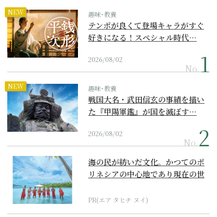
NEW
趣味･教養
テンポが良くて登場キャラがすぐ
好きになる！スペシャル時代…
2026/08/02
No.
NEW
趣味･教養
戦国大名・武田信玄の事績を描い
た『甲陽軍鑑』が国を滅ぼす…
2026/08/02
No.
海の民が紡いだ文化。かつてのポ
リネシアの中心地であり現在の世
界遺産からみえてくる...
PR(エア タヒチ ヌイ)