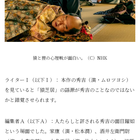
猿と狸の心理戦が面白い。（C）NHK
ライターＩ（以下Ｉ）： 本作の秀吉（演・ムロツヨシ）
を見ていると「猿芝居」の語源が秀吉のことなのではない
かと錯覚させられます。
編集者Ａ（以下Ａ）：人たらしと評される秀吉の面目躍如
という場面でした。家康（演・松本潤）、酒井左衛門尉