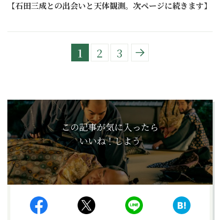
【
石田三成との出会いと天体観測。次ページに続きます
】
1
2
3
この記事が気に入ったら
いいね！しよう