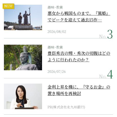
NEW
趣味･教養
悪女から戦国ものまで。『篤姫』
でピークを迎えて過去15作…
2026/08/02
No.
趣味･教養
豊臣秀吉の甥・秀次の切腹はどの
ように行われたのか？
2026/07/26
No.
金利上昇を機に、『守るお金』の
置き場所を再検討
PR(株式会社北九州銀行)