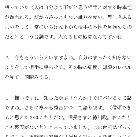
語っていた〈人は自分より下だと思う相手と対する時本性
が顕われる。だからみっともない訛りを使い、卑しきふる
まいをして、常にいちばん下から相手の本性を見極めるの
だと〉という台詞です。人たらしの極意なんですかね。
Ａ：今もそういう人いますよね。自分はまったく知らない
ふりをして相手に語らせる。その時の態度、知識のレベル
を見て、値踏みする。
Ｉ：怖いですね。知ったかぶりなんかすぐにバレるって話
ですね。さらに寧々も秀吉について語ります。〈信頼でき
ると思えたのはふたりだけ。信長さまと徳川殿。おふたり
とも裏表がないと〉と言っていました。この台詞はびっく
りでした。視聴者は家康が「信長を討つ」と決意したにも