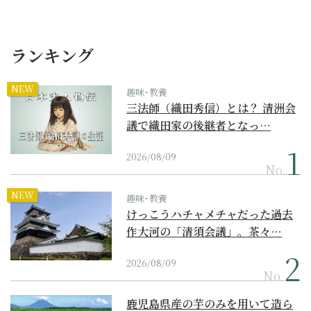
ランキング
NEW
趣味･教養
三法師（織田秀信）とは？ 清洲会
議で織田家の後継者となっ…
2026/08/09
No.
NEW
趣味･教養
けっこうハチャメチャだった過去
作大河の「清須会議」。茶々…
2026/08/09
No.
鹿児島県産の芋のみを用いて造ら