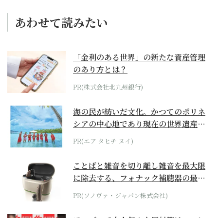
あわせて読みたい
「金利のある世界」の新たな資産管理
のあり方とは？
PR(株式会社北九州銀行)
海の民が紡いだ文化。かつてのポリネ
シアの中心地であり現在の世界遺産か
らみえてくる...
PR(エア タヒチ ヌイ)
ことばと雑音を切り離し雑音を最大限
に除去する、フォナック補聴器の最上
位モデル
PR(ソノヴァ・ジャパン株式会社)