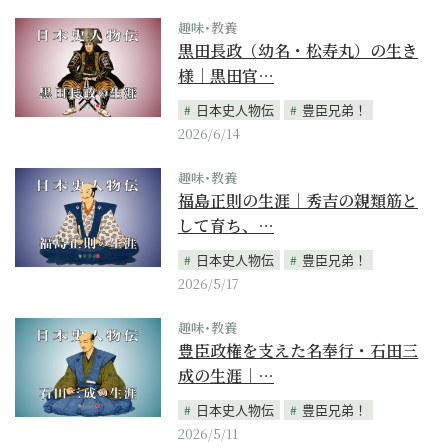
趣味･教養
黒田長政（幼名・松寿丸）の生き
様｜黒田官…
日本史人物伝
豊臣兄弟！
2026/6/14
趣味･教養
福島正則の生涯｜秀吉の親類筋と
して育ち、…
日本史人物伝
豊臣兄弟！
2026/5/17
趣味･教養
豊臣政権を支えた名奉行・石田三
成の生涯｜…
日本史人物伝
豊臣兄弟！
2026/5/11