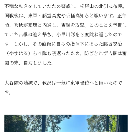
不穏な動きをしていたため警戒し、松尾山の北側に布陣。
開戦後は、東軍・藤堂高虎や京極高知らと戦います。正午
頃、秀秋が家康と内通し、吉継を攻撃。このことを予期し
ていた吉継は迎え撃ち、小早川隊を３度跳ね返したので
す。しかし、その直後に自らの指揮下にあった脇坂安治
（やすはる）ら４隊も寝返ったため、防ぎきれず吉継は奮
闘の末、自刃しました。
大谷隊の壊滅で、戦況は一気に東軍優位へと傾いたので
す。