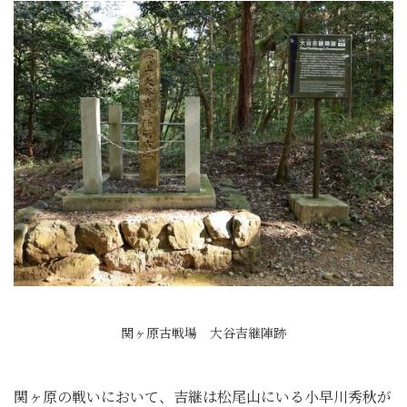
関ヶ原古戦場 大谷吉継陣跡
関ヶ原の戦いにおいて、吉継は松尾山にいる小早川秀秋が