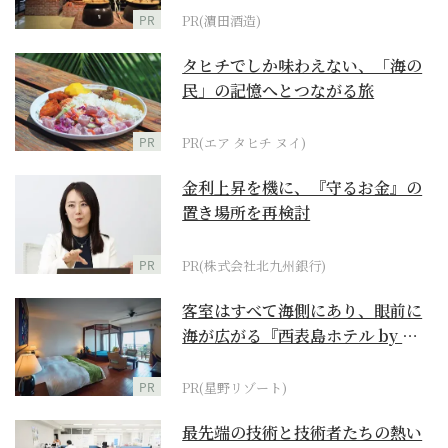
PR
PR(濵田酒造)
タヒチでしか味わえない、「海の
民」の記憶へとつながる旅
PR
PR(エア タヒチ ヌイ)
金利上昇を機に、『守るお金』の
置き場所を再検討
PR
PR(株式会社北九州銀行)
客室はすべて海側にあり、眼前に
海が広がる『西表島ホテル by 星
野リゾート』
PR
PR(星野リゾート)
最先端の技術と技術者たちの熱い