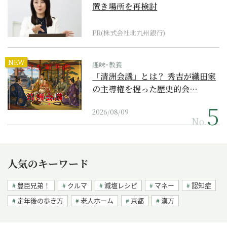
置き場所を再検討
PR(株式会社北九州銀行)
NEW
趣味･教養
「清洲会議」とは？ 秀吉が織田家
の主導権を握った歴史的会…
2026/08/09
No.
人気のキーワード
豊臣兄弟！
クルマ
減塩レシピ
マネー
認知症
定年後の歩き方
老人ホーム
京都
漢方