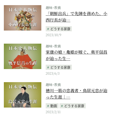
趣味･教養
「朝鮮出兵」で先陣を務めた、小
西行長が辿…
どうする家康
2023/10/9
趣味･教養
家康の娘・亀姫が嫁ぐ、奥平信昌
が辿った生…
どうする家康
2023/6/3
趣味･教養
徳川一筋の忠義者・鳥居元忠が辿
った生涯｜…
動画
どうする家康
2023/2/11