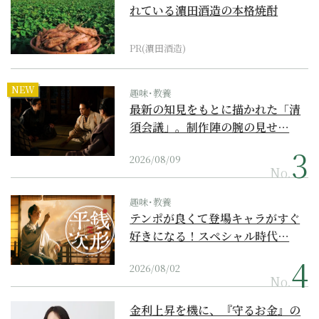
れている濵田酒造の本格焼酎
PR(濵田酒造)
NEW
趣味･教養
最新の知見をもとに描かれた「清
須会議」。制作陣の腕の見せ…
2026/08/09
No.
趣味･教養
テンポが良くて登場キャラがすぐ
好きになる！スペシャル時代…
2026/08/02
No.
金利上昇を機に、『守るお金』の