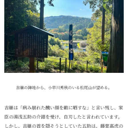
吉継の陣地から、小早川秀秋のいる松尾山が望める。
吉継は「病み崩れた醜い顔を敵に晒すな」と言い残し、家
臣の湯浅五助の介錯を受け、自刃したと言われています。
しかし、吉継の首を隠そうとしていた五助は、藤堂高虎の