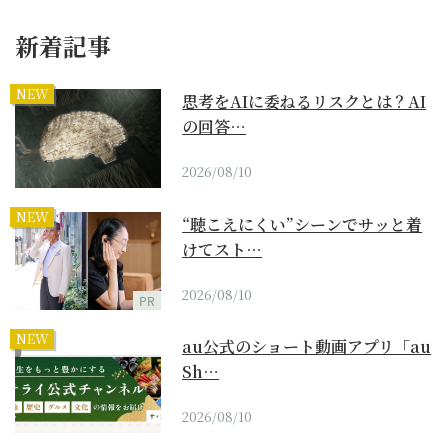
新着記事
NEW
思考をAIに委ねるリスクとは？AI
の回答…
2026/08/10
NEW
“聴こえにくい”シーンでサッと着
けてスト…
2026/08/10
PR
NEW
au公式のショート動画アプリ「au
Sh…
2026/08/10