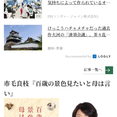
気持ちによって作られているオー
ダーメイド補聴器
PR
PR(ソノヴァ・ジャパン株式会社)
けっこうハチャメチャだった過去
作大河の「清須会議」。茶々乱
入、お市が三法師と登場...
趣味･教養
Recommended by
記事一覧へ
市毛良枝『百歳の景色見たいと母は言
い』