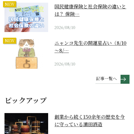
NEW
国民健康保険と社会保険の違いと
は？ 保険…
2026/08/10
NEW
ニャンコ先生の開運星占い（8/10
～8/…
2026/08/10
記事一覧へ
ピックアップ
創業から続く150余年の歴史を今
に守っている濵田酒造