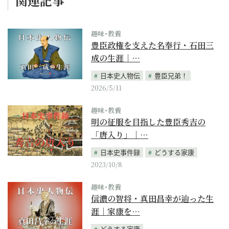
関連記事
趣味･教養
豊臣政権を支えた名奉行・石田三
成の生涯｜…
日本史人物伝
豊臣兄弟！
2026/5/11
趣味･教養
明の征服を目指した豊臣秀吉の
「唐入り」｜…
日本史事件録
どうする家康
2023/10/8
趣味･教養
信濃の智将・真田昌幸が辿った生
涯｜家康を…
どうする家康