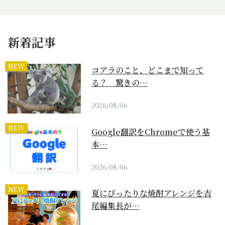
新着記事
NEW
コアラのこと、どこまで知って
る？ 驚きの…
2026/08/06
NEW
Google翻訳をChromeで使う基
本…
2026/08/06
NEW
夏にぴったりな焼酎アレンジを吉
尾編集長が…