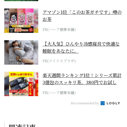
アマゾン1位「このお茶ガチです」噂の
お茶
PR(ハーブ健康本舗)
【大人気】ひんやり冷感寝具で快適な
睡眠をあなたに。
PR(アイリスプラザ)
楽天週間ランキング1位！シリーズ累計
3億包のスッキリ茶。380円でお試し
PR(ハーブ健康本舗)
Recommended by