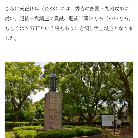
さらに天正16年（1588）には、秀吉の四国・九州攻めに
従い、肥後一揆鎮圧に貢献。肥後半国12万石（※14万石、
もしくは24万石という説もあり）を領し宇土城主となりま
した。