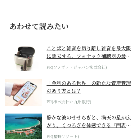
あわせて読みたい
ことばと雑音を切り離し雑音を最大限
に除去する、フォナック補聴器の最上
位モデル
PR(ソノヴァ・ジャパン株式会社)
「金利のある世界」の新たな資産管理
のあり方とは？
PR(株式会社北九州銀行)
静かな波のせせらぎと、満天の星が広
がり、くつろぎを体感できる『西表島
ホテル by...
PR(星野リゾート)