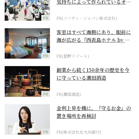
気持ちによって作られているオー
ダーメイド補聴器
PR
PR(ソノヴァ・ジャパン株式会社)
客室はすべて海側にあり、眼前に
海が広がる『西表島ホテル by 星
野リゾート』
PR
PR(星野リゾート)
創業から続く150余年の歴史を今
に守っている濵田酒造
PR
PR(濵田酒造)
金利上昇を機に、『守るお金』の
置き場所を再検討
PR
PR(株式会社北九州銀行)