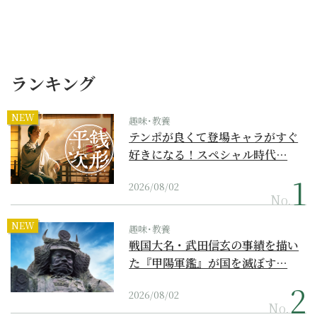
ランキング
NEW
趣味･教養
テンポが良くて登場キャラがすぐ
好きになる！スペシャル時代…
2026/08/02
No.
NEW
趣味･教養
戦国大名・武田信玄の事績を描い
た『甲陽軍鑑』が国を滅ぼす…
2026/08/02
No.