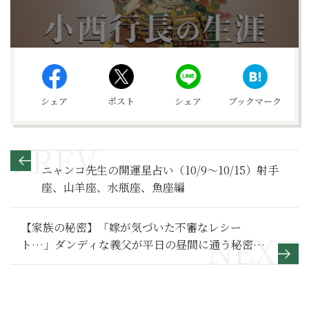
シェア
ポスト
シェア
ブックマーク
ニャンコ先生の開運星占い（10/9～10/15）射手
座、山羊座、水瓶座、魚座編
【家族の秘密】「嫁が気づいた不審なレシー
ト…」ダンディな義父が平日の昼間に通う秘密の
居場所～その１～