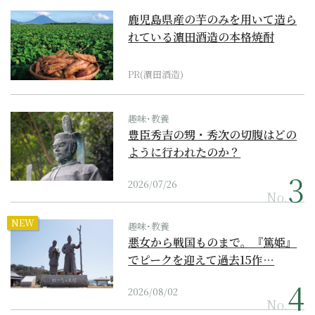
鹿児島県産の芋のみを用いて造ら
れている濵田酒造の本格焼酎
PR(濵田酒造)
趣味･教養
豊臣秀吉の甥・秀次の切腹はどの
ように行われたのか？
2026/07/26
No.
NEW
趣味･教養
悪女から戦国ものまで。『篤姫』
でピークを迎えて過去15作…
2026/08/02
No.