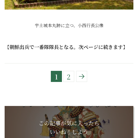
宇土城本丸跡に立つ、小西行長公像
【
朝鮮出兵で一番隊隊長となる。次ページに続きます
】
1
2
この記事が気に入ったら
いいね！しよう