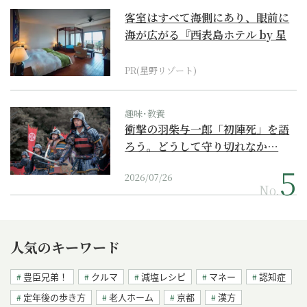
客室はすべて海側にあり、眼前に
海が広がる『西表島ホテル by 星
野リゾート』
PR(星野リゾート)
趣味･教養
衝撃の羽柴与一郎「初陣死」を語
ろう。どうして守り切れなか…
2026/07/26
No.
人気のキーワード
豊臣兄弟！
クルマ
減塩レシピ
マネー
認知症
定年後の歩き方
老人ホーム
京都
漢方