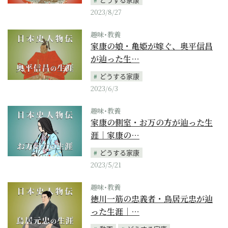
2023/8/27
趣味･教養
家康の娘・亀姫が嫁ぐ、奥平信昌
が辿った生…
どうする家康
2023/6/3
趣味･教養
家康の側室・お万の方が辿った生
涯｜家康の…
どうする家康
2023/5/21
趣味･教養
徳川一筋の忠義者・鳥居元忠が辿
った生涯｜…