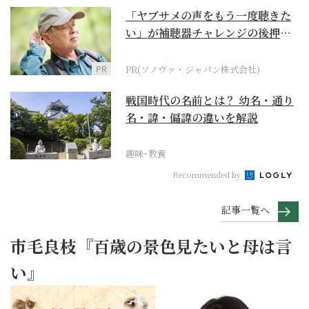
「ヤブサメの声をもう一度聴きた
い」が補聴器チャレンジの後押し
に
PR
PR(ソノヴァ・ジャパン株式会社)
戦国時代の名前とは？ 幼名・通り
名・諱・偏諱の違いを解説
趣味･教養
Recommended by
記事一覧へ
市毛良枝『百歳の景色見たいと母は言
い』