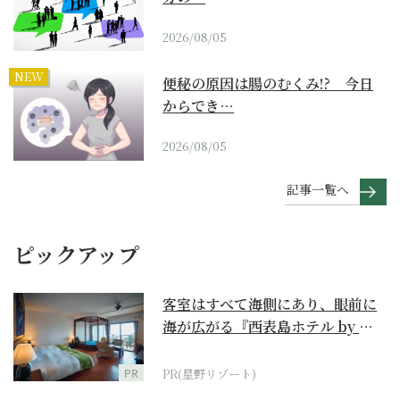
2026/08/05
NEW
便秘の原因は腸のむくみ!? 今日
からでき…
2026/08/05
記事一覧へ
ピックアップ
客室はすべて海側にあり、眼前に
海が広がる『西表島ホテル by 星
野リゾート』
PR
PR(星野リゾート)