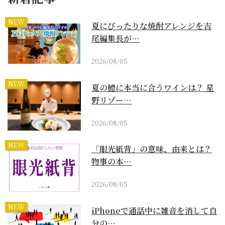
NEW
夏にぴったりな焼酎アレンジを吉
尾編集長が…
2026/08/05
NEW
夏の鱧に本当に合うワインは？ 星
野リゾー…
2026/08/05
NEW
「眼光紙背」の意味、由来とは？
物事の本…
2026/08/05
NEW
iPhoneで通話中に雑音を消して自
分の…