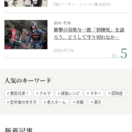
PR(ソノヴァ・ジャパン株式会社)
趣味･教養
衝撃の羽柴与一郎「初陣死」を語
ろう。どうして守り切れなか…
2026/07/26
No.
人気のキーワード
豊臣兄弟！
クルマ
減塩レシピ
マネー
認知症
定年後の歩き方
老人ホーム
京都
漢方
新着記事