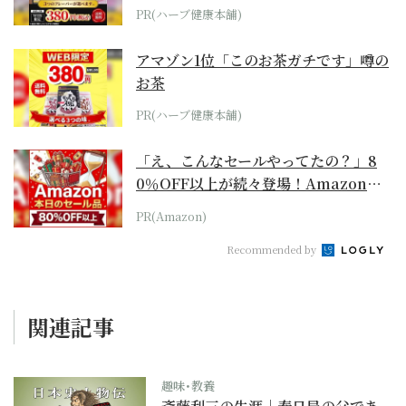
PR(ハーブ健康本舗)
アマゾン1位「このお茶ガチです」噂の
お茶
PR(ハーブ健康本舗)
「え、こんなセールやってたの？」8
0％OFF以上が続々登場！Amazonの
本気が...
PR(Amazon)
Recommended by
関連記事
趣味･教養