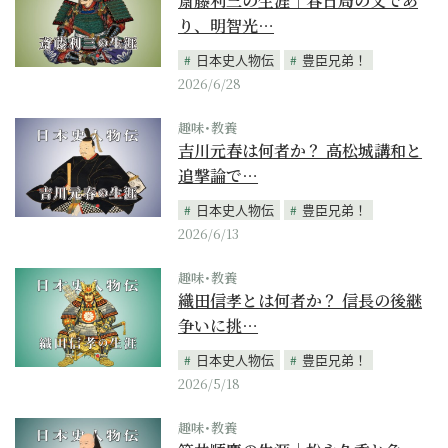
斎藤利三の生涯｜春日局の父であ
り、明智光…
日本史人物伝
豊臣兄弟！
2026/6/28
趣味･教養
吉川元春は何者か？ 高松城講和と
追撃論で…
日本史人物伝
豊臣兄弟！
2026/6/13
趣味･教養
織田信孝とは何者か？ 信長の後継
争いに挑…
日本史人物伝
豊臣兄弟！
2026/5/18
趣味･教養