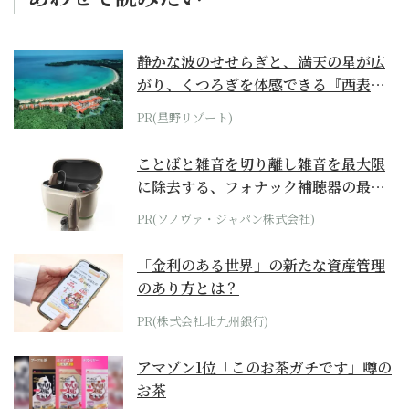
静かな波のせせらぎと、満天の星が広
がり、くつろぎを体感できる『西表島
ホテル by...
PR(星野リゾート)
ことばと雑音を切り離し雑音を最大限
に除去する、フォナック補聴器の最上
位モデル
PR(ソノヴァ・ジャパン株式会社)
「金利のある世界」の新たな資産管理
のあり方とは？
PR(株式会社北九州銀行)
アマゾン1位「このお茶ガチです」噂の
お茶