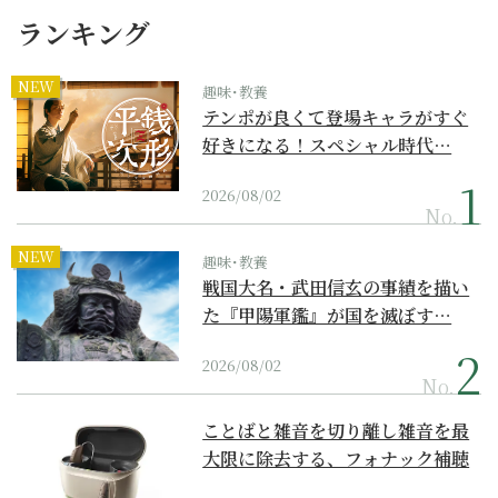
ランキング
NEW
趣味･教養
テンポが良くて登場キャラがすぐ
好きになる！スペシャル時代…
2026/08/02
No.
NEW
趣味･教養
戦国大名・武田信玄の事績を描い
た『甲陽軍鑑』が国を滅ぼす…
2026/08/02
No.
ことばと雑音を切り離し雑音を最
大限に除去する、フォナック補聴
器の最上位モデル