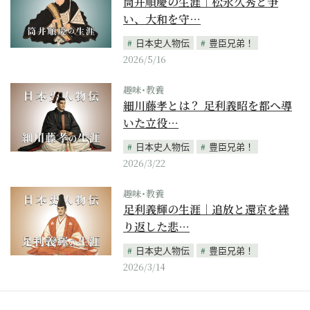
筒井順慶の生涯｜松永久秀と争
い、大和を守…
日本史人物伝
豊臣兄弟！
2026/5/16
趣味･教養
細川藤孝とは？ 足利義昭を都へ導
いた立役…
日本史人物伝
豊臣兄弟！
2026/3/22
趣味･教養
足利義輝の生涯｜追放と還京を繰
り返した悲…
日本史人物伝
豊臣兄弟！
2026/3/14