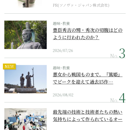
PR(ソノヴァ・ジャパン株式会社)
趣味･教養
豊臣秀吉の甥・秀次の切腹はどの
ように行われたのか？
2026/07/26
No.
NEW
趣味･教養
悪女から戦国ものまで。『篤姫』
でピークを迎えて過去15作…
2026/08/02
No.
最先端の技術と技術者たちの熱い
気持ちによって作られているオー
ダーメイド補聴器