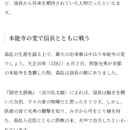
ど、信長から将来を期待されていた人物だったといえま
す。
本能寺の変で信長とともに戦う
森乱の生涯を語る上で、最大の出来事はやはり本能寺の変
でしょう。天正10年（1582）６月２日、明智光秀が京都
の本能寺を急襲した際、森乱は信長の側にありました。
『国史大辞典』（吉川弘文館）によれば、信長は騒ぎを聞
いた当初、下々の者の喧嘩だと思ったそうです。しかし、
鉄砲の音で光秀の襲撃を知り、みずから弓をとり槍を持
ち、森乱ら近臣とともに防戦の末、火中で自刃したといわ
れています。