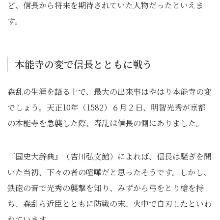
ど、信長から将来を期待されていた人物だったといえま
す。
本能寺の変で信長とともに戦う
森乱の生涯を語る上で、最大の出来事はやはり本能寺の変
でしょう。天正10年（1582）６月２日、明智光秀が京都
の本能寺を急襲した際、森乱は信長の側にありました。
『国史大辞典』（吉川弘文館）によれば、信長は騒ぎを聞
いた当初、下々の者の喧嘩だと思ったそうです。しかし、
鉄砲の音で光秀の襲撃を知り、みずから弓をとり槍を持
ち、森乱ら近臣とともに防戦の末、火中で自刃したといわ
れています。