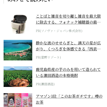
ことばと雑音を切り離し雑音を最大限
に除去する、フォナック補聴器の最上
位モデル
PR(ソノヴァ・ジャパン株式会社)
静かな波のせせらぎと、満天の星が広
がり、くつろぎを体感できる『西表島
ホテル by...
PR(星野リゾート)
鹿児島県産の芋のみを用いて造られて
いる濵田酒造の本格焼酎
PR(濵田酒造)
アマゾン1位「このお茶ガチです」噂の
お茶