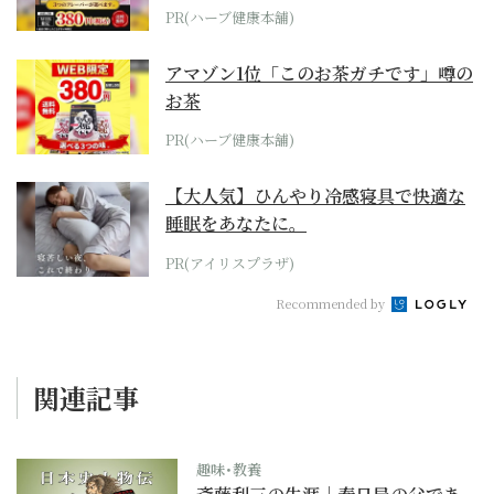
PR(ハーブ健康本舗)
アマゾン1位「このお茶ガチです」噂の
お茶
PR(ハーブ健康本舗)
【大人気】ひんやり冷感寝具で快適な
睡眠をあなたに。
PR(アイリスプラザ)
Recommended by
関連記事
趣味･教養