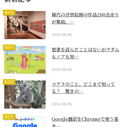
NEW
稀代の浮世絵師の作品200点余り
が集結。…
2026/08/06
NEW
聖書を読んだことはないがアダム
もノアも知…
2026/08/06
NEW
コアラのこと、どこまで知って
る？ 驚きの…
2026/08/06
NEW
Google翻訳をChromeで使う基
本…