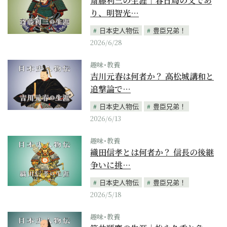
斎藤利三の生涯｜春日局の父であ
り、明智光…
日本史人物伝
豊臣兄弟！
2026/6/28
趣味･教養
吉川元春は何者か？ 高松城講和と
追撃論で…
日本史人物伝
豊臣兄弟！
2026/6/13
趣味･教養
織田信孝とは何者か？ 信長の後継
争いに挑…
日本史人物伝
豊臣兄弟！
2026/5/18
趣味･教養