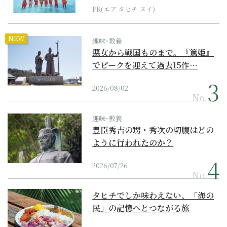
PR(エア タヒチ ヌイ)
NEW
趣味･教養
悪女から戦国ものまで。『篤姫』
でピークを迎えて過去15作…
2026/08/02
No.
趣味･教養
豊臣秀吉の甥・秀次の切腹はどの
ように行われたのか？
2026/07/26
No.
タヒチでしか味わえない、「海の
民」の記憶へとつながる旅