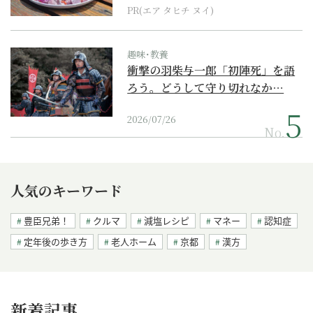
PR(エア タヒチ ヌイ)
趣味･教養
衝撃の羽柴与一郎「初陣死」を語
ろう。どうして守り切れなか…
2026/07/26
No.
人気のキーワード
豊臣兄弟！
クルマ
減塩レシピ
マネー
認知症
定年後の歩き方
老人ホーム
京都
漢方
新着記事