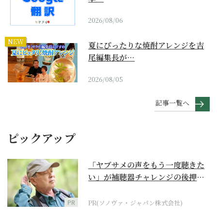
2026/08/06
NEW
夏にぴったりな焼酎アレンジを吉
尾編集長が…
2026/08/05
記事一覧へ
ピックアップ
「ヤブサメの声をもう一度聴きた
い」が補聴器チャレンジの後押し
に
PR
PR(ソノヴァ・ジャパン株式会社)