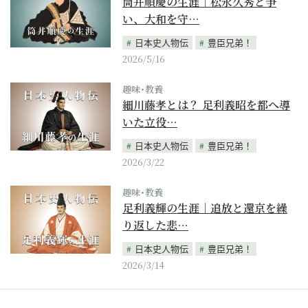
筒井順慶の生涯｜松永久秀と争
い、大和を守…
日本史人物伝
豊臣兄弟！
2026/5/16
趣味･教養
細川藤孝とは？ 足利義昭を都へ導
いた立役…
日本史人物伝
豊臣兄弟！
2026/3/22
趣味･教養
足利義輝の生涯｜追放と還京を繰
り返した悲…
日本史人物伝
豊臣兄弟！
2026/3/14