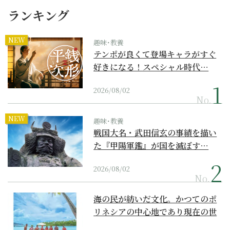
ランキング
NEW
趣味･教養
テンポが良くて登場キャラがすぐ
好きになる！スペシャル時代…
2026/08/02
No.
NEW
趣味･教養
戦国大名・武田信玄の事績を描い
た『甲陽軍鑑』が国を滅ぼす…
2026/08/02
No.
海の民が紡いだ文化。かつてのポ
リネシアの中心地であり現在の世
界遺産からみえてくる...