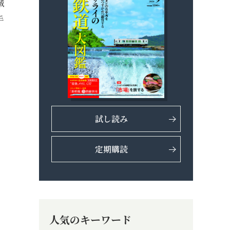
城
手
試し読み
定期購読
人気のキーワード