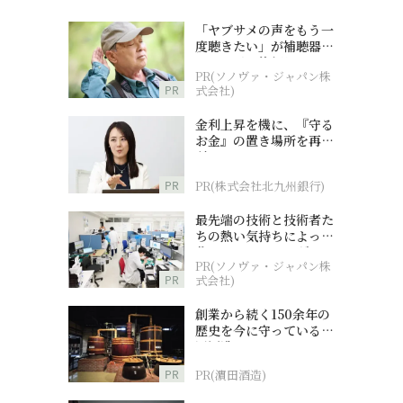
「ヤブサメの声をもう一
度聴きたい」が補聴器チ
ャレンジの後押しに
PR(ソノヴァ・ジャパン株
PR
式会社)
金利上昇を機に、『守る
お金』の置き場所を再検
討
PR
PR(株式会社北九州銀行)
最先端の技術と技術者た
ちの熱い気持ちによって
作られているオーダーメ
PR(ソノヴァ・ジャパン株
イド補聴器
PR
式会社)
創業から続く150余年の
歴史を今に守っている濵
田酒造
PR
PR(濵田酒造)