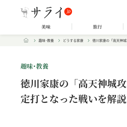
美味
旅行
趣味･教養
どうする家康
徳川家康の「高天神城
趣味･教養
徳川家康の「高天神城攻
定打となった戦いを解説
Loaded
:
/
Unmute
4.47%