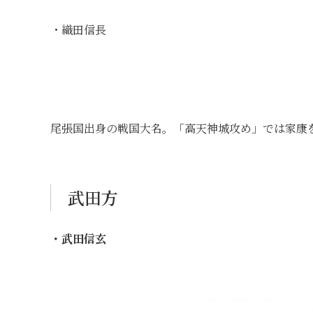
・織田信長
尾張国出身の戦国大名。「高天神城攻め」では家康
武田方
・武田信玄