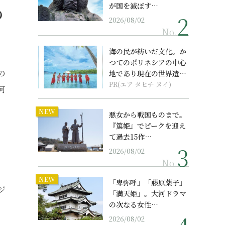
が国を滅ぼす…
の
2026/08/02
No.
海の民が紡いだ文化。か
つてのポリネシアの中心
の
地であり現在の世界遺産
からみえてくる...
PR(エア タヒチ ヌイ)
河
NEW
悪女から戦国ものまで。
『篤姫』でピークを迎え
て過去15作…
、
2026/08/02
No.
NEW
「卑弥呼」「藤原薬子」
ジ
「満天姫」。大河ドラマ
の次なる女性…
。
2026/08/02