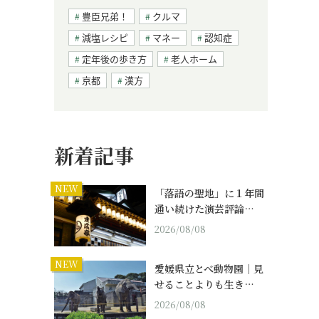
豊臣兄弟！
クルマ
減塩レシピ
マネー
認知症
定年後の歩き方
老人ホーム
京都
漢方
新着記事
NEW
「落語の聖地」に１年間
通い続けた演芸評論…
2026/08/08
NEW
愛媛県立とべ動物園｜見
せることよりも生き…
2026/08/08