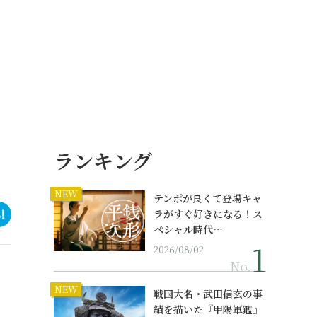
ランキング
NEW
テンポが良くて登場キャ
ラがすぐ好きになる！ス
ペシャル時代…
2026/08/02
No.
NEW
戦国大名・武田信玄の事
績を描いた『甲陽軍鑑』