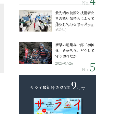
No.
最先端の技術と技術者た
ちの熱い気持ちによって
作られているオーダーメ
PR(ソノヴァ・ジャパン株
イド補聴器
式会社)
衝撃の羽柴与一郎「初陣
死」を語ろう。どうして
守り切れなか…
2026/07/26
No.
9
サライ最新号
2026年
月号