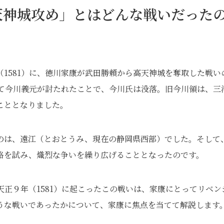
天神城攻め」とはどんな戦いだった
1581）に、徳川家康が武田勝頼から高天神城を奪取した戦い
にて今川義元が討たれたことで、今川氏は没落。旧今川領は、三
こととなりました。
のは、遠江（とおとうみ、現在の静岡県西部）でした。そして
略を試み、熾烈な争いを繰り広げることとなったのです。
正９年（1581）に起こったこの戦いは、家康にとってリベン
うな戦いであったかについて、家康に焦点を当てて解説します