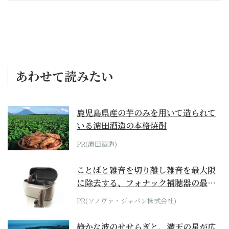
あわせて読みたい
鹿児島県産の芋のみを用いて造られて
いる濵田酒造の本格焼酎
PR(濵田酒造)
ことばと雑音を切り離し雑音を最大限
に除去する、フォナック補聴器の最上
位モデル
PR(ソノヴァ・ジャパン株式会社)
静かな波のせせらぎと、満天の星が広