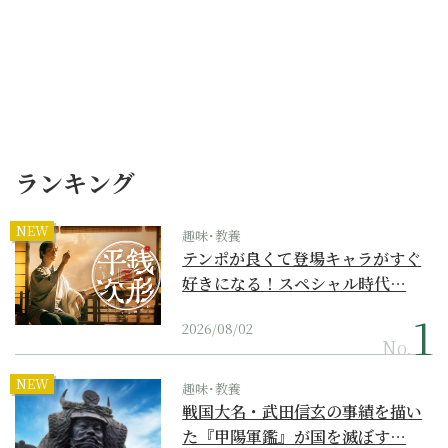
ランキング
NEW
趣味･教養
テンポが良くて登場キャラがすぐ
好きになる！スペシャル時代…
2026/08/02
No.
NEW
趣味･教養
戦国大名・武田信玄の事績を描い
た『甲陽軍鑑』が国を滅ぼす…