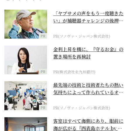
「ヤブサメの声をもう一度聴きた
い」が補聴器チャレンジの後押し
に
PR
PR(ソノヴァ・ジャパン株式会社)
金利上昇を機に、『守るお金』の
置き場所を再検討
PR
PR(株式会社北九州銀行)
最先端の技術と技術者たちの熱い
気持ちによって作られているオー
ダーメイド補聴器
PR
PR(ソノヴァ・ジャパン株式会社)
客室はすべて海側にあり、眼前に
海が広がる『西表島ホテル by 星