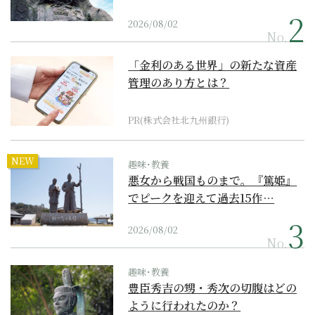
2026/08/02
No.
「金利のある世界」の新たな資産
管理のあり方とは？
PR(株式会社北九州銀行)
NEW
趣味･教養
悪女から戦国ものまで。『篤姫』
でピークを迎えて過去15作…
2026/08/02
No.
趣味･教養
豊臣秀吉の甥・秀次の切腹はどの
ように行われたのか？