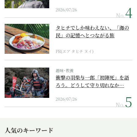
2026/07/26
No.
タヒチでしか味わえない、「海の
民」の記憶へとつながる旅
PR(エア タヒチ ヌイ)
趣味･教養
衝撃の羽柴与一郎「初陣死」を語
ろう。どうして守り切れなか…
2026/07/26
No.
人気のキーワード