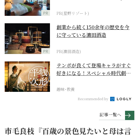
野リゾート』
PR
PR(星野リゾート)
創業から続く150余年の歴史を今
に守っている濵田酒造
PR
PR(濵田酒造)
テンポが良くて登場キャラがすぐ
好きになる！スペシャル時代劇
『銭形平次』に２作目は...
趣味･教養
Recommended by
記事一覧へ
市毛良枝『百歳の景色見たいと母は言