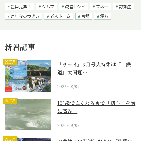
豊臣兄弟！
クルマ
減塩レシピ
マネー
認知症
定年後の歩き方
老人ホーム
京都
漢方
新着記事
NEW
『サライ』9月号大特集は「『鉄
道』大図鑑…
2026/08/07
NEW
101歳で亡くなるまで「初心」を胸
に高み…
2026/08/07
NEW