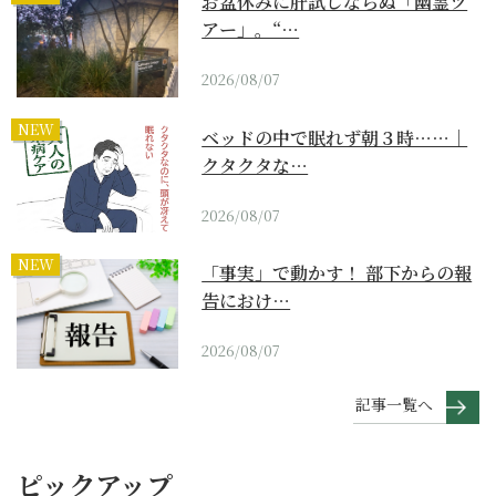
お盆休みに肝試しならぬ「幽霊ツ
アー」。“…
2026/08/07
NEW
ベッドの中で眠れず朝３時……｜
クタクタな…
2026/08/07
NEW
「事実」で動かす！ 部下からの報
告におけ…
2026/08/07
記事一覧へ
ピックアップ