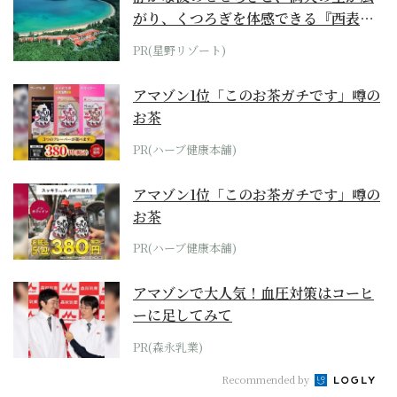
がり、くつろぎを体感できる『西表島
ホテル by...
PR(星野リゾート)
アマゾン1位「このお茶ガチです」噂の
お茶
PR(ハーブ健康本舗)
アマゾン1位「このお茶ガチです」噂の
お茶
PR(ハーブ健康本舗)
アマゾンで大人気！血圧対策はコーヒ
ーに足してみて
PR(森永乳業)
Recommended by