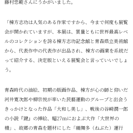
藤村忠範さんにうかがいました。
「棟方志功は人気のある作家ですから、今まで何度も展覧
会が開かれていますが、本展は、質量ともに世界最高レベ
ルのコレクションを誇る棟方志功記念館と青森県立美術館
から、代表作中の代表作が出品され、棟方の画業を系統だ
って紹介する、決定版といえる展覧会と言っていいでしょ
う。
青森時代の油絵、初期の版画作品、棟方が心の師と仰いだ
河井寛次郎や柳宗悦が率いた民藝運動のグループと出会う
きっかけとなった作品「大和し美し」、戦後の谷崎潤一郎
の小説『鍵』の挿絵、幅27ｍにおよぶ大作「大世界の
柵」、故郷の青森を題材にした「禰舞多（ねぶた）運行