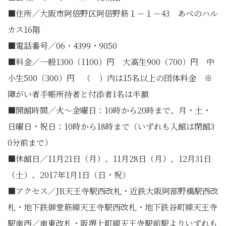
■住所／大阪市阿倍野区阿倍野筋１－１－43 あべのハル
カス16階
■電話番号／06・4399・9050
■料金／一般1300（1100）円 大高生900（700）円 中
小生500（300）円 （ ）内は15名以上の団体料金 ※
障がい者手帳所持者と付添者1名は半額
■開館時間／火～金曜日：10時から20時まで、月・土・
日曜日・祝日：10時から18時まで（いずれも入館は閉館3
0分前まで）
■休館日／11月21日（月）、11月28日（月）、12月31日
（土）、2017年1月1日（日・祝）
■アクセス／JR天王寺駅西改札・近鉄大阪阿部野橋駅西改
札・地下鉄御堂筋線天王寺駅西改札・地下鉄谷町線天王寺
駅南西／南東改札・阪堺上町線天王寺駅前駅よりいずれも