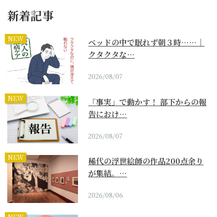
新着記事
NEW
ベッドの中で眠れず朝３時……｜
クタクタな…
2026/08/07
NEW
「事実」で動かす！ 部下からの報
告におけ…
2026/08/07
NEW
稀代の浮世絵師の作品200点余り
が集結。…
2026/08/06
NEW