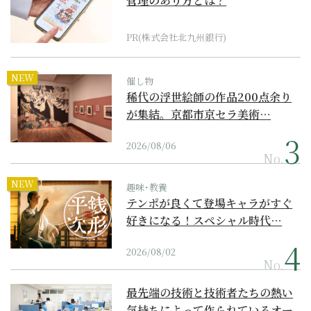
管理のあり方とは？
PR(株式会社北九州銀行)
NEW
催し物
稀代の浮世絵師の作品200点余り
が集結。京都市京セラ美術…
2026/08/06
No.
NEW
趣味･教養
テンポが良くて登場キャラがすぐ
好きになる！スペシャル時代…
2026/08/02
No.
最先端の技術と技術者たちの熱い
気持ちによって作られているオー