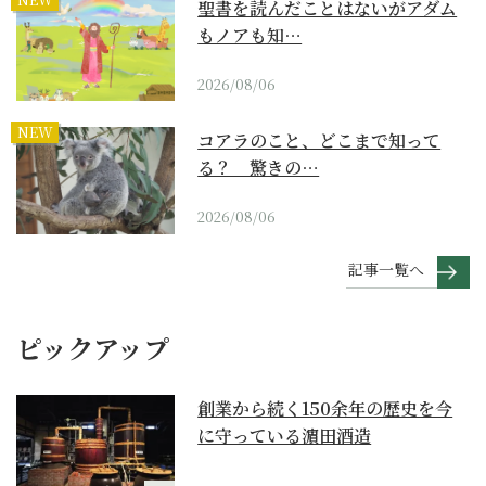
聖書を読んだことはないがアダム
もノアも知…
2026/08/06
NEW
コアラのこと、どこまで知って
る？ 驚きの…
2026/08/06
記事一覧へ
ピックアップ
創業から続く150余年の歴史を今
に守っている濵田酒造