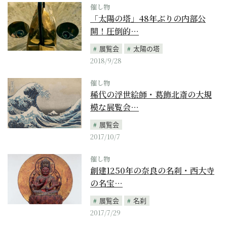
催し物
「太陽の塔」48年ぶりの内部公
開！圧倒的…
展覧会
太陽の塔
2018/9/28
催し物
稀代の浮世絵師・葛飾北斎の大規
模な展覧会…
展覧会
2017/10/7
催し物
創建1250年の奈良の名刹・西大寺
の名宝…
展覧会
名刹
2017/7/29