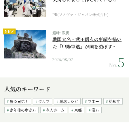
ダーメイド補聴器
PR(ソノヴァ・ジャパン株式会社)
NEW
趣味･教養
戦国大名・武田信玄の事績を描い
た『甲陽軍鑑』が国を滅ぼす…
2026/08/02
No.
人気のキーワード
豊臣兄弟！
クルマ
減塩レシピ
マネー
認知症
定年後の歩き方
老人ホーム
京都
漢方