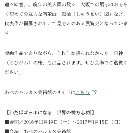
連々絵巻」、晩年の美人画の数々、大阪での展示はおそら
く初めての巨大な肉筆画「鷲栖（しゅうせい）図」など、
代表作が網羅されていて見応えのある展覧会となっていま
す」
版画作品でありながら、１枚しか摺られなかった「飛神
（とびがみ）の柵」も出品されます。ぜひ会場でご鑑賞く
ださい。
あべのハルカス美術館のサイトは
こちら
【わだばゴッホになる 世界の棟方志功]】
■会期／2016年11月19日（土）～2017年1月15日（日）
■会場／あべのハルカス美術館