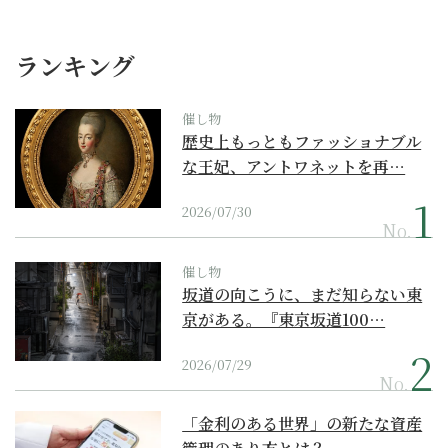
ランキング
催し物
歴史上もっともファッショナブル
な王妃、アントワネットを再…
2026/07/30
No.
催し物
坂道の向こうに、まだ知らない東
京がある。『東京坂道100…
2026/07/29
No.
「金利のある世界」の新たな資産