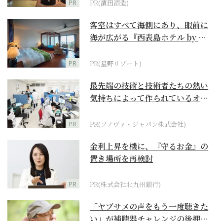
PR
PR(濵田酒造)
客室はすべて海側にあり、眼前に
海が広がる『西表島ホテル by 星
野リゾート』
PR
PR(星野リゾート)
最先端の技術と技術者たちの熱い
気持ちによって作られているオー
ダーメイド補聴器
PR
PR(ソノヴァ・ジャパン株式会社)
金利上昇を機に、『守るお金』の
置き場所を再検討
PR
PR(株式会社北九州銀行)
「ヤブサメの声をもう一度聴きた
い」が補聴器チャレンジの後押し