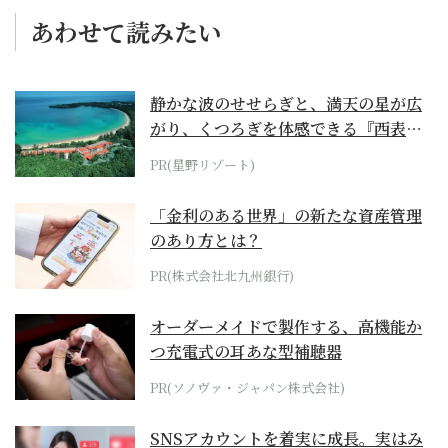
あわせて読みたい
静かな波のせせらぎと、満天の星が広
がり、くつろぎを体感できる『西表島
ホテル by...
PR(星野リゾート)
「金利のある世界」の新たな資産管理
のあり方とは？
PR(株式会社北九州銀行)
オーダーメイドで製作する、高機能か
つ充電式の耳あな型補聴器
PR(ソノヴァ・ジャパン株式会社)
SNSアカウントを着実に成長。実はみ