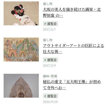
催し物
大坂の美人を描き続けた画家・北
野恒富 の…
展覧会
2017/6/7
催し物
アウトサイダーアートの巨匠による
壮大な異…
展覧会
2017/3/9
趣味･教養
秘仏の重文「五大明王像」が初め
て寺外へお…
展覧会
2016/9/14