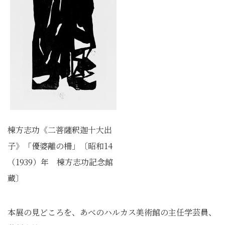
棟方志功《二菩薩釈迦十大出
子》「優婆離の柵」〔昭和14
（1939）年 棟方志功記念館
蔵〕
本展の見どころを、あべのハルカス美術館の主任学芸員、