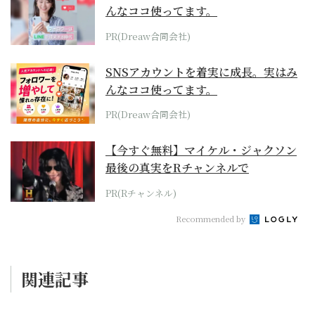
んなココ使ってます。
PR(Dreaw合同会社)
SNSアカウントを着実に成長。実はみ
んなココ使ってます。
PR(Dreaw合同会社)
【今すぐ無料】マイケル・ジャクソン
最後の真実をRチャンネルで
PR(Rチャンネル)
Recommended by
関連記事