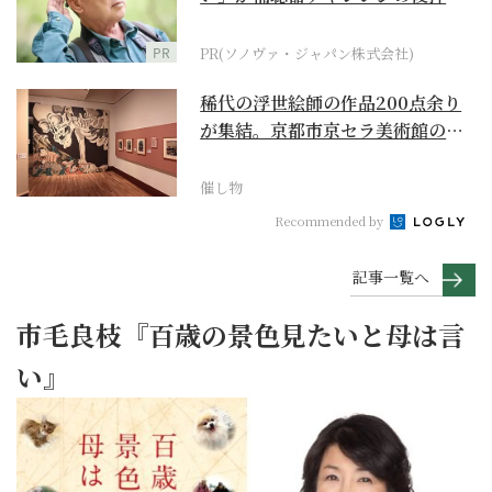
に
PR
PR(ソノヴァ・ジャパン株式会社)
稀代の浮世絵師の作品200点余り
が集結。京都市京セラ美術館の
「浮世絵スーパークリ...
催し物
Recommended by
記事一覧へ
市毛良枝『百歳の景色見たいと母は言
い』