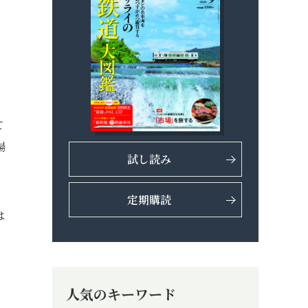
て
場
試し読み
定期購読
は
人気のキーワード