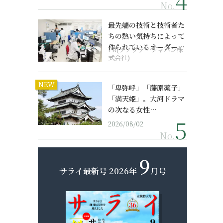
No.
最先端の技術と技術者た
ちの熱い気持ちによって
作られているオーダーメ
PR(ソノヴァ・ジャパン株
イド補聴器
式会社)
NEW
「卑弥呼」「藤原薬子」
「満天姫」。大河ドラマ
の次なる女性…
2026/08/02
No.
9
サライ最新号
2026年
月号