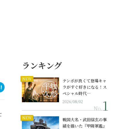
ランキング
NEW
テンポが良くて登場キャ
ラがすぐ好きになる！ス
ペシャル時代…
2026/08/02
No.
て
NEW
戦国大名・武田信玄の事
績を描いた『甲陽軍鑑』