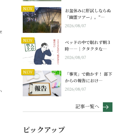
NEW
お盆休みに肝試しならぬ
「幽霊ツアー」。“…
2026/08/07
字
NEW
ベッドの中で眠れず朝３
時……｜クタクタな…
2026/08/07
NEW
「事実」で動かす！ 部下
からの報告におけ…
2026/08/07
い
記事一覧へ
ピックアップ