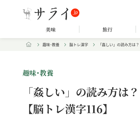
美味
旅行
趣味･教養
脳トレ漢字
「姦しい」の読み方は？
趣味･教養
「姦しい」の読み方は？
【脳トレ漢字116】
Loaded
:
/
Unmute
7.94%