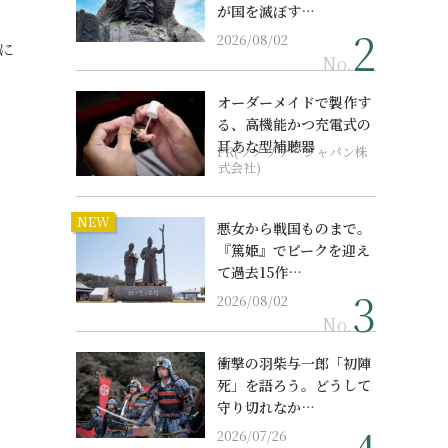
が国を滅ぼす…
2026/08/02
に
No.
オーダーメイドで製作す
る、高機能かつ充電式の
耳あな型補聴器
PR(ソノヴァ・ジャパン株
式会社)
NEW
悪女から戦国ものまで。
『篤姫』でピークを迎え
て過去15作…
2026/08/02
No.
衝撃の羽柴与一郎「初陣
死」を語ろう。どうして
守り切れなか…
2026/07/26