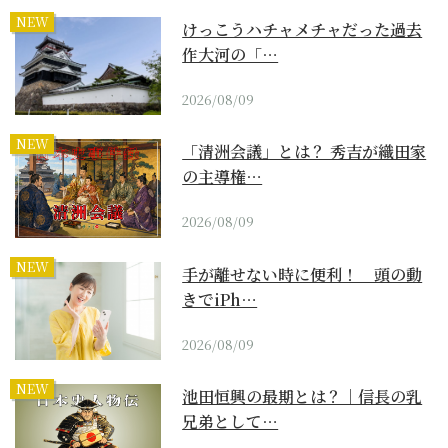
NEW
けっこうハチャメチャだった過去
作大河の「…
2026/08/09
NEW
「清洲会議」とは？ 秀吉が織田家
の主導権…
2026/08/09
NEW
手が離せない時に便利！ 頭の動
きでiPh…
2026/08/09
NEW
池田恒興の最期とは？｜信長の乳
兄弟として…