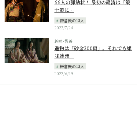
66人の弾劾状！ 最初の粛清は「策
士策に…
鎌倉殿の13人
2022/7/24
趣味･教養
進物は「砂金300両」。それでも嫌
味連発…
鎌倉殿の13人
2022/6/19