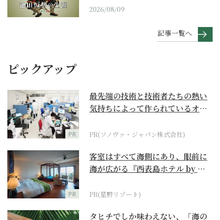
2026/08/09
記事一覧へ
ピックアップ
最先端の技術と技術者たちの熱い
気持ちによって作られているオー
ダーメイド補聴器
PR
PR(ソノヴァ・ジャパン株式会社)
客室はすべて海側にあり、眼前に
海が広がる『西表島ホテル by 星
野リゾート』
PR
PR(星野リゾート)
タヒチでしか味わえない、「海の