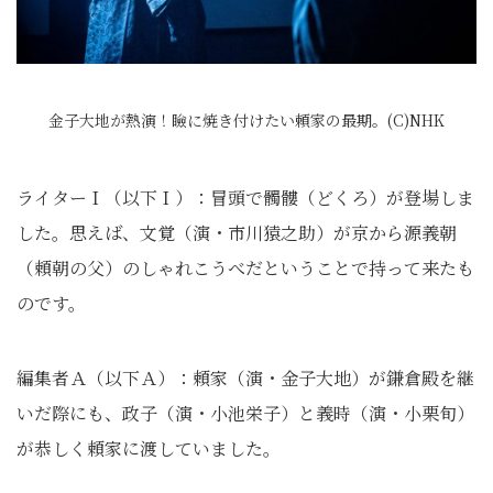
金子大地が熱演！瞼に焼き付けたい頼家の最期。(C)NHK
ライターＩ（以下Ｉ）：冒頭で髑髏（どくろ）が登場しま
した。思えば、文覚（演・市川猿之助）が京から源義朝
（頼朝の父）のしゃれこうべだということで持って来たも
のです。
編集者Ａ（以下Ａ）：頼家（演・金子大地）が鎌倉殿を継
いだ際にも、政子（演・小池栄子）と義時（演・小栗旬）
が恭しく頼家に渡していました。