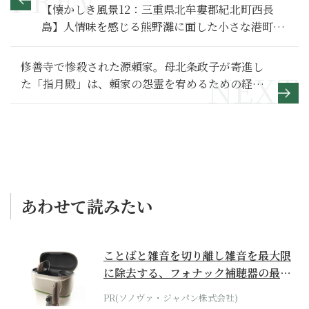
【懐かしき風景12：三重県北牟婁郡紀北町西長
島】人情味を感じる熊野灘に面した小さな港町
「魚まち」
修善寺で惨殺された源頼家。母北条政子が寄進し
た「指月殿」は、頼家の怨霊を宥めるための経堂
なのか？【鎌倉殿の13人 満喫リポート 頼家鎮魂
編】
あわせて読みたい
ことばと雑音を切り離し雑音を最大限
に除去する、フォナック補聴器の最上
位モデル
PR(ソノヴァ・ジャパン株式会社)