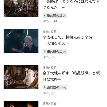
北条時政「勝つためにはなんでも
するんだ」…
鎌倉殿の13人
2022/8/14
趣味･教養
全成死して、頼朝兄弟が全滅！
〈人知を超え…
鎌倉殿の13人
2022/8/7
趣味･教養
金子大地＝頼家「暗愚誘導」と坂
口健太郎＝…
鎌倉殿の13人
2022/7/31
趣味･教養