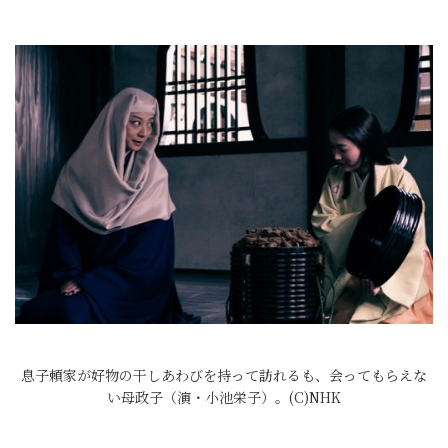
息子頼家が好物の干しあわびを持って訪れるも、会ってもらえな
い母政子（演・小池栄子）。(C)NHK