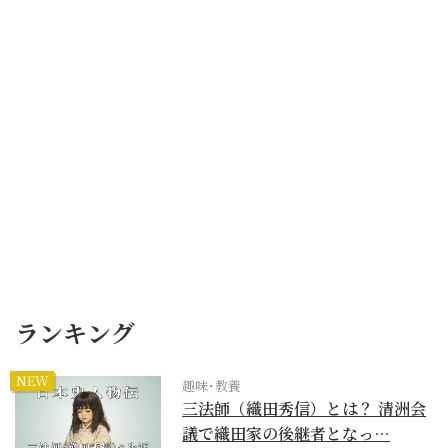
ランキング
NEW
趣味･教養
三法師（織田秀信）とは？ 清洲会
議で織田家の後継者となっ…