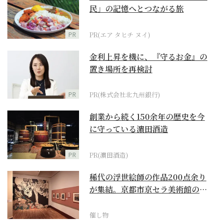
民」の記憶へとつながる旅
PR
PR(エア タヒチ ヌイ)
金利上昇を機に、『守るお金』の
置き場所を再検討
PR
PR(株式会社北九州銀行)
創業から続く150余年の歴史を今
に守っている濵田酒造
PR
PR(濵田酒造)
稀代の浮世絵師の作品200点余り
が集結。京都市京セラ美術館の
「浮世絵スーパークリ...
催し物