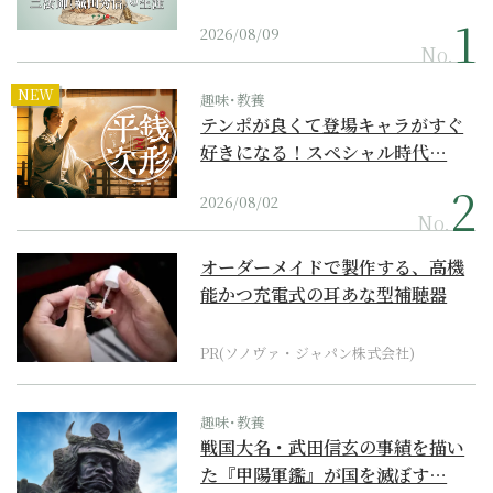
2026/08/09
No.
NEW
趣味･教養
テンポが良くて登場キャラがすぐ
好きになる！スペシャル時代…
2026/08/02
No.
オーダーメイドで製作する、高機
能かつ充電式の耳あな型補聴器
PR(ソノヴァ・ジャパン株式会社)
趣味･教養
戦国大名・武田信玄の事績を描い
た『甲陽軍鑑』が国を滅ぼす…