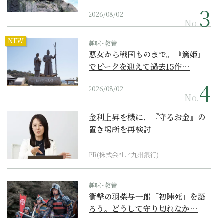
2026/08/02
No.
NEW
趣味･教養
悪女から戦国ものまで。『篤姫』
でピークを迎えて過去15作…
2026/08/02
No.
金利上昇を機に、『守るお金』の
置き場所を再検討
PR(株式会社北九州銀行)
趣味･教養
衝撃の羽柴与一郎「初陣死」を語
ろう。どうして守り切れなか…