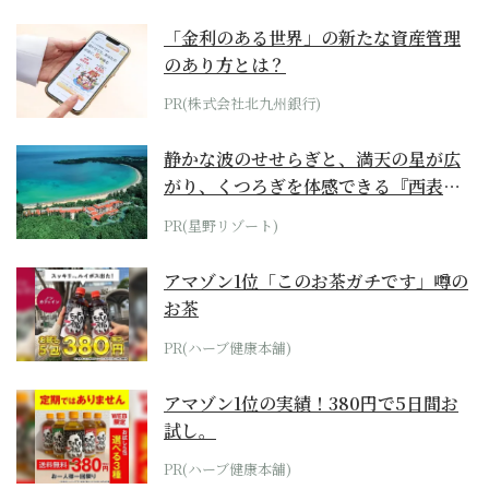
「金利のある世界」の新たな資産管理
のあり方とは？
PR(株式会社北九州銀行)
静かな波のせせらぎと、満天の星が広
がり、くつろぎを体感できる『西表島
ホテル by...
PR(星野リゾート)
アマゾン1位「このお茶ガチです」噂の
お茶
PR(ハーブ健康本舗)
アマゾン1位の実績！380円で5日間お
試し。
PR(ハーブ健康本舗)