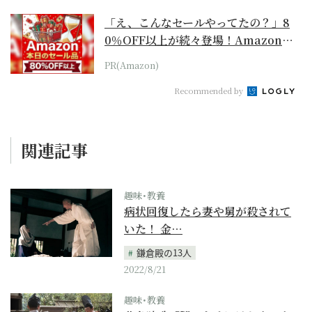
「え、こんなセールやってたの？」8
0％OFF以上が続々登場！Amazonの
本気が...
PR(Amazon)
Recommended by
関連記事
趣味･教養
病状回復したら妻や舅が殺されて
いた！ 金…
鎌倉殿の13人
2022/8/21
趣味･教養