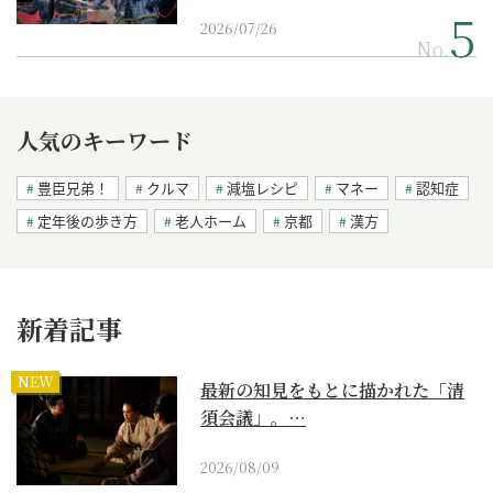
2026/07/26
No.
人気のキーワード
豊臣兄弟！
クルマ
減塩レシピ
マネー
認知症
定年後の歩き方
老人ホーム
京都
漢方
新着記事
NEW
最新の知見をもとに描かれた「清
須会議」。…
2026/08/09