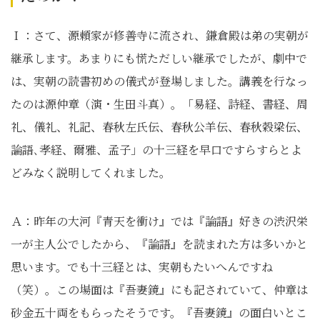
Ｉ：さて、源頼家が修善寺に流され、鎌倉殿は弟の実朝が
継承します。あまりにも慌ただしい継承でしたが、劇中で
は、実朝の読書初めの儀式が登場しました。講義を行なっ
たのは源仲章（演・生田斗真）。「易経、詩経、書経、周
礼、儀礼、礼記、春秋左氏伝、春秋公羊伝、春秋穀梁伝、
論語､孝経、爾雅、孟子」の十三経を早口ですらすらとよ
どみなく説明してくれました。
Ａ：昨年の大河『青天を衝け』では『論語』好きの渋沢栄
一が主人公でしたから、『論語』を読まれた方は多いかと
思います。でも十三経とは、実朝もたいへんですね
（笑）。この場面は『吾妻鏡』にも記されていて、仲章は
砂金五十両をもらったそうです。『吾妻鏡』の面白いとこ