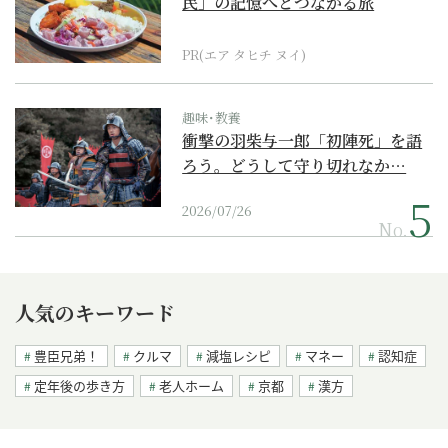
民」の記憶へとつながる旅
PR(エア タヒチ ヌイ)
趣味･教養
衝撃の羽柴与一郎「初陣死」を語
ろう。どうして守り切れなか…
2026/07/26
No.
人気のキーワード
豊臣兄弟！
クルマ
減塩レシピ
マネー
認知症
定年後の歩き方
老人ホーム
京都
漢方