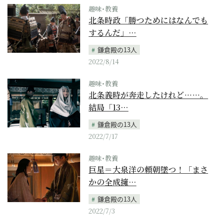
趣味･教養
北条時政「勝つためにはなんでも
するんだ」…
鎌倉殿の13人
2022/8/14
趣味･教養
北条義時が奔走したけれど……。
結局「13…
鎌倉殿の13人
2022/7/17
趣味･教養
巨星＝大泉洋の頼朝墜つ！「まさ
かの全成擁…
鎌倉殿の13人
2022/7/3