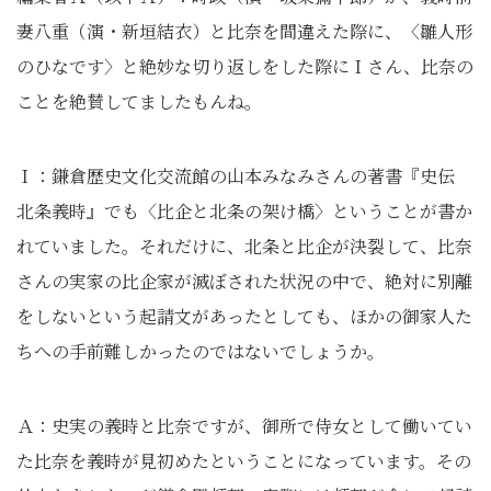
妻八重（演・新垣結衣）と比奈を間違えた際に、〈雛人形
のひなです〉と絶妙な切り返しをした際にＩさん、比奈の
ことを絶賛してましたもんね。
Ｉ：鎌倉歴史文化交流館の山本みなみさんの著書『史伝
北条義時』でも〈比企と北条の架け橋〉ということが書か
れていました。それだけに、北条と比企が決裂して、比奈
さんの実家の比企家が滅ぼされた状況の中で、絶対に別離
をしないという起請文があったとしても、ほかの御家人た
ちへの手前難しかったのではないでしょうか。
Ａ：史実の義時と比奈ですが、御所で侍女として働いてい
た比奈を義時が見初めたということになっています。その