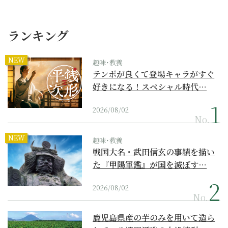
ランキング
NEW
趣味･教養
テンポが良くて登場キャラがすぐ
好きになる！スペシャル時代…
2026/08/02
No.
NEW
趣味･教養
戦国大名・武田信玄の事績を描い
た『甲陽軍鑑』が国を滅ぼす…
2026/08/02
No.
鹿児島県産の芋のみを用いて造ら