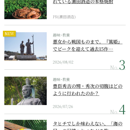
れている濵田酒造の本格焼酎
PR(濵田酒造)
NEW
趣味･教養
悪女から戦国ものまで。『篤姫』
でピークを迎えて過去15作…
2026/08/02
No.
趣味･教養
豊臣秀吉の甥・秀次の切腹はどの
ように行われたのか？
2026/07/26
No.
タヒチでしか味わえない、「海の