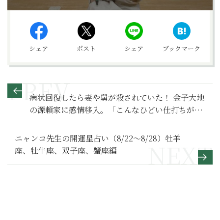
シェア
ポスト
シェア
ブックマーク
病状回復したら妻や舅が殺されていた！ 金子大地
の源頼家に感情移入。「こんなひどい仕打ちがあ
るか！」【鎌倉殿の13人 満喫リポート】32
ニャンコ先生の開運星占い（8/22～8/28）牡羊
座、牡牛座、双子座、蟹座編