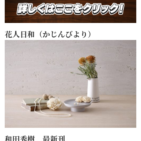
花人日和（かじんびより）
和田秀樹 最新刊