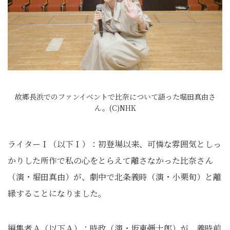
故郷長浜でのファンイベントで比奈について語った堀田真由さ
ん。(C)NHK
ライターＩ（以下Ｉ）：初登場以来、可憐な雰囲気としっ
かりした所作で私の心をとらえて離さなかった比奈さん
（演・堀田真由）が、劇中で北条義時（演・小栗旬）と離
縁することになりました。
編集者Ａ（以下Ａ）：時政（演・坂東彌十郎）が、義時前