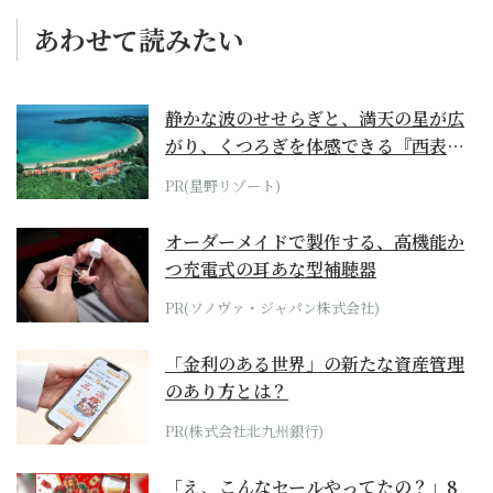
あわせて読みたい
静かな波のせせらぎと、満天の星が広
がり、くつろぎを体感できる『西表島
ホテル by...
PR(星野リゾート)
オーダーメイドで製作する、高機能か
つ充電式の耳あな型補聴器
PR(ソノヴァ・ジャパン株式会社)
「金利のある世界」の新たな資産管理
のあり方とは？
PR(株式会社北九州銀行)
「え、こんなセールやってたの？」8