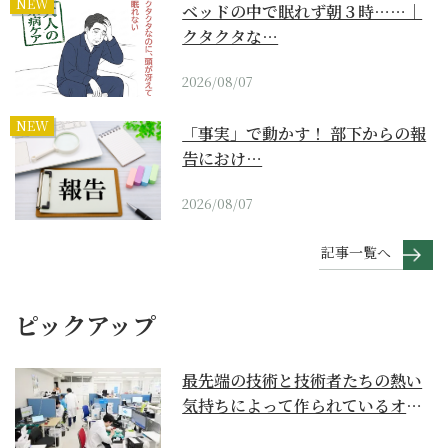
NEW
ベッドの中で眠れず朝３時……｜
クタクタな…
2026/08/07
NEW
「事実」で動かす！ 部下からの報
告におけ…
2026/08/07
記事一覧へ
ピックアップ
最先端の技術と技術者たちの熱い
気持ちによって作られているオー
ダーメイド補聴器