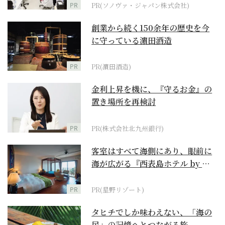
PR
PR(ソノヴァ・ジャパン株式会社)
創業から続く150余年の歴史を今
に守っている濵田酒造
PR
PR(濵田酒造)
金利上昇を機に、『守るお金』の
置き場所を再検討
PR
PR(株式会社北九州銀行)
客室はすべて海側にあり、眼前に
海が広がる『西表島ホテル by 星
野リゾート』
PR
PR(星野リゾート)
タヒチでしか味わえない、「海の
民」の記憶へとつながる旅