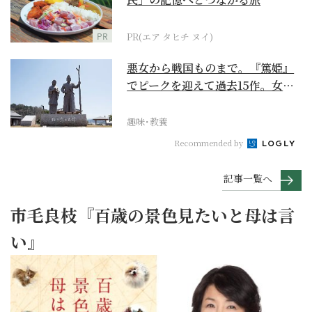
PR
PR(エア タヒチ ヌイ)
悪女から戦国ものまで。『篤姫』
でピークを迎えて過去15作。女性
が主人公の作品を振...
趣味･教養
Recommended by
記事一覧へ
市毛良枝『百歳の景色見たいと母は言
い』