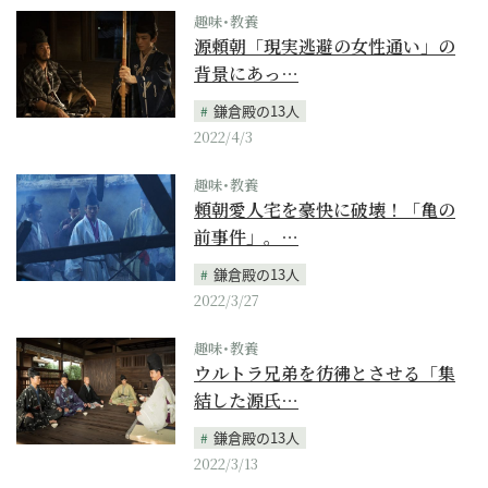
趣味･教養
源頼朝「現実逃避の女性通い」の
背景にあっ…
鎌倉殿の13人
2022/4/3
趣味･教養
頼朝愛人宅を豪快に破壊！「亀の
前事件」。…
鎌倉殿の13人
2022/3/27
趣味･教養
ウルトラ兄弟を彷彿とさせる「集
結した源氏…
鎌倉殿の13人
2022/3/13