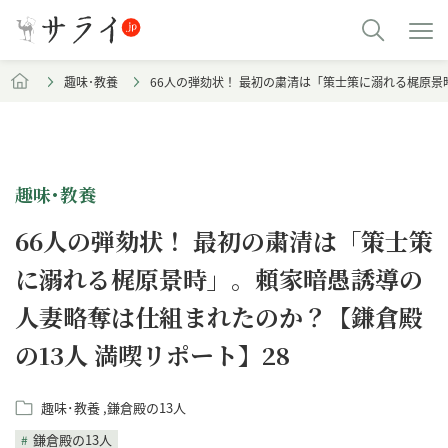
趣味･教養
66人の弾劾状！ 最初の粛清は「策士策に溺れる梶原景
趣味･教養
66人の弾劾状！ 最初の粛清は「策士策
に溺れる梶原景時」。頼家暗愚誘導の
人妻略奪は仕組まれたのか？【鎌倉殿
の13人 満喫リポート】28
趣味･教養
鎌倉殿の13人
鎌倉殿の13人