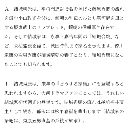
Ａ：結城朝光は、平将門追討で名を挙げた藤原秀郷の流れ
を汲む小山政光を父に、頼朝の乳母のひとり寒河尼を母と
する坂東武士のサラブレッド。頼朝の信頼厚き存在でし
た。そして結城家は、永享・嘉吉年間の「結城合戦」な
ど、栄枯盛衰を経て、戦国時代まで家名を伝えます。徳川
家康の次男秀康が結城晴朝の養子となり、結城秀康になっ
たことでも知られます。
Ｉ：結城秀康は、来年の『どうする家康』にも登場すると
思われますから、大河ドラマファンにとっては、うれしい
結城家初代朝光の登場です。結城秀康の流れは越前福井藩
主として続き、幕末には松平春嶽を輩出します（結城家の
祭祀は、秀康五男直基の系統が継承）。