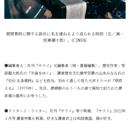
梶原景時に関する訴状に名を連ねるよう迫られる時政（左／演・
坂東彌十郎）。(C)NHK
●編集者Ａ：月刊『サライ』元編集者（現・書籍編集）。歴史作家・安
部龍太郎氏の『半島をゆく』、鎌倉歴史文化館学芸員の山本みなみ氏の
『史伝 北条義時』などを担当。初めて通しで見た大河ドラマが『草燃
える』（1979年）。先日、源頼朝のもう一人の弟で高知で討たれた源
希義の墓所にお参りした。
●ライターＩ：ライター。月刊『サライ』等で執筆。『サライ』2022年
１月号 鎌倉特集も執筆。好きな鎌倉武士は和田義盛。猫が好き。