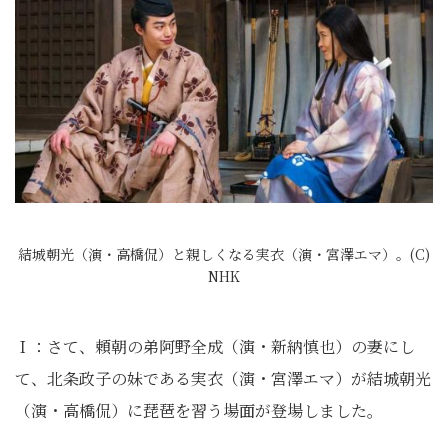
結城朝光（演・高橋侃）と親しくなる実衣（演・宮澤エマ）。(C)
NHK
Ｉ：さて、頼朝の弟阿野全成（演・新納慎也）の妻にし
て、北条政子の妹である実衣（演・宮澤エマ）が結城朝光
（演・高橋侃）に琵琶を習う場面が登場しました。