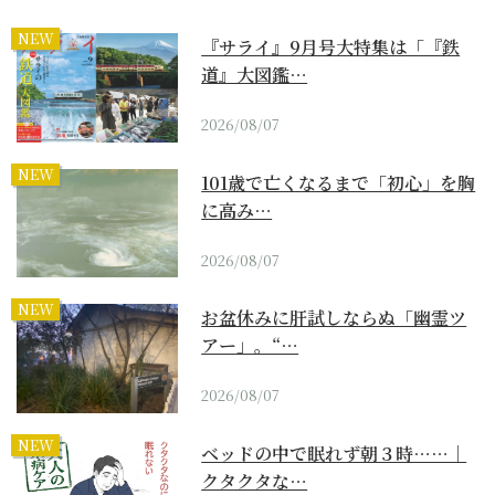
NEW
『サライ』9月号大特集は「『鉄
道』大図鑑…
2026/08/07
NEW
101歳で亡くなるまで「初心」を胸
に高み…
2026/08/07
NEW
お盆休みに肝試しならぬ「幽霊ツ
アー」。“…
2026/08/07
NEW
ベッドの中で眠れず朝３時……｜
クタクタな…