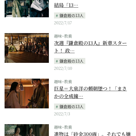
結局「13…
鎌倉殿の13人
2022/7/17
趣味･教養
次週『鎌倉殿の13人』新章スター
ト！ 政…
鎌倉殿の13人
2022/7/10
趣味･教養
巨星＝大泉洋の頼朝墜つ！「まさ
かの全成擁…
鎌倉殿の13人
2022/7/3
趣味･教養
進物は「砂金300両」。それでも嫌