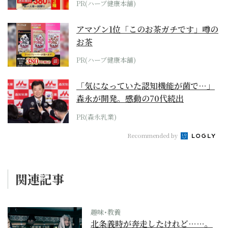
PR(ハーブ健康本舗)
アマゾン1位「このお茶ガチです」噂の
お茶
PR(ハーブ健康本舗)
「気になっていた認知機能が菌で…」
森永が開発。感動の70代続出
PR(森永乳業)
Recommended by
関連記事
趣味･教養
北条義時が奔走したけれど……。