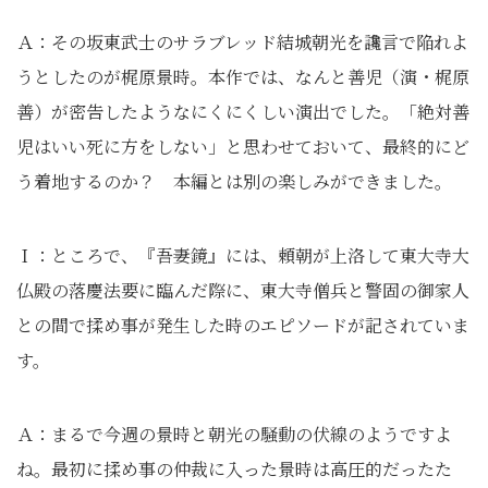
Ａ：その坂東武士のサラブレッド結城朝光を讒言で陥れよ
うとしたのが梶原景時。本作では、なんと善児（演・梶原
善）が密告したようなにくにくしい演出でした。「絶対善
児はいい死に方をしない」と思わせておいて、最終的にど
う着地するのか？ 本編とは別の楽しみができました。
Ｉ：ところで、『吾妻鏡』には、頼朝が上洛して東大寺大
仏殿の落慶法要に臨んだ際に、東大寺僧兵と警固の御家人
との間で揉め事が発生した時のエピソードが記されていま
す。
Ａ：まるで今週の景時と朝光の騒動の伏線のようですよ
ね。最初に揉め事の仲裁に入った景時は高圧的だったた