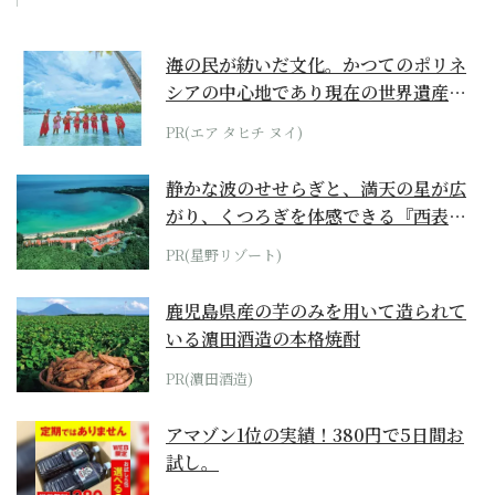
海の民が紡いだ文化。かつてのポリネ
シアの中心地であり現在の世界遺産か
らみえてくる...
PR(エア タヒチ ヌイ)
静かな波のせせらぎと、満天の星が広
がり、くつろぎを体感できる『西表島
ホテル by...
PR(星野リゾート)
鹿児島県産の芋のみを用いて造られて
いる濵田酒造の本格焼酎
PR(濵田酒造)
アマゾン1位の実績！380円で5日間お
試し。