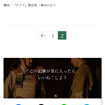
構成／『サライ』歴史班 一乗谷かおり
1
2
この記事が気に入ったら
いいね！しよう