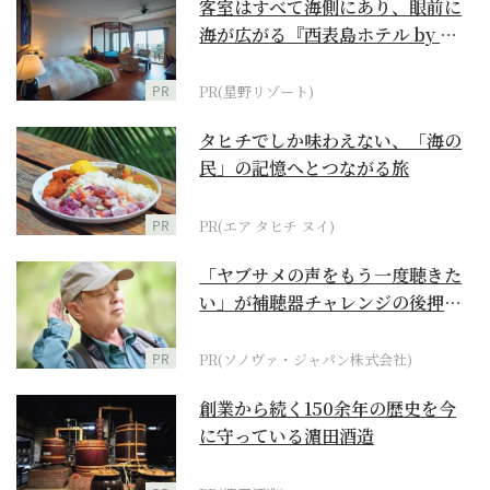
客室はすべて海側にあり、眼前に
海が広がる『西表島ホテル by 星
野リゾート』
PR
PR(星野リゾート)
タヒチでしか味わえない、「海の
民」の記憶へとつながる旅
PR
PR(エア タヒチ ヌイ)
「ヤブサメの声をもう一度聴きた
い」が補聴器チャレンジの後押し
に
PR
PR(ソノヴァ・ジャパン株式会社)
創業から続く150余年の歴史を今
に守っている濵田酒造