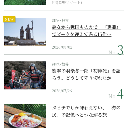
PR(星野リゾート)
NEW
趣味･教養
悪女から戦国ものまで。『篤姫』
でピークを迎えて過去15作…
2026/08/02
No.
趣味･教養
衝撃の羽柴与一郎「初陣死」を語
ろう。どうして守り切れなか…
2026/07/26
No.
タヒチでしか味わえない、「海の
民」の記憶へとつながる旅