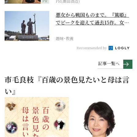
PR
PR(濵田酒造)
悪女から戦国ものまで。『篤姫』
でピークを迎えて過去15作。女性
が主人公の作品を振...
趣味･教養
Recommended by
記事一覧へ
市毛良枝『百歳の景色見たいと母は言
い』