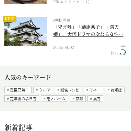
PR(エア タヒチ ヌイ)
NEW
趣味･教養
「卑弥呼」「藤原薬子」「満天
姫」。大河ドラマの次なる女性…
2026/08/02
No.
人気のキーワード
豊臣兄弟！
クルマ
減塩レシピ
マネー
認知症
定年後の歩き方
老人ホーム
京都
漢方
新着記事