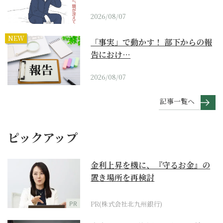
2026/08/07
NEW
「事実」で動かす！ 部下からの報
告におけ…
2026/08/07
記事一覧へ
ピックアップ
金利上昇を機に、『守るお金』の
置き場所を再検討
PR
PR(株式会社北九州銀行)