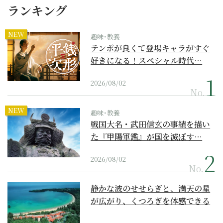
ランキング
NEW
趣味･教養
テンポが良くて登場キャラがすぐ
好きになる！スペシャル時代…
2026/08/02
No.
NEW
趣味･教養
戦国大名・武田信玄の事績を描い
た『甲陽軍鑑』が国を滅ぼす…
2026/08/02
No.
静かな波のせせらぎと、満天の星
が広がり、くつろぎを体感できる
『西表島ホテル by...