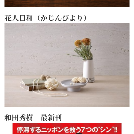
花人日和（かじんびより）
和田秀樹 最新刊