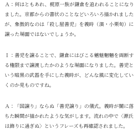
Ａ：何はともあれ、梶原一族が鎌倉を追われることになり
ました。京都からの書状のことなどいろいろ描かれました
が、象徴的なのは「殺し屋善児」を義時（演・小栗旬）に
譲った場面ではないでしょうか。
Ｉ：善児を譲ることで、鎌倉にはびこる魑魅魍魎を両断す
る権限まで譲渡したかのような場面になりました。善児と
いう暗黒の武器を手にした義時が、どんな風に変化してい
くのか見ものですね。
Ａ：「国譲り」ならぬ「善児譲り」の儀式。義時が闇に落
ちた瞬間が描かれたような気がします。流れの中で〈源氏
は飾りに過ぎぬ〉というフレーズも再確認されました。