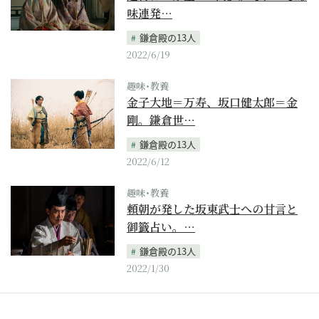
味連発…
鎌倉殿の13人
2022/6/19
趣味･教養
金子大地＝万寿、坂口健太郎＝金
剛。鎌倉世…
鎌倉殿の13人
2022/6/12
趣味･教養
頼朝が発した坂東武士への甘言と
御籤占い。…
鎌倉殿の13人
2022/1/30