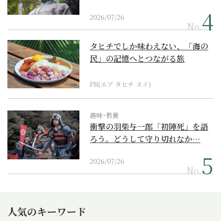
2026/07/26
No.
タヒチでしか味わえない、「海の
民」の記憶へとつながる旅
PR(エア タヒチ ヌイ)
趣味･教養
衝撃の羽柴与一郎「初陣死」を語
ろう。どうして守り切れなか…
2026/07/26
No.
人気のキーワード