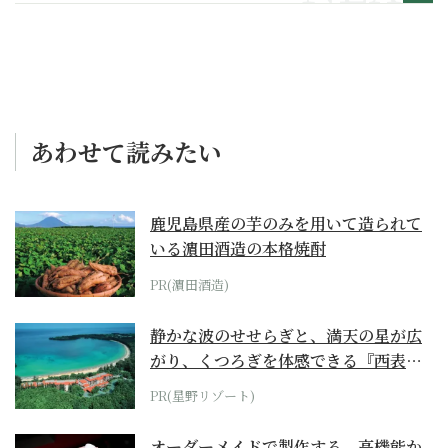
あわせて読みたい
鹿児島県産の芋のみを用いて造られて
いる濵田酒造の本格焼酎
PR(濵田酒造)
静かな波のせせらぎと、満天の星が広
がり、くつろぎを体感できる『西表島
ホテル by...
PR(星野リゾート)
オーダーメイドで製作する、高機能か