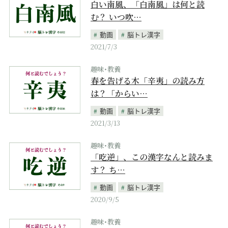
白い南風、「白南風」は何と読
む？ いつ吹…
動画
脳トレ漢字
2021/7/3
趣味･教養
春を告げる木「辛夷」の読み方
は？「からい…
動画
脳トレ漢字
2021/3/13
趣味･教養
「吃逆」、この漢字なんと読みま
す？ ち…
動画
脳トレ漢字
2020/9/5
趣味･教養