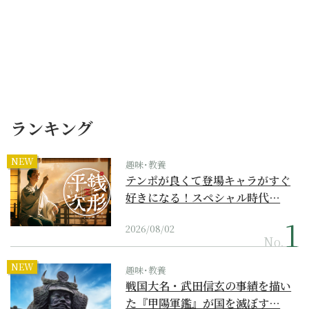
ランキング
NEW
趣味･教養
テンポが良くて登場キャラがすぐ
好きになる！スペシャル時代…
2026/08/02
No.
NEW
趣味･教養
戦国大名・武田信玄の事績を描い
た『甲陽軍鑑』が国を滅ぼす…