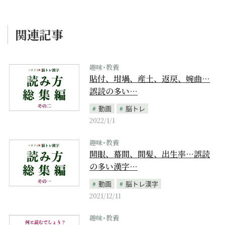
関連記事
趣味･教養
貼付、坩堝、産土、返戻、婉曲…
誤読の多い…
動画
脳トレ
2022/1/1
趣味･教養
開眼、幕間、間髪、出生率…誤読
の多い漢字…
動画
脳トレ漢字
2021/12/11
趣味･教養