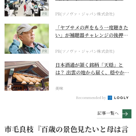
ダーメイド補聴器
PR
PR(ソノヴァ・ジャパン株式会社)
「ヤブサメの声をもう一度聴きた
い」が補聴器チャレンジの後押し
に
PR
PR(ソノヴァ・ジャパン株式会社)
日本酒通が頷く銘柄「天穏」と
は？ 出雲の地から届く、穏やかで
深い一杯【日本酒のス...
美味
Recommended by
記事一覧へ
市毛良枝『百歳の景色見たいと母は言