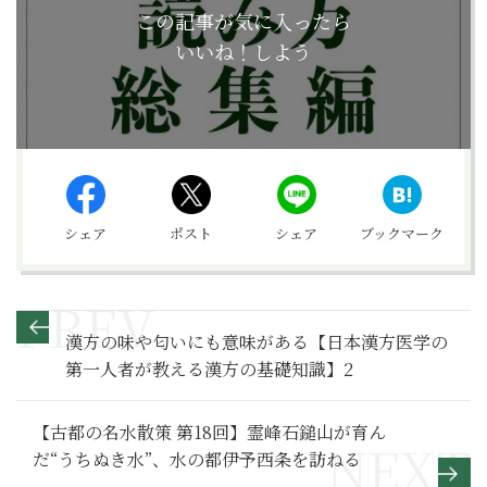
この記事が気に入ったら
いいね！しよう
シェア
ポスト
シェア
ブックマーク
漢方の味や匂いにも意味がある【日本漢方医学の
第一人者が教える漢方の基礎知識】2
【古都の名水散策 第18回】霊峰石鎚山が育ん
だ“うちぬき水”、水の都伊予西条を訪ねる