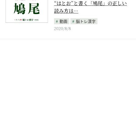
“はとお”と書く「鳩尾」の正しい
読み方は…
動画
脳トレ漢字
2020/8/8