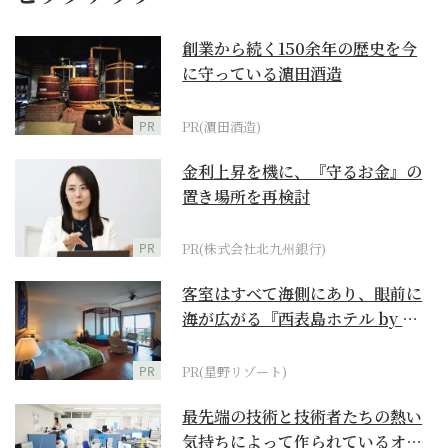
創業から続く150余年の歴史を今
に守っている濵田酒造
PR
PR(濵田酒造)
金利上昇を機に、『守るお金』の
置き場所を再検討
PR
PR(株式会社北九州銀行)
客室はすべて海側にあり、眼前に
海が広がる『西表島ホテル by 星
野リゾート』
PR
PR(星野リゾート)
最先端の技術と技術者たちの熱い
気持ちによって作られているオー