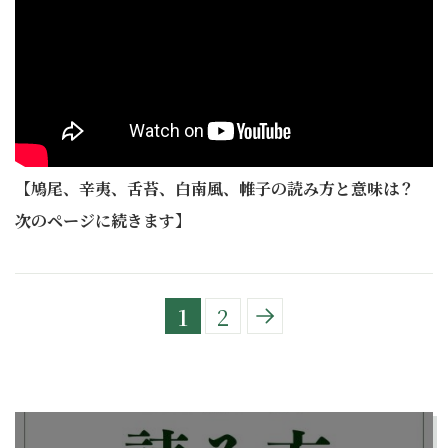
【鳩尾、辛夷、舌苔、白南風、帷子の読み方と意味は？
次のページに続きます】
1
2