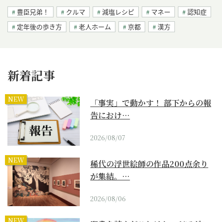
豊臣兄弟！
クルマ
減塩レシピ
マネー
認知症
定年後の歩き方
老人ホーム
京都
漢方
新着記事
NEW
「事実」で動かす！ 部下からの報
告におけ…
2026/08/07
NEW
稀代の浮世絵師の作品200点余り
が集結。…
2026/08/06
NEW