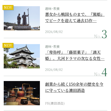
NEW
趣味･教養
悪女から戦国ものまで。『篤姫』
でピークを迎えて過去15作…
2026/08/02
No.
NEW
趣味･教養
「卑弥呼」「藤原薬子」「満天
姫」。大河ドラマの次なる女性…
2026/08/02
No.
創業から続く150余年の歴史を今
に守っている濵田酒造
PR(濵田酒造)