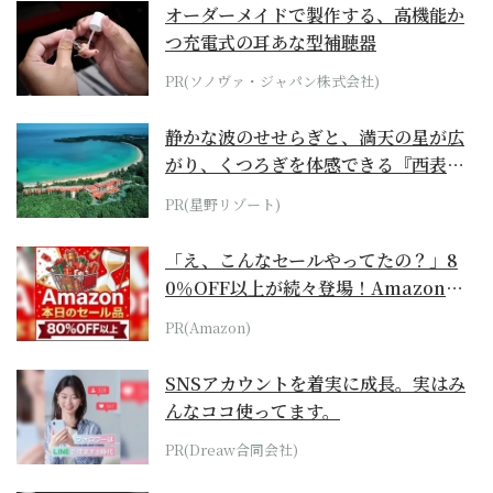
オーダーメイドで製作する、高機能か
つ充電式の耳あな型補聴器
PR(ソノヴァ・ジャパン株式会社)
静かな波のせせらぎと、満天の星が広
がり、くつろぎを体感できる『西表島
ホテル by...
PR(星野リゾート)
「え、こんなセールやってたの？」8
0％OFF以上が続々登場！Amazonの
本気が...
PR(Amazon)
SNSアカウントを着実に成長。実はみ
んなココ使ってます。
PR(Dreaw合同会社)