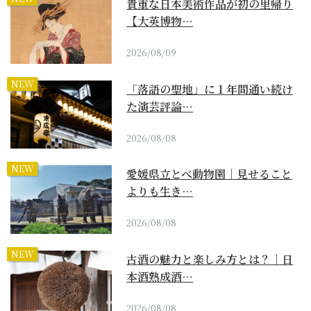
貴重な日本美術作品が初の里帰り
【大英博物…
2026/08/09
NEW
「落語の聖地」に１年間通い続け
た演芸評論…
2026/08/08
NEW
愛媛県立とべ動物園｜見せること
よりも生き…
2026/08/08
NEW
古酒の魅力と楽しみ方とは？｜日
本酒熟成酒…
2026/08/08