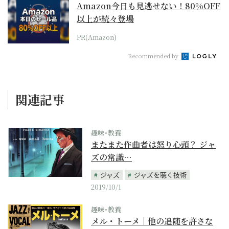
Amazon今日も見逃せない！80%OFF
以上が続々登場
PR(Amazon)
Recommended by
関連記事
趣味･教養
またまた作曲者は怒り心頭？ ジャ
ズの常識…
ジャズ
ジャズを聴く技術
2019/10/1
趣味･教養
メル・トーメ｜他の追随を許さな