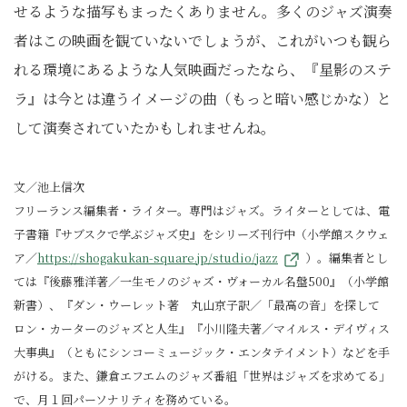
せるような描写もまったくありません。多くのジャズ演奏
者はこの映画を観ていないでしょうが、これがいつも観ら
れる環境にあるような人気映画だったなら、『星影のステ
ラ』は今とは違うイメージの曲（もっと暗い感じかな）と
して演奏されていたかもしれませんね。
文／池上信次
フリーランス編集者・ライター。専門はジャズ。ライターとしては、電
子書籍『サブスクで学ぶジャズ史』をシリーズ刊行中（小学館スクウェ
ア／
https://shogakukan-square.jp/studio/jazz
）。編集者とし
ては『後藤雅洋著／一生モノのジャズ・ヴォーカル名盤500』（小学館
新書）、『ダン・ウーレット著 丸山京子訳／「最高の音」を探して
ロン・カーターのジャズと人生』『小川隆夫著／マイルス・デイヴィス
大事典』（ともにシンコーミュージック・エンタテイメント）などを手
がける。また、鎌倉エフエムのジャズ番組「世界はジャズを求めてる」
で、月１回パーソナリティを務めている。