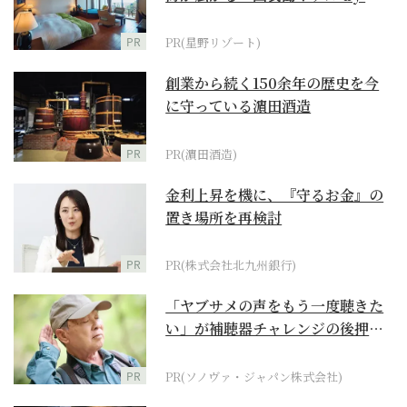
野リゾート』
PR
PR(星野リゾート)
創業から続く150余年の歴史を今
に守っている濵田酒造
PR
PR(濵田酒造)
金利上昇を機に、『守るお金』の
置き場所を再検討
PR
PR(株式会社北九州銀行)
「ヤブサメの声をもう一度聴きた
い」が補聴器チャレンジの後押し
に
PR
PR(ソノヴァ・ジャパン株式会社)