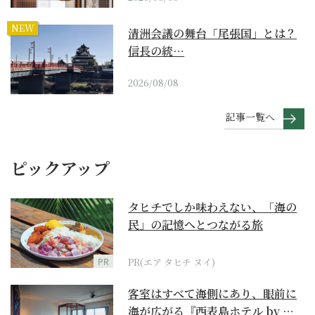
NEW
清洲会議の舞台「尾張国」とは？
信長の統…
2026/08/08
記事一覧へ
ピックアップ
タヒチでしか味わえない、「海の
民」の記憶へとつながる旅
PR
PR(エア タヒチ ヌイ)
客室はすべて海側にあり、眼前に
海が広がる『西表島ホテル by 星