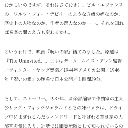
おかしいのですが、それはさておき）。ビル・エヴァンス
の「ワルツ・フォー・デビイ」のような３歳の姪なのか、
歴史上の人物なのか、作者の恋人なのか……。それを知れ
ば音楽の聞こえ方も変わるかも。
というわけで、映画『呪いの家』観てみました。原題は
『The Uninvited』。まずはデータ。ルイス・アレン監督
／ヴィクター・ヤング音楽／1944年アメリカ公開／1946
年『呪いの家』の題名で日本公開／１時間39分。
そして、ストーリー。1937年、音楽評論家で作曲家の主人
公リック・フィッツジェラルドとその妹パメラは、ドライ
ブ中にまぎれこんだウィンドワードと呼ばれる空き家の大
邸宅を気に入り、近隣では幽霊屋敷として知られているの