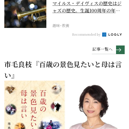
マイルス・デイヴィスの歴史はジ
ャズの歴史。生誕100周年の年に
再確認するべき多大...
趣味･教養
Recommended by
記事一覧へ
市毛良枝『百歳の景色見たいと母は言
い』