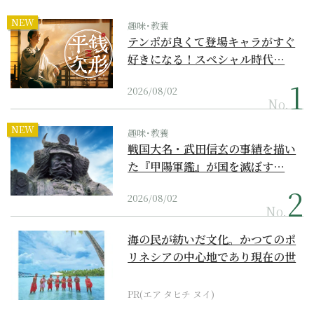
NEW
趣味･教養
テンポが良くて登場キャラがすぐ
好きになる！スペシャル時代…
2026/08/02
No.
NEW
趣味･教養
戦国大名・武田信玄の事績を描い
た『甲陽軍鑑』が国を滅ぼす…
2026/08/02
No.
海の民が紡いだ文化。かつてのポ
リネシアの中心地であり現在の世
界遺産からみえてくる...
PR(エア タヒチ ヌイ)