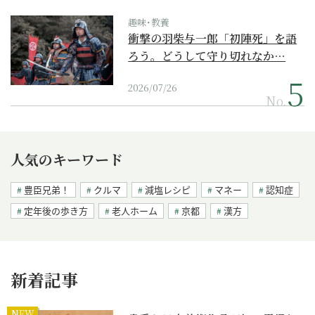
趣味･教養
衝撃の羽柴与一郎「初陣死」を語
ろう。どうして守り切れなか…
2026/07/26
No.
人気のキーワード
豊臣兄弟！
クルマ
減塩レシピ
マネー
認知症
定年後の歩き方
老人ホーム
京都
漢方
新着記事
NEW