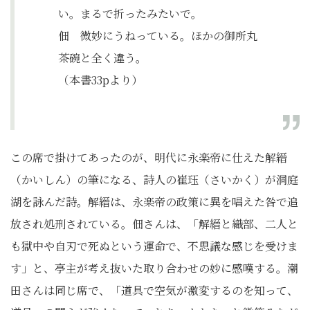
い。まるで折ったみたいで。
佃 微妙にうねっている。ほかの御所丸
茶碗と全く違う。
（本書33pより）
この席で掛けてあったのが、明代に永楽帝に仕えた解縉
（かいしん）の筆になる、詩人の崔珏（さいかく）が洞庭
湖を詠んだ詩。解縉は、永楽帝の政策に異を唱えた咎で追
放され処刑されている。佃さんは、「解縉と織部、二人と
も獄中や自刃で死ぬという運命で、不思議な感じを受けま
す」と、亭主が考え抜いた取り合わせの妙に感嘆する。潮
田さんは同じ席で、「道具で空気が激変するのを知って、