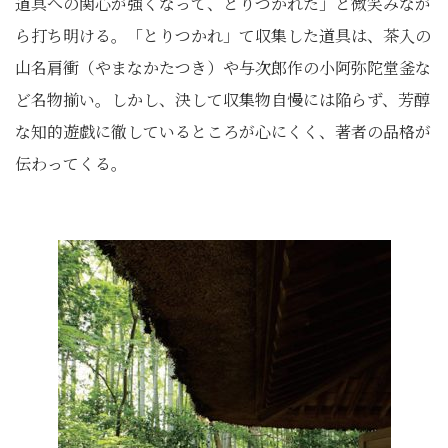
道具への関心が強くなって、とりつかれた」と微笑みなが
ら打ち明ける。「とりつかれ」て収集した道具は、茶入の
山名肩衝（やまなかたつき）や与次郎作の小阿弥陀堂釜な
ど名物揃い。しかし、決して収集物自慢には陥らず、芳醇
な知的遊戯に徹しているところが心にくく、著者の品格が
伝わってくる。