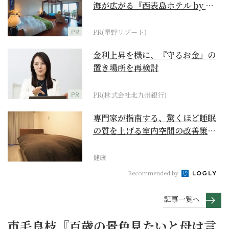
海が広がる『西表島ホテル by 星
野リゾート』
PR
PR(星野リゾート)
金利上昇を機に、『守るお金』の
置き場所を再検討
PR
PR(株式会社北九州銀行)
専門家が指南する、驚くほど睡眠
の質を上げる室内空間の改善策と
は
健康
Recommended by
記事一覧へ
市毛良枝『百歳の景色見たいと母は言