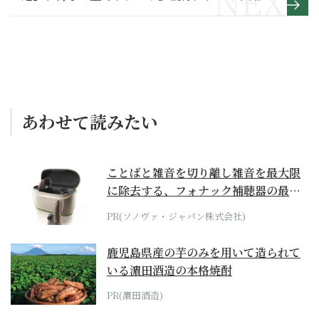
せ
あわせて読みたい
ことばと雑音を切り離し雑音を最大限
に除去する、フォナック補聴器の最上
位モデル
PR(ソノヴァ・ジャパン株式会社)
鹿児島県産の芋のみを用いて造られて
いる濵田酒造の本格焼酎
PR(濵田酒造)