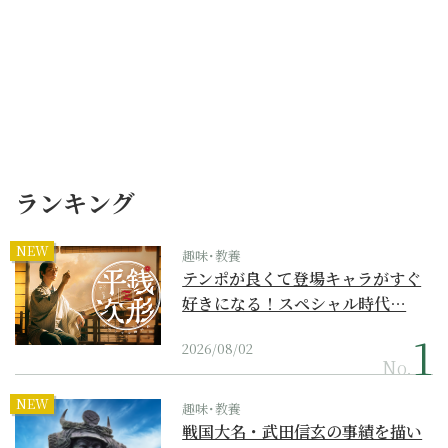
ランキング
NEW
趣味･教養
テンポが良くて登場キャラがすぐ
好きになる！スペシャル時代…
2026/08/02
No.
NEW
趣味･教養
戦国大名・武田信玄の事績を描い