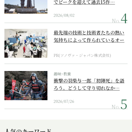
でピークを迎えて過去15作…
2026/08/02
No.
最先端の技術と技術者たちの熱い
気持ちによって作られているオー
ダーメイド補聴器
PR(ソノヴァ・ジャパン株式会社)
趣味･教養
衝撃の羽柴与一郎「初陣死」を語
ろう。どうして守り切れなか…
2026/07/26
No.
人気のキーワード