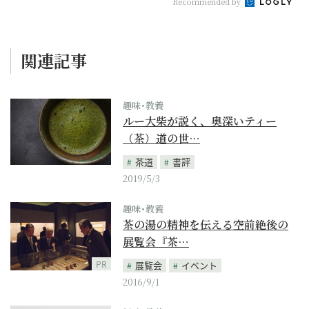
Recommended by
関連記事
趣味･教養
ルー大柴が説く、奥深いティー
（茶）道の世…
茶道
書評
2019/5/3
趣味･教養
茶の湯の精神を伝える空前絶後の
展覧会『茶…
PR
展覧会
イベント
2016/9/1