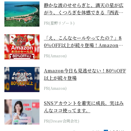
静かな波のせせらぎと、満天の星が広
がり、くつろぎを体感できる『西表島
ホテル by...
PR(星野リゾート)
「え、こんなセールやってたの？」8
0％OFF以上が続々登場！Amazonの
本気が...
PR(Amazon)
Amazon今日も見逃せない！80%OFF
以上が続々登場
PR(Amazon)
SNSアカウントを着実に成長。実はみ
んなココ使ってます。
PR(Dreaw合同会社)