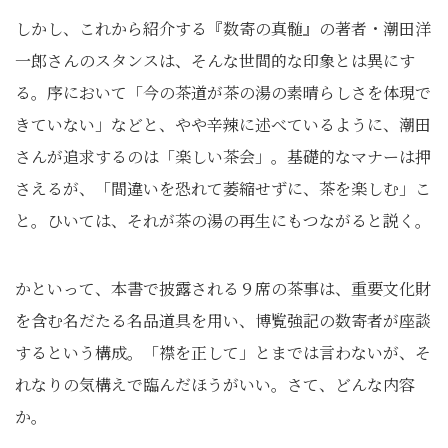
しかし、これから紹介する『数寄の真髄』の著者・潮田洋
一郎さんのスタンスは、そんな世間的な印象とは異にす
る。序において「今の茶道が茶の湯の素晴らしさを体現で
きていない」などと、やや辛辣に述べているように、潮田
さんが追求するのは「楽しい茶会」。基礎的なマナーは押
さえるが、「間違いを恐れて萎縮せずに、茶を楽しむ」こ
と。ひいては、それが茶の湯の再生にもつながると説く。
かといって、本書で披露される９席の茶事は、重要文化財
を含む名だたる名品道具を用い、博覧強記の数寄者が座談
するという構成。「襟を正して」とまでは言わないが、そ
れなりの気構えで臨んだほうがいい。さて、どんな内容
か。