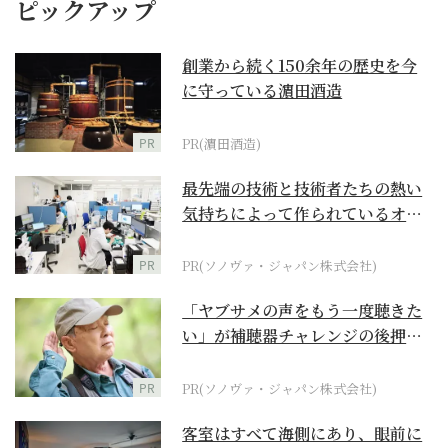
ピックアップ
創業から続く150余年の歴史を今
に守っている濵田酒造
PR
PR(濵田酒造)
最先端の技術と技術者たちの熱い
気持ちによって作られているオー
ダーメイド補聴器
PR
PR(ソノヴァ・ジャパン株式会社)
「ヤブサメの声をもう一度聴きた
い」が補聴器チャレンジの後押し
に
PR
PR(ソノヴァ・ジャパン株式会社)
客室はすべて海側にあり、眼前に