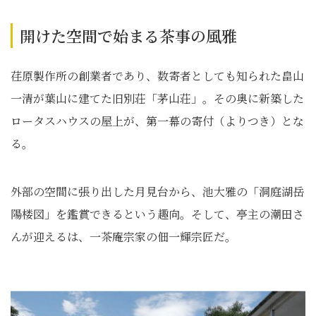
開けた空間で始まる茶事の風雅
荏原製作所の創業者であり、数寄者としても知られた畠山
一清が葉山に建てた旧別荘「茅山荘」。その奥に新築した
ロータスハウスの屋上が、第一幕の寄付（よりつき）とな
る。
外部の空間に張り出した月見台から、池大雅の「洞庭湖岳
陽楼図」を鑑賞できるという趣向。そして、亭主の潮田さ
んが迎えるは、一茶庵宗家の佃一輝宗匠だ。