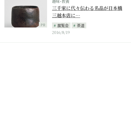
趣味･教養
三千家に代々伝わる名品が日本橋
三越本店に…
PR
展覧会
茶道
2016/8/19