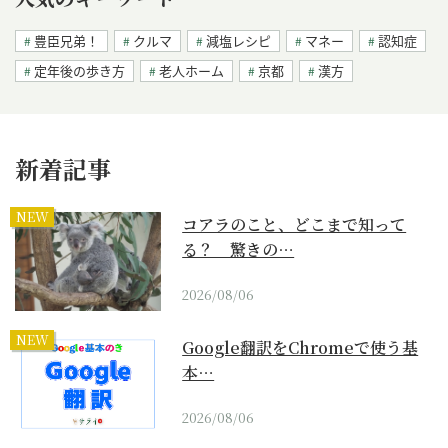
豊臣兄弟！
クルマ
減塩レシピ
マネー
認知症
定年後の歩き方
老人ホーム
京都
漢方
新着記事
NEW
コアラのこと、どこまで知って
る？ 驚きの…
2026/08/06
NEW
Google翻訳をChromeで使う基
本…
2026/08/06