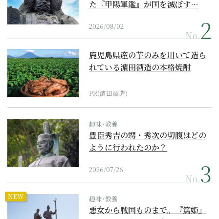
た『甲陽軍鑑』が国を滅ぼす…
2026/08/02
No.
鹿児島県産の芋のみを用いて造ら
れている濵田酒造の本格焼酎
PR(濵田酒造)
趣味･教養
豊臣秀吉の甥・秀次の切腹はどの
ように行われたのか？
2026/07/26
No.
NEW
趣味･教養
悪女から戦国ものまで。『篤姫』