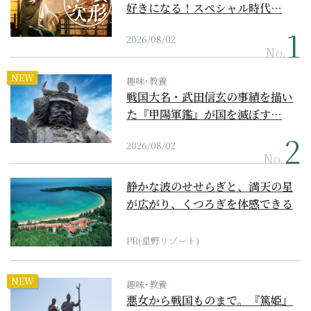
好きになる！スペシャル時代…
2026/08/02
No.
NEW
趣味･教養
戦国大名・武田信玄の事績を描い
た『甲陽軍鑑』が国を滅ぼす…
2026/08/02
No.
静かな波のせせらぎと、満天の星
が広がり、くつろぎを体感できる
『西表島ホテル by...
PR(星野リゾート)
NEW
趣味･教養
悪女から戦国ものまで。『篤姫』