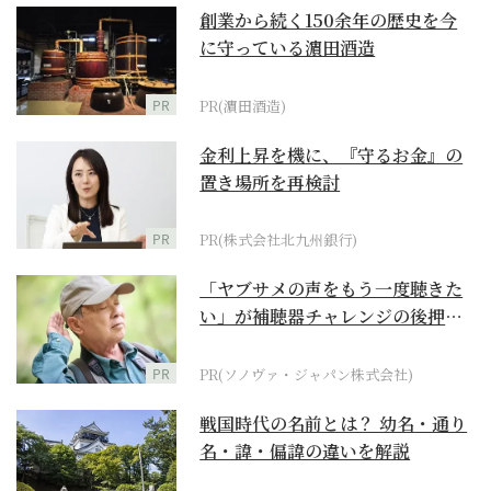
創業から続く150余年の歴史を今
に守っている濵田酒造
PR
PR(濵田酒造)
金利上昇を機に、『守るお金』の
置き場所を再検討
PR
PR(株式会社北九州銀行)
「ヤブサメの声をもう一度聴きた
い」が補聴器チャレンジの後押し
に
PR
PR(ソノヴァ・ジャパン株式会社)
戦国時代の名前とは？ 幼名・通り
名・諱・偏諱の違いを解説