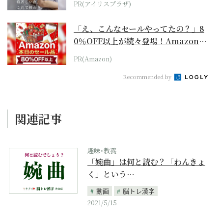
PR(アイリスプラザ)
「え、こんなセールやってたの？」8
0％OFF以上が続々登場！Amazonの
本気が...
PR(Amazon)
Recommended by
関連記事
趣味･教養
「婉曲」は何と読む？「わんきょ
く」という…
動画
脳トレ漢字
2021/5/15