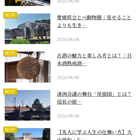
2026/08/08
NEW
愛媛県立とべ動物園｜見せること
よりも生き…
2026/08/08
NEW
古酒の魅力と楽しみ方とは？｜日
本酒熟成酒…
2026/08/08
NEW
清洲会議の舞台「尾張国」とは？
信長の統…
2026/08/08
NEW
【先人に学ぶ人生の仕舞い方】大
山捨松・5…