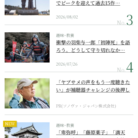
でピークを迎えて過去15作…
2026/08/02
No.
趣味･教養
衝撃の羽柴与一郎「初陣死」を語
ろう。どうして守り切れなか…
2026/07/26
No.
「ヤブサメの声をもう一度聴きた
い」が補聴器チャレンジの後押し
に
PR(ソノヴァ・ジャパン株式会社)
NEW
趣味･教養
「卑弥呼」「藤原薬子」「満天