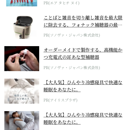
PR(エア タヒチ ヌイ)
ことばと雑音を切り離し雑音を最大限
に除去する、フォナック補聴器の最上
位モデル
PR(ソノヴァ・ジャパン株式会社)
オーダーメイドで製作する、高機能か
つ充電式の耳あな型補聴器
PR(ソノヴァ・ジャパン株式会社)
【大人気】ひんやり冷感寝具で快適な
睡眠をあなたに。
PR(アイリスプラザ)
【大人気】ひんやり冷感寝具で快適な
睡眠をあなたに。