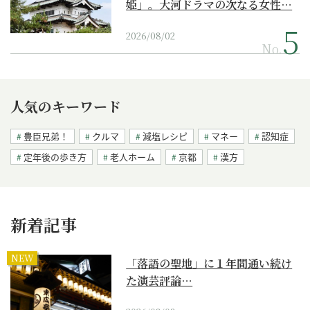
姫」。大河ドラマの次なる女性…
2026/08/02
No.
人気のキーワード
豊臣兄弟！
クルマ
減塩レシピ
マネー
認知症
定年後の歩き方
老人ホーム
京都
漢方
新着記事
NEW
「落語の聖地」に１年間通い続け
た演芸評論…