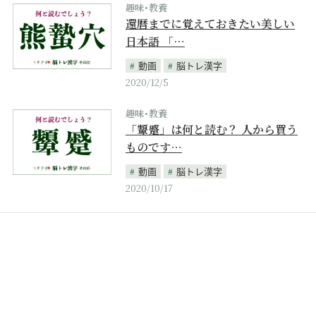
趣味･教養
還暦までに覚えておきたい美しい
日本語 「…
動画
脳トレ漢字
2020/12/5
趣味･教養
「顰蹙」は何と読む？ 人から買う
ものです…
動画
脳トレ漢字
2020/10/17