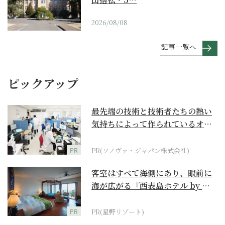
2026/08/08
記事一覧へ
ピックアップ
最先端の技術と技術者たちの熱い
気持ちによって作られているオー
ダーメイド補聴器
PR
PR(ソノヴァ・ジャパン株式会社)
客室はすべて海側にあり、眼前に
海が広がる『西表島ホテル by 星
野リゾート』
PR
PR(星野リゾート)