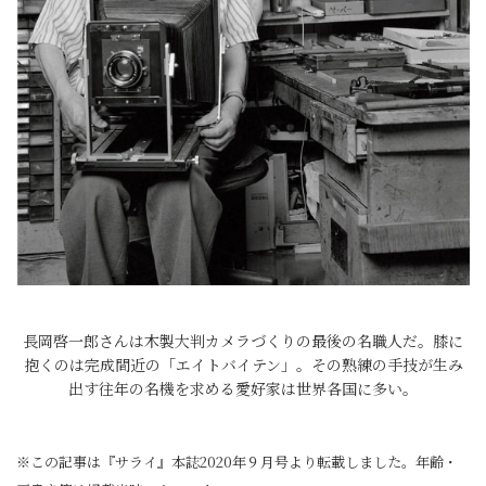
長岡啓一郎さんは木製大判カメラづくりの最後の名職人だ。膝に
抱くのは完成間近の「エイトバイテン」。その熟練の手技が生み
出す往年の名機を求める愛好家は世界各国に多い。
※この記事は『サライ』本誌2020年９月号より転載しました。年齢・