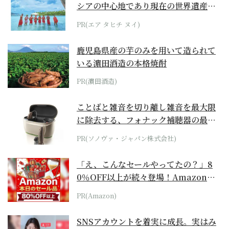
シアの中心地であり現在の世界遺産か
らみえてくる...
PR(エア タヒチ ヌイ)
鹿児島県産の芋のみを用いて造られて
いる濵田酒造の本格焼酎
PR(濵田酒造)
ことばと雑音を切り離し雑音を最大限
に除去する、フォナック補聴器の最上
位モデル
PR(ソノヴァ・ジャパン株式会社)
「え、こんなセールやってたの？」8
0％OFF以上が続々登場！Amazonの
本気が...
PR(Amazon)
SNSアカウントを着実に成長。実はみ