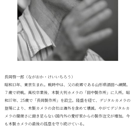
長岡啓一郎（ながおか・けいいちろう）
昭和13年、東京生まれ。戦時中は、父の故郷である山形県酒田へ疎開。
７歳で終戦。高校卒業後、木製大判カメラの「田中製作所」に入所。昭
和37年、25歳で「長岡製作所」を設立。隆盛を経て、デジタルカメラの
登場により、木製カメラの会社は海外を含めて壊滅。やがてデジタルカ
メラの簡便さに飽き足らない国内外の愛好家からの製作注文が増加。今
も木製カメラの最後の孤塁を守り続けている。