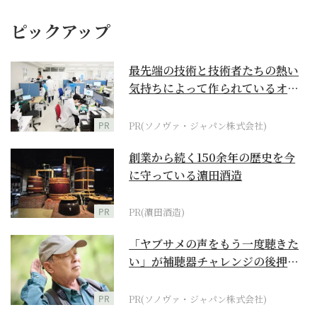
ピックアップ
最先端の技術と技術者たちの熱い
気持ちによって作られているオー
ダーメイド補聴器
PR
PR(ソノヴァ・ジャパン株式会社)
創業から続く150余年の歴史を今
に守っている濵田酒造
PR
PR(濵田酒造)
「ヤブサメの声をもう一度聴きた
い」が補聴器チャレンジの後押し
に
PR
PR(ソノヴァ・ジャパン株式会社)