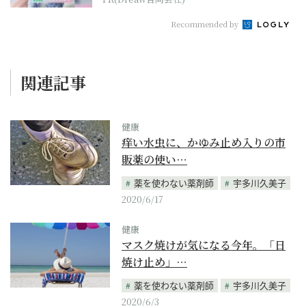
Recommended by
関連記事
健康
痒い水虫に、かゆみ止め入りの市
販薬の使い…
薬を使わない薬剤師
宇多川久美子
2020/6/17
健康
マスク焼けが気になる今年。「日
焼け止め」…
薬を使わない薬剤師
宇多川久美子
2020/6/3