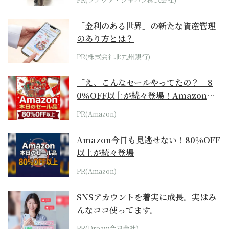
「金利のある世界」の新たな資産管理
のあり方とは？
PR(株式会社北九州銀行)
「え、こんなセールやってたの？」8
0％OFF以上が続々登場！Amazonの
本気が...
PR(Amazon)
Amazon今日も見逃せない！80%OFF
以上が続々登場
PR(Amazon)
SNSアカウントを着実に成長。実はみ
んなココ使ってます。
PR(Dreaw合同会社)