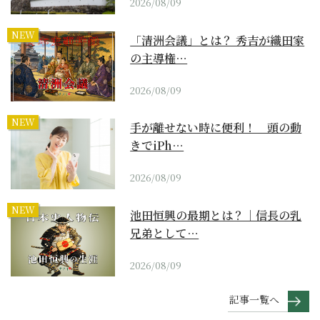
2026/08/09
NEW
「清洲会議」とは？ 秀吉が織田家
の主導権…
2026/08/09
NEW
手が離せない時に便利！ 頭の動
きでiPh…
2026/08/09
NEW
池田恒興の最期とは？｜信長の乳
兄弟として…
2026/08/09
記事一覧へ