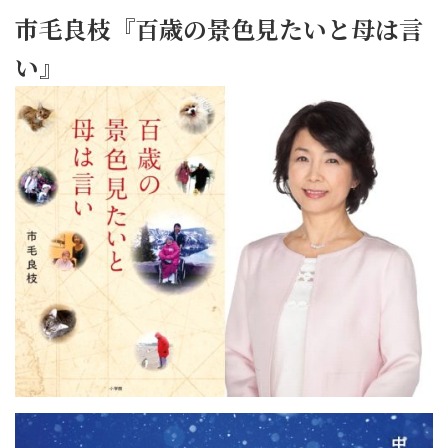
市毛良枝『百歳の景色見たいと母は言
い』