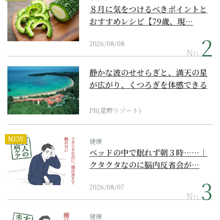
８月に気をつけるべきポイントと
おすすめレシピ【79歳、現…
2026/08/08
No.
静かな波のせせらぎと、満天の星
が広がり、くつろぎを体感できる
『西表島ホテル by...
PR(星野リゾート)
NEW
健康
ベッドの中で眠れず朝３時……｜
クタクタなのに脳内反省会が…
2026/08/07
No.
健康