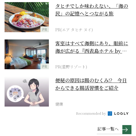
タヒチでしか味わえない、「海の
民」の記憶へとつながる旅
PR
PR(エア タヒチ ヌイ)
客室はすべて海側にあり、眼前に
海が広がる『西表島ホテル by 星
野リゾート』
PR
PR(星野リゾート)
便秘の原因は腸のむくみ!? 今日
からできる腸活習慣をご紹介
健康
Recommended by
記事一覧へ