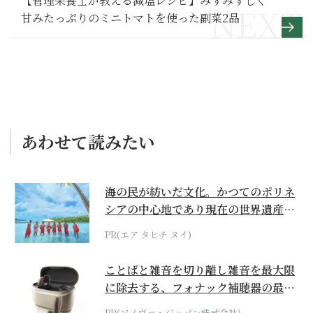
【管理栄養士が教える減塩レシピ】みずみずしく
甘みたっぷりのミニトマトを使った副菜2品
あわせて読みたい
海の民が紡いだ文化。かつてのポリネ
シアの中心地であり現在の世界遺産か
らみえてくる...
PR(エア タヒチ ヌイ)
ことばと雑音を切り離し雑音を最大限
に除去する、フォナック補聴器の最上
位モデル
PR(ソノヴァ・ジャパン株式会社)