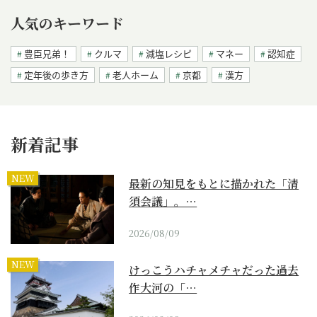
人気のキーワード
豊臣兄弟！
クルマ
減塩レシピ
マネー
認知症
定年後の歩き方
老人ホーム
京都
漢方
新着記事
NEW
最新の知見をもとに描かれた「清
須会議」。…
2026/08/09
NEW
けっこうハチャメチャだった過去
作大河の「…