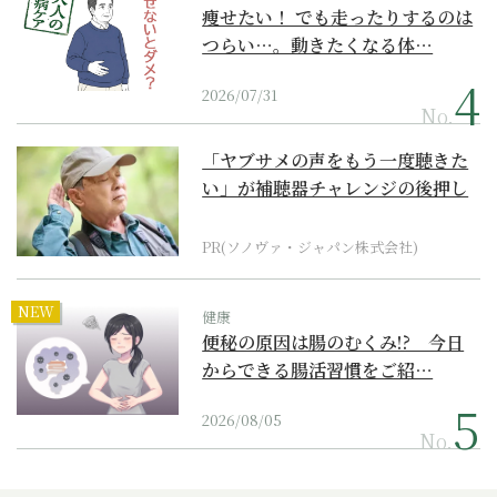
痩せたい！ でも走ったりするのは
つらい…。動きたくなる体…
2026/07/31
No.
「ヤブサメの声をもう一度聴きた
い」が補聴器チャレンジの後押し
に
PR(ソノヴァ・ジャパン株式会社)
NEW
健康
便秘の原因は腸のむくみ!? 今日
からできる腸活習慣をご紹…
2026/08/05
No.