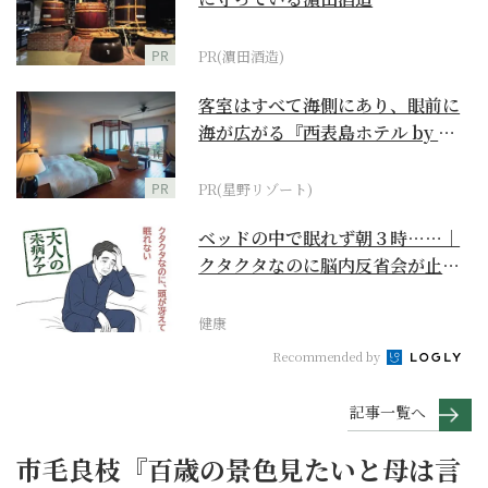
PR
PR(濵田酒造)
客室はすべて海側にあり、眼前に
海が広がる『西表島ホテル by 星
野リゾート』
PR
PR(星野リゾート)
ベッドの中で眠れず朝３時……｜
クタクタなのに脳内反省会が止ま
らない【大人の未病ケ...
健康
Recommended by
記事一覧へ
市毛良枝『百歳の景色見たいと母は言