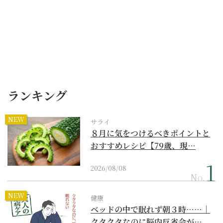
ランキング
NEW
サライ
８月に気をつけるべきポイントと
おすすめレシピ【79歳、現…
2026/08/08
No.
NEW
健康
ベッドの中で眠れず朝３時……｜
クタクタなのに脳内反省会が…