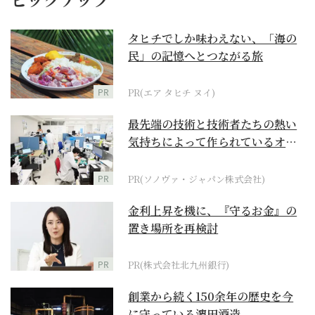
タヒチでしか味わえない、「海の
民」の記憶へとつながる旅
PR
PR(エア タヒチ ヌイ)
最先端の技術と技術者たちの熱い
気持ちによって作られているオー
ダーメイド補聴器
PR
PR(ソノヴァ・ジャパン株式会社)
金利上昇を機に、『守るお金』の
置き場所を再検討
PR
PR(株式会社北九州銀行)
創業から続く150余年の歴史を今
に守っている濵田酒造