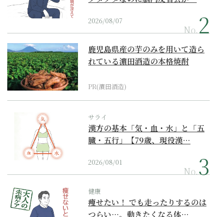
2026/08/07
No.
鹿児島県産の芋のみを用いて造ら
れている濵田酒造の本格焼酎
PR(濵田酒造)
サライ
漢方の基本「気・血・水」と「五
臓・五行」【79歳、現役漢…
2026/08/01
No.
健康
痩せたい！ でも走ったりするのは
つらい…。動きたくなる体…