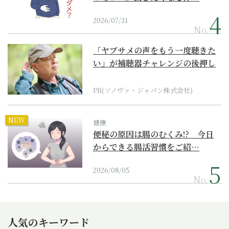
2026/07/31
No.
「ヤブサメの声をもう一度聴きた
い」が補聴器チャレンジの後押し
に
PR(ソノヴァ・ジャパン株式会社)
NEW
健康
便秘の原因は腸のむくみ!? 今日
からできる腸活習慣をご紹…
2026/08/05
No.
人気のキーワード