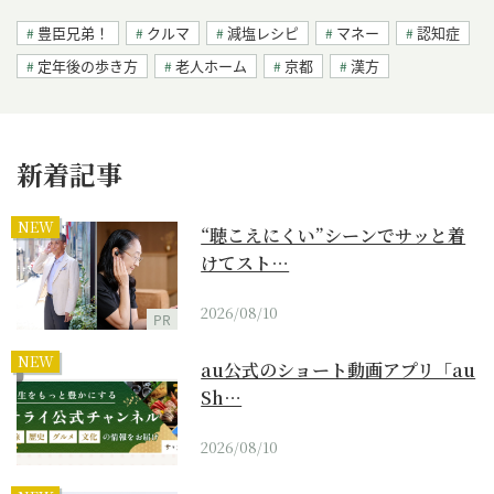
豊臣兄弟！
クルマ
減塩レシピ
マネー
認知症
定年後の歩き方
老人ホーム
京都
漢方
新着記事
NEW
“聴こえにくい”シーンでサッと着
けてスト…
2026/08/10
PR
NEW
au公式のショート動画アプリ「au
Sh…
2026/08/10