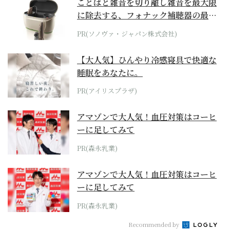
ことばと雑音を切り離し雑音を最大限
に除去する、フォナック補聴器の最上
位モデル
PR(ソノヴァ・ジャパン株式会社)
【大人気】ひんやり冷感寝具で快適な
睡眠をあなたに。
PR(アイリスプラザ)
アマゾンで大人気！血圧対策はコーヒ
ーに足してみて
PR(森永乳業)
アマゾンで大人気！血圧対策はコーヒ
ーに足してみて
PR(森永乳業)
Recommended by