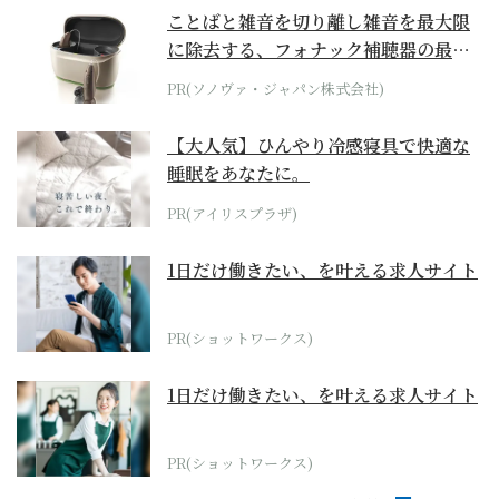
ことばと雑音を切り離し雑音を最大限
に除去する、フォナック補聴器の最上
位モデル
PR(ソノヴァ・ジャパン株式会社)
【大人気】ひんやり冷感寝具で快適な
睡眠をあなたに。
PR(アイリスプラザ)
1日だけ働きたい、を叶える求人サイト
PR(ショットワークス)
1日だけ働きたい、を叶える求人サイト
PR(ショットワークス)