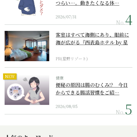
つらい…。動きたくなる体…
2026/07/31
No.
客室はすべて海側にあり、眼前に
海が広がる『西表島ホテル by 星
野リゾート』
PR(星野リゾート)
NEW
健康
便秘の原因は腸のむくみ!? 今日
からできる腸活習慣をご紹…
2026/08/05
No.