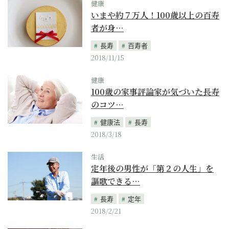
健康
いまや約７万人！100歳以上の百寿
者が身…
長寿
百寿者
2018/11/15
健康
100歳の家事評論家が気づいた長寿
のコツ…
健康法
長寿
2018/3/18
生活
定年後の男性が「第２の人生」を
謳歌できる…
長寿
定年
2018/2/21