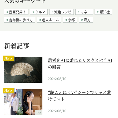
人気のキーワード
豊臣兄弟！
クルマ
減塩レシピ
マネー
認知症
定年後の歩き方
老人ホーム
京都
漢方
新着記事
NEW
思考をAIに委ねるリスクとは？AI
の回答…
2026/08/10
NEW
“聴こえにくい”シーンでサッと着
けてスト…
2026/08/10
PR