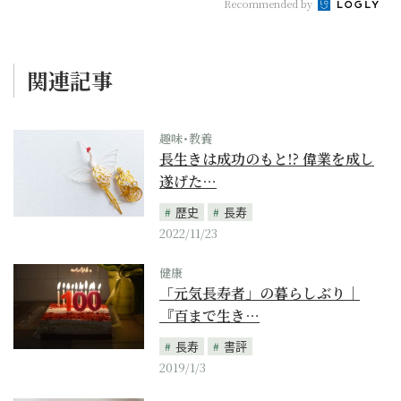
Recommended by
関連記事
趣味･教養
長生きは成功のもと!? 偉業を成し
遂げた…
歴史
長寿
2022/11/23
健康
「元気長寿者」の暮らしぶり｜
『百まで生き…
長寿
書評
2019/1/3