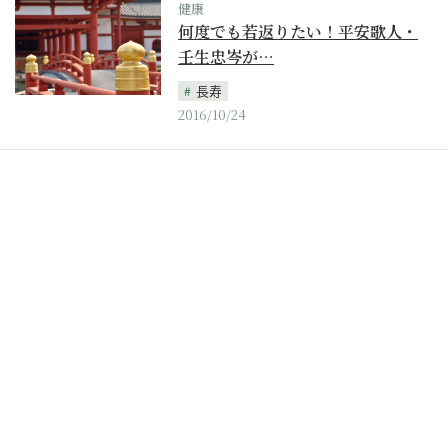
健康
何度でも若返りたい！平安歌人・
壬生忠岑が…
長寿
2016/10/24