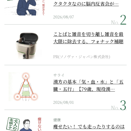
クタクタなのに脳内反省会が…
2026/08/07
No.
ことばと雑音を切り離し雑音を最
大限に除去する、フォナック補聴
器の最上位モデル
PR(ソノヴァ・ジャパン株式会社)
サライ
漢方の基本「気・血・水」と「五
臓・五行」【79歳、現役漢…
2026/08/01
No.
健康
痩せたい！ でも走ったりするのは