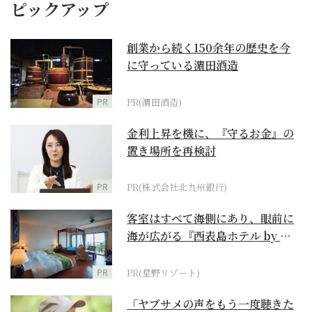
ピックアップ
創業から続く150余年の歴史を今
に守っている濵田酒造
PR
PR(濵田酒造)
金利上昇を機に、『守るお金』の
置き場所を再検討
PR
PR(株式会社北九州銀行)
客室はすべて海側にあり、眼前に
海が広がる『西表島ホテル by 星
野リゾート』
PR
PR(星野リゾート)
「ヤブサメの声をもう一度聴きた