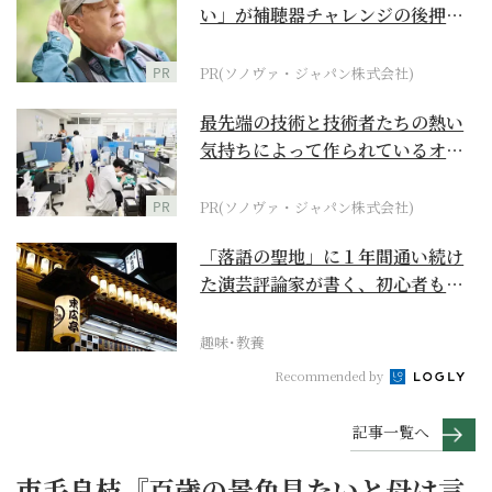
い」が補聴器チャレンジの後押し
に
PR
PR(ソノヴァ・ジャパン株式会社)
最先端の技術と技術者たちの熱い
気持ちによって作られているオー
ダーメイド補聴器
PR
PR(ソノヴァ・ジャパン株式会社)
「落語の聖地」に１年間通い続け
た演芸評論家が書く、初心者も引
き込まれる寄席の魅力
趣味･教養
Recommended by
記事一覧へ
市毛良枝『百歳の景色見たいと母は言