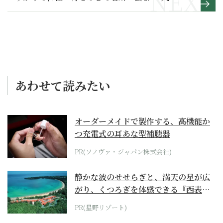
あわせて読みたい
オーダーメイドで製作する、高機能か
つ充電式の耳あな型補聴器
PR(ソノヴァ・ジャパン株式会社)
静かな波のせせらぎと、満天の星が広
がり、くつろぎを体感できる『西表島
ホテル by...
PR(星野リゾート)