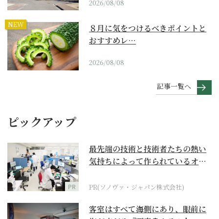
2026/08/08
NEW
８月に気をつけるべきポイントと
おすすめレ…
2026/08/08
記事一覧へ
ピックアップ
最先端の技術と技術者たちの熱い
気持ちによって作られているオー
ダーメイド補聴器
PR
PR(ソノヴァ・ジャパン株式会社)
客室はすべて海側にあり、眼前に