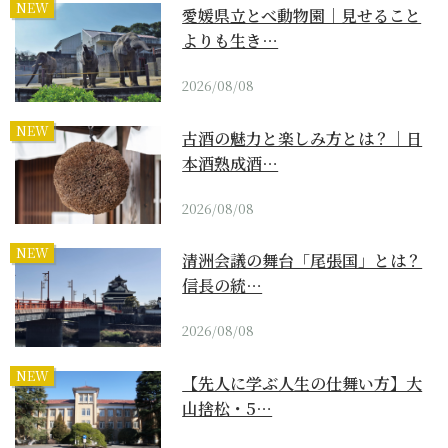
NEW
愛媛県立とべ動物園｜見せること
よりも生き…
2026/08/08
NEW
古酒の魅力と楽しみ方とは？｜日
本酒熟成酒…
2026/08/08
NEW
清洲会議の舞台「尾張国」とは？
信長の統…
2026/08/08
NEW
【先人に学ぶ人生の仕舞い方】大
山捨松・5…