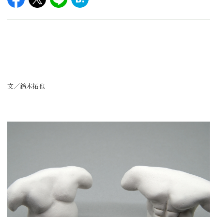
文／鈴木拓也