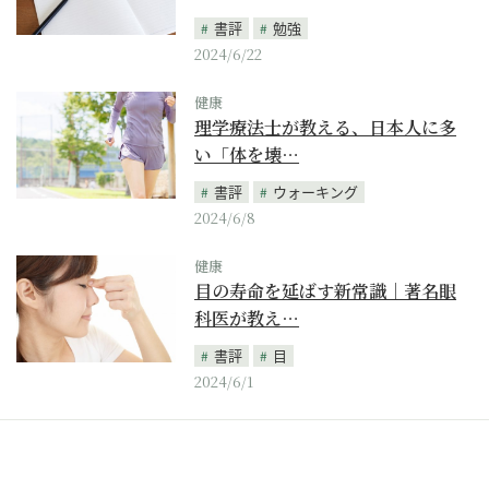
書評
勉強
2024/6/22
健康
理学療法士が教える、日本人に多
い「体を壊…
書評
ウォーキング
2024/6/8
健康
目の寿命を延ばす新常識｜著名眼
科医が教え…
書評
目
2024/6/1