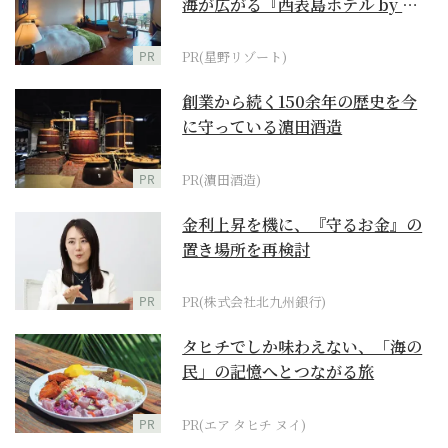
海が広がる『西表島ホテル by 星
野リゾート』
PR
PR(星野リゾート)
創業から続く150余年の歴史を今
に守っている濵田酒造
PR
PR(濵田酒造)
金利上昇を機に、『守るお金』の
置き場所を再検討
PR
PR(株式会社北九州銀行)
タヒチでしか味わえない、「海の
民」の記憶へとつながる旅
PR
PR(エア タヒチ ヌイ)