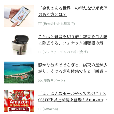
「金利のある世界」の新たな資産管理
のあり方とは？
PR(株式会社北九州銀行)
ことばと雑音を切り離し雑音を最大限
に除去する、フォナック補聴器の最上
位モデル
PR(ソノヴァ・ジャパン株式会社)
静かな波のせせらぎと、満天の星が広
がり、くつろぎを体感できる『西表島
ホテル by...
PR(星野リゾート)
「え、こんなセールやってたの？」8
0％OFF以上が続々登場！Amazonの
本気が...
PR(Amazon)