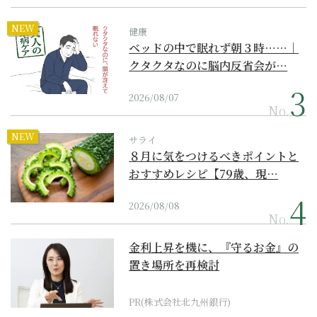
NEW
健康
ベッドの中で眠れず朝３時……｜
クタクタなのに脳内反省会が…
2026/08/07
No.
NEW
サライ
８月に気をつけるべきポイントと
おすすめレシピ【79歳、現…
2026/08/08
No.
金利上昇を機に、『守るお金』の
置き場所を再検討
PR(株式会社北九州銀行)