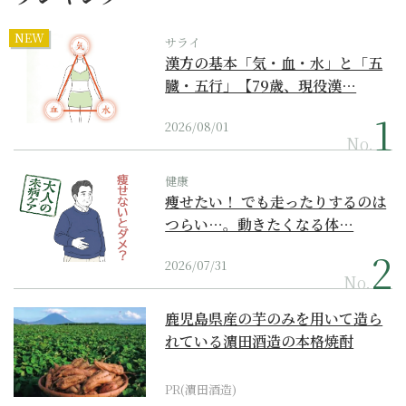
NEW
サライ
漢方の基本「気・血・水」と「五
臓・五行」【79歳、現役漢…
2026/08/01
No.
健康
痩せたい！ でも走ったりするのは
つらい…。動きたくなる体…
2026/07/31
No.
鹿児島県産の芋のみを用いて造ら
れている濵田酒造の本格焼酎
PR(濵田酒造)