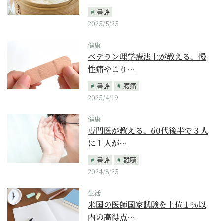
書評
2025/5/25
健康
ベテラン理学療法士が教える、慢
性痛やこり…
書評
腰痛
2025/4/19
健康
専門医が教える、60代後半で３人
に１人が…
書評
難聴
2024/8/25
生活
米国の医師国家試験を上位１%以
内の高得点…