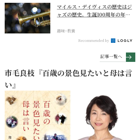
マイルス・デイヴィスの歴史はジ
ャズの歴史。生誕100周年の年に
再確認するべき多大...
趣味･教養
Recommended by
記事一覧へ
市毛良枝『百歳の景色見たいと母は言
い』