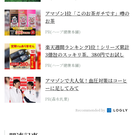
アマゾン1位「このお茶ガチです」噂の
お茶
PR(ハーブ健康本舗)
楽天週間ランキング1位！シリーズ累計
3億包のスッキリ茶。380円でお試し
PR(ハーブ健康本舗)
アマゾンで大人気！血圧対策はコーヒ
ーに足してみて
PR(森永乳業)
Recommended by