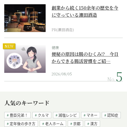
創業から続く150余年の歴史を今
に守っている濵田酒造
PR(濵田酒造)
NEW
健康
便秘の原因は腸のむくみ!? 今日
からできる腸活習慣をご紹…
2026/08/05
No.
人気のキーワード
豊臣兄弟！
クルマ
減塩レシピ
マネー
認知症
定年後の歩き方
老人ホーム
京都
漢方