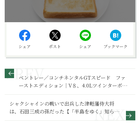
シェア
ポスト
シェア
ブックマーク
ベントレー／コンチネンタルGTスピード ファ
ーストエディション｜V８、4.0Lツインターボと
モーターの走りを楽しめる新型GT【石川真禧照
の名車を利く】
シャクシャインの戦いで出兵した津軽藩侍大将
は、石田三成の孫だった【「半島をゆく」知られ
ざる北海道の歴史 ２】