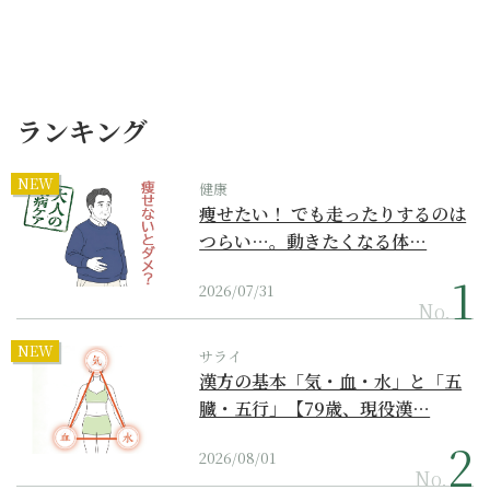
ランキング
NEW
健康
痩せたい！ でも走ったりするのは
つらい…。動きたくなる体…
2026/07/31
No.
NEW
サライ
漢方の基本「気・血・水」と「五
臓・五行」【79歳、現役漢…
2026/08/01
No.