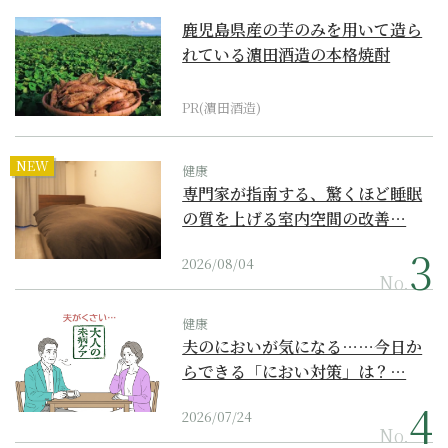
鹿児島県産の芋のみを用いて造ら
れている濵田酒造の本格焼酎
PR(濵田酒造)
NEW
健康
専門家が指南する、驚くほど睡眠
の質を上げる室内空間の改善…
2026/08/04
No.
健康
夫のにおいが気になる……今日か
らできる「におい対策」は？…
2026/07/24
No.