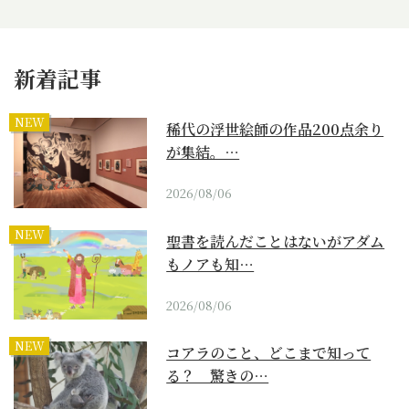
新着記事
NEW
稀代の浮世絵師の作品200点余り
が集結。…
2026/08/06
NEW
聖書を読んだことはないがアダム
もノアも知…
2026/08/06
NEW
コアラのこと、どこまで知って
る？ 驚きの…