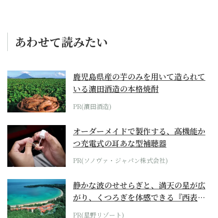
あわせて読みたい
鹿児島県産の芋のみを用いて造られて
いる濵田酒造の本格焼酎
PR(濵田酒造)
オーダーメイドで製作する、高機能か
つ充電式の耳あな型補聴器
PR(ソノヴァ・ジャパン株式会社)
静かな波のせせらぎと、満天の星が広
がり、くつろぎを体感できる『西表島
ホテル by...
PR(星野リゾート)