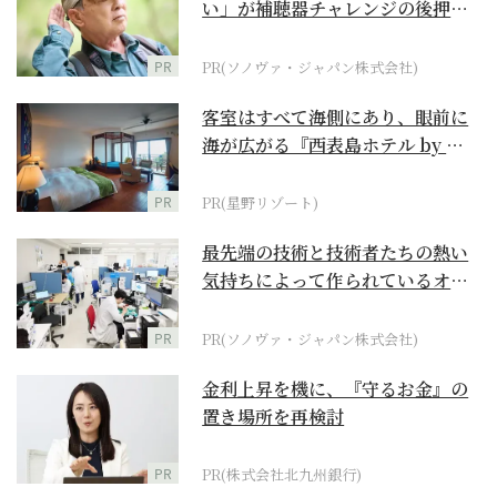
い」が補聴器チャレンジの後押し
に
PR
PR(ソノヴァ・ジャパン株式会社)
客室はすべて海側にあり、眼前に
海が広がる『西表島ホテル by 星
野リゾート』
PR
PR(星野リゾート)
最先端の技術と技術者たちの熱い
気持ちによって作られているオー
ダーメイド補聴器
PR
PR(ソノヴァ・ジャパン株式会社)
金利上昇を機に、『守るお金』の
置き場所を再検討
PR
PR(株式会社北九州銀行)