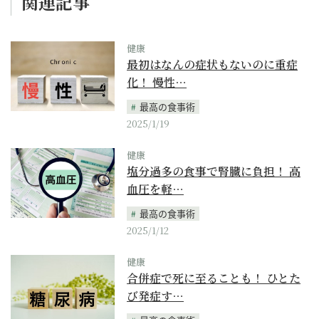
関連記事
健康
最初はなんの症状もないのに重症
化！ 慢性…
最高の食事術
2025/1/19
健康
塩分過多の食事で腎臓に負担！ 高
血圧を軽…
最高の食事術
2025/1/12
健康
合併症で死に至ることも！ ひとた
び発症す…