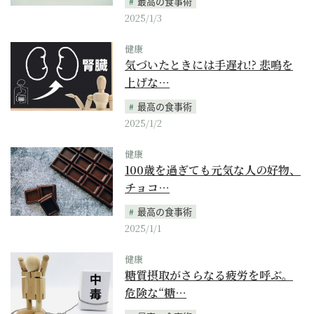
最高の食事術
2025/1/3
健康
気づいたときには手遅れ!? 悲鳴を
上げな…
最高の食事術
2025/1/2
健康
100歳を過ぎても元気な人の好物、
チョコ…
最高の食事術
2025/1/1
健康
糖質摂取がさらなる疲労を呼ぶ。
危険な“糖…