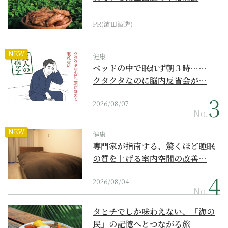
PR(濵田酒造)
NEW
健康
ベッドの中で眠れず朝３時……｜
クタクタなのに脳内反省会が…
2026/08/07
No.
NEW
健康
専門家が指南する、驚くほど睡眠
の質を上げる室内空間の改善…
2026/08/04
No.
タヒチでしか味わえない、「海の
民」の記憶へとつながる旅