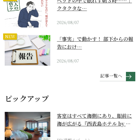
ベッドの中で眠れず朝３時……｜
クタクタな…
2026/08/07
NEW
「事実」で動かす！ 部下からの報
告におけ…
2026/08/07
記事一覧へ
ピックアップ
客室はすべて海側にあり、眼前に
海が広がる『西表島ホテル by 星
野リゾート』
PR