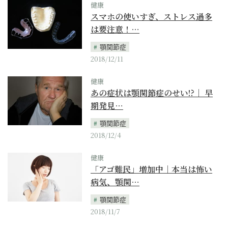
健康
スマホの使いすぎ、ストレス過多
は要注意！…
顎関節症
2018/12/11
健康
あの症状は顎関節症のせい!?｜ 早
期発見…
顎関節症
2018/12/4
健康
「アゴ難民」増加中｜本当は怖い
病気、顎関…
顎関節症
2018/11/7