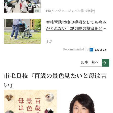
ダーメイド補聴器
PR
PR(ソノヴァ・ジャパン株式会社)
脊柱管狭窄症の手術をしても痛み
がとれない｜親の終の棲家をどう
選ぶ？【２】
生活
Recommended by
記事一覧へ
市毛良枝『百歳の景色見たいと母は言
い』