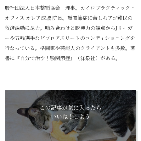
般社団法人日本整顎協会 理事。カイロプラクティック・
オフィス オレア成城 院長。顎関節症に苦しむアゴ難民の
救済活動に尽力。噛み合わせと瞬発力の観点からJリーガ
ーや五輪選手などプロアスリートのコンディショニングを
行なっている。格闘家や芸能人のクライアントも多数。著
書に『自分で治す！顎関節症』（洋泉社）がある。
この記事が気に入ったら
いいね！しよう