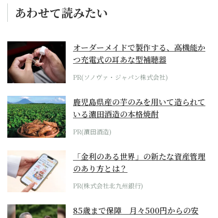
あわせて読みたい
オーダーメイドで製作する、高機能か
つ充電式の耳あな型補聴器
PR(ソノヴァ・ジャパン株式会社)
鹿児島県産の芋のみを用いて造られて
いる濵田酒造の本格焼酎
PR(濵田酒造)
「金利のある世界」の新たな資産管理
のあり方とは？
PR(株式会社北九州銀行)
85歳まで保障 月々500円からの安