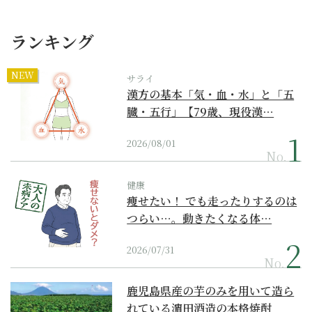
ランキング
NEW
サライ
漢方の基本「気・血・水」と「五
臓・五行」【79歳、現役漢…
2026/08/01
No.
健康
痩せたい！ でも走ったりするのは
つらい…。動きたくなる体…
2026/07/31
No.
鹿児島県産の芋のみを用いて造ら
れている濵田酒造の本格焼酎