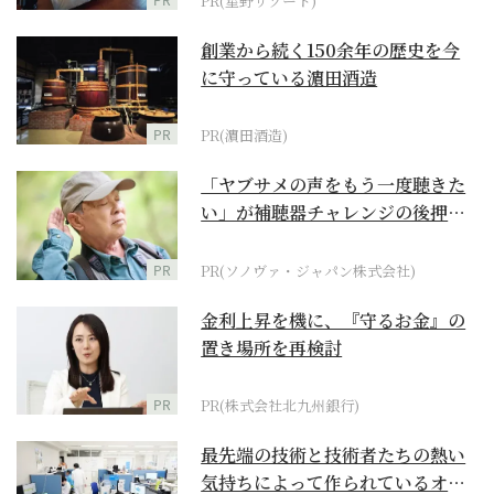
PR(星野リゾート)
創業から続く150余年の歴史を今
に守っている濵田酒造
PR
PR(濵田酒造)
「ヤブサメの声をもう一度聴きた
い」が補聴器チャレンジの後押し
に
PR
PR(ソノヴァ・ジャパン株式会社)
金利上昇を機に、『守るお金』の
置き場所を再検討
PR
PR(株式会社北九州銀行)
最先端の技術と技術者たちの熱い
気持ちによって作られているオー