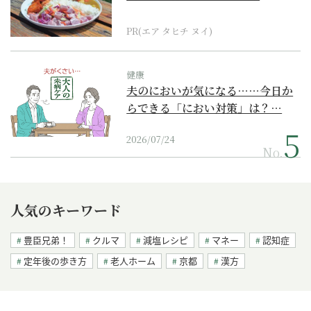
PR(エア タヒチ ヌイ)
健康
夫のにおいが気になる……今日か
らできる「におい対策」は？…
2026/07/24
No.
人気のキーワード
豊臣兄弟！
クルマ
減塩レシピ
マネー
認知症
定年後の歩き方
老人ホーム
京都
漢方