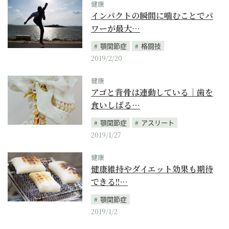
健康
インパクトの瞬間に噛むことでパ
ワーが最大…
顎関節症
格闘技
2019/2/20
健康
アゴと背骨は連動している｜歯を
食いしばる…
顎関節症
アスリート
2019/1/27
健康
健康維持やダイエット効果も期待
できる!!…
顎関節症
2019/1/2