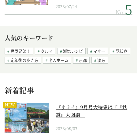
2026/07/24
No.
人気のキーワード
豊臣兄弟！
クルマ
減塩レシピ
マネー
認知症
定年後の歩き方
老人ホーム
京都
漢方
新着記事
NEW
『サライ』9月号大特集は「『鉄
道』大図鑑…
2026/08/07