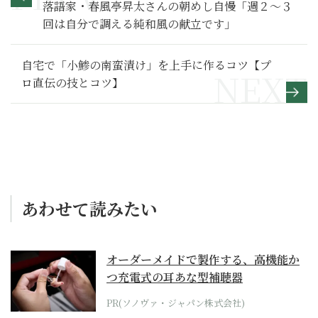
落語家・春風亭昇太さんの朝めし自慢「週２〜３
回は自分で調える純和風の献立です」
自宅で「小鯵の南蛮漬け」を上手に作るコツ【プ
ロ直伝の技とコツ】
あわせて読みたい
オーダーメイドで製作する、高機能か
つ充電式の耳あな型補聴器
PR(ソノヴァ・ジャパン株式会社)