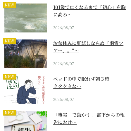
NEW
101歳で亡くなるまで「初心」を胸
に高み…
2026/08/07
NEW
お盆休みに肝試しならぬ「幽霊ツ
アー」。“…
2026/08/07
NEW
ベッドの中で眠れず朝３時……｜
クタクタな…
2026/08/07
NEW
「事実」で動かす！ 部下からの報
告におけ…