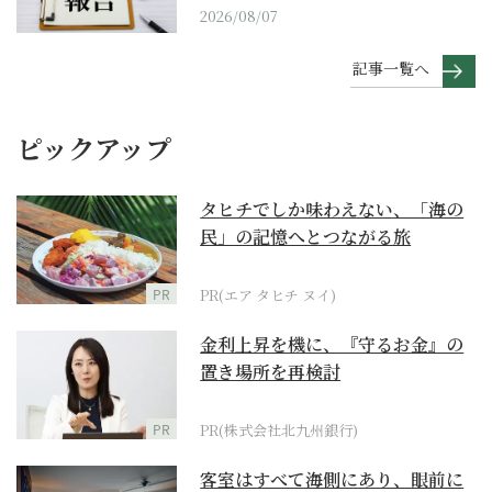
2026/08/07
記事一覧へ
ピックアップ
タヒチでしか味わえない、「海の
民」の記憶へとつながる旅
PR
PR(エア タヒチ ヌイ)
金利上昇を機に、『守るお金』の
置き場所を再検討
PR
PR(株式会社北九州銀行)
客室はすべて海側にあり、眼前に