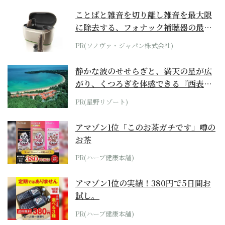
ことばと雑音を切り離し雑音を最大限
に除去する、フォナック補聴器の最上
位モデル
PR(ソノヴァ・ジャパン株式会社)
静かな波のせせらぎと、満天の星が広
がり、くつろぎを体感できる『西表島
ホテル by...
PR(星野リゾート)
アマゾン1位「このお茶ガチです」噂の
お茶
PR(ハーブ健康本舗)
アマゾン1位の実績！380円で5日間お
試し。
PR(ハーブ健康本舗)