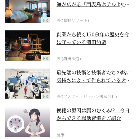
海が広がる『西表島ホテル by 星
野リゾート』
PR
PR(星野リゾート)
創業から続く150余年の歴史を今
に守っている濵田酒造
PR
PR(濵田酒造)
最先端の技術と技術者たちの熱い
気持ちによって作られているオー
ダーメイド補聴器
PR
PR(ソノヴァ・ジャパン株式会社)
便秘の原因は腸のむくみ!? 今日
からできる腸活習慣をご紹介
健康