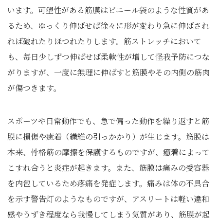
います。可塑性がある筋膜はビニール袋のような性質があ
るため、ゆっくり伸ばせば徐々に形が変わり急に伸ばされ
れば破れたりほつれたりします。筋ストレッチにおいて
も、毎日少しずつ伸ばせば柔軟性が増して怪我予防につな
がりますが、一度に無理に伸ばすと筋膜やその内側の筋肉
が傷つきます。
スポーツや日常動作でも、急で偏った動作を繰り返すと筋
膜に損傷や癒着（繊維の引っかかり）が生じます。筋膜は
本来、骨格筋の摩擦を保護するものですが、癒着によって
こすれ合うと炎症が起きます。また、筋膜は痛みの受容器
を内包しているため疼痛を発症します。痛みは体の不具合
を示す警告灯のようなものですが、アスリートは軽い違和
感やうずき程度なら我慢してしまう気質があり、筋膜が起