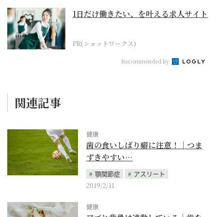
1日だけ働きたい、を叶える求人サイト
PR(ショットワークス)
Recommended by
関連記事
健康
歯の食いしばり癖に注意！｜つま
ずきやすい…
顎関節症
アスリート
2019/2/11
健康