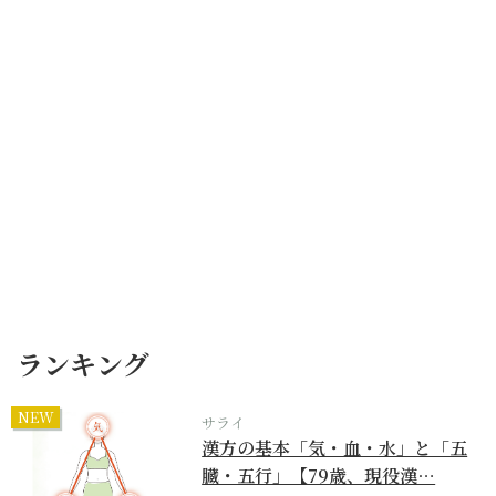
ランキング
NEW
サライ
漢方の基本「気・血・水」と「五
臓・五行」【79歳、現役漢…