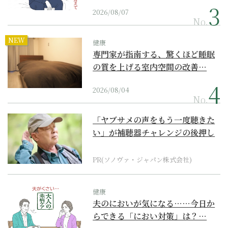
2026/08/07
No.
NEW
健康
専門家が指南する、驚くほど睡眠
の質を上げる室内空間の改善…
2026/08/04
No.
「ヤブサメの声をもう一度聴きた
い」が補聴器チャレンジの後押し
に
PR(ソノヴァ・ジャパン株式会社)
健康
夫のにおいが気になる……今日か
らできる「におい対策」は？…