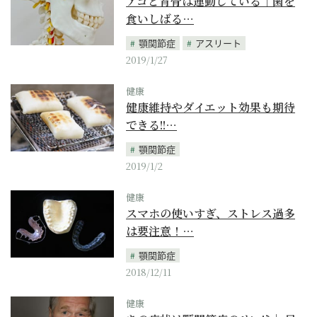
アゴと背骨は連動している｜歯を
食いしばる…
顎関節症
アスリート
2019/1/27
健康
健康維持やダイエット効果も期待
できる!!…
顎関節症
2019/1/2
健康
スマホの使いすぎ、ストレス過多
は要注意！…
顎関節症
2018/12/11
健康