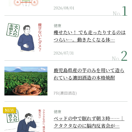
2026/08/01
No.
健康
痩せたい！ でも走ったりするのは
つらい…。動きたくなる体…
2026/07/31
No.
鹿児島県産の芋のみを用いて造ら
れている濵田酒造の本格焼酎
PR(濵田酒造)
NEW
健康
ベッドの中で眠れず朝３時……｜
クタクタなのに脳内反省会が…