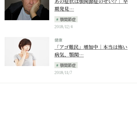
あの症状は顎関節症のせい!?｜ 早
期発見…
顎関節症
2018/12/4
健康
「アゴ難民」増加中｜本当は怖い
病気、顎関…
顎関節症
2018/11/7