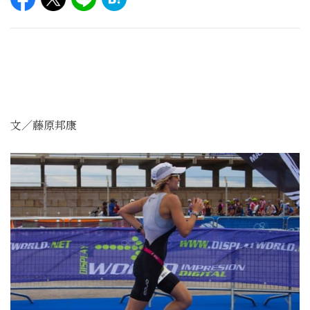
文／藤原邦康