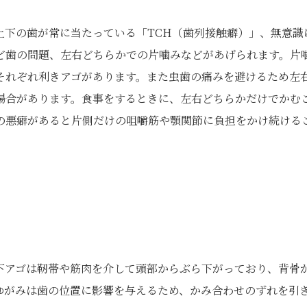
上下の歯が常に当たっている「TCH（歯列接触癖）」、無意識
ど歯の問題、左右どちらかでの片噛みなどがあげられます。片
それぞれ利きアゴがあります。また虫歯の痛みを避けるため左
場合があります。食事をするときに、左右どちらかだけでかむ
の悪癖があると片側だけの咀嚼筋や顎関節に負担をかけ続ける
】
下アゴは靭帯や筋肉を介して頭部からぶら下がっており、背骨
ゆがみは歯の位置に影響を与えるため、かみ合わせのずれを引