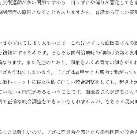
も反復運動が多い関節ですから、日々ずれや偏りが悪化してき
顎関節症の原因となることもありますから、普段から正しい姿
わせがずれてしまう人もいます。これは必ずしも歯医者さんの
を複雑にするためです。そもそも歯科治療時の仰向け姿勢と食
異なります。また先述のとおり、頸椎をふくめ背骨の傾きがあ
アゴもずれてしまいます。（アゴは肩甲骨とも筋肉で繋がって
え歯科ユニットに寝た状態で正しい咬合調整をしても、起き上
ていない可能性があるということです。歯医者さんが患者さん
的で正確な咬合調整をできるかもしれませんが、もちろん現実
ることは難しいので、アゴに不具合を感じたら歯科医院で咬合