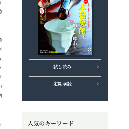
ま
勢
腕
事
れ
試し読み
い
が
定期購読
の
的
人気のキーワード
を