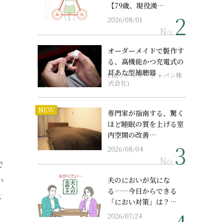
【79歳、現役漢…
2026/08/01
No.
オーダーメイドで製作す
る、高機能かつ充電式の
耳あな型補聴器
PR(ソノヴァ・ジャパン株
式会社)
NEW
専門家が指南する、驚く
ほど睡眠の質を上げる室
内空間の改善…
2026/08/04
No.
で
い
夫のにおいが気にな
る……今日からできる
こ
「におい対策」は？…
2026/07/24