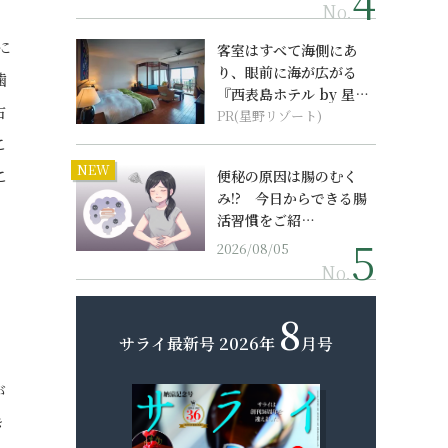
No.
に
客室はすべて海側にあ
り、眼前に海が広がる
噛
『西表島ホテル by 星野
右
リゾート』
PR(星野リゾート)
こ
NEW
こ
便秘の原因は腸のむく
み!? 今日からできる腸
活習慣をご紹…
2026/08/05
No.
8
サライ最新号
2026年
月号
が
き