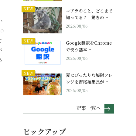
NEW
コアラのこと、どこまで
知ってる？ 驚きの…
い
2026/08/06
心
て
NEW
Google翻訳をChrome
で使う基本…
が
2026/08/06
あ
NEW
夏にぴったりな焼酎アレ
ンジを吉尾編集長が…
2026/08/05
記事一覧へ
ピックアップ