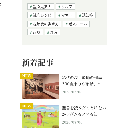
会
豊臣兄弟！
クルマ
減塩レシピ
マネー
認知症
定年後の歩き方
老人ホーム
京都
漢方
新着記事
NEW
稀代の浮世絵師の作品
200点余りが集結。…
2026/08/06
NEW
聖書を読んだことはない
がアダムもノアも知…
2026/08/06