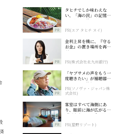
タヒチでしか味わえな
い、「海の民」の記憶へ
とつながる旅
PR
PR(エア タヒチ ヌイ)
金利上昇を機に、『守る
お金』の置き場所を再検
討
PR
PR(株式会社北九州銀行)
「ヤブサメの声をもう一
度聴きたい」が補聴器チ
合
ャレンジの後押しに
PR(ソノヴァ・ジャパン株
PR
式会社)
客室はすべて海側にあ
り、眼前に海が広がる
『西表島ホテル by 星野
リゾート』
般
PR
PR(星野リゾート)
済