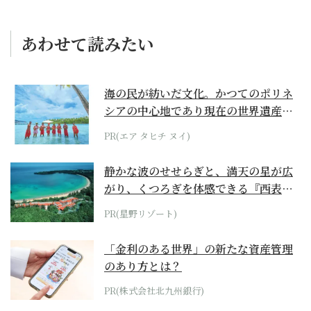
あわせて読みたい
海の民が紡いだ文化。かつてのポリネ
シアの中心地であり現在の世界遺産か
らみえてくる...
PR(エア タヒチ ヌイ)
静かな波のせせらぎと、満天の星が広
がり、くつろぎを体感できる『西表島
ホテル by...
PR(星野リゾート)
「金利のある世界」の新たな資産管理
のあり方とは？
PR(株式会社北九州銀行)