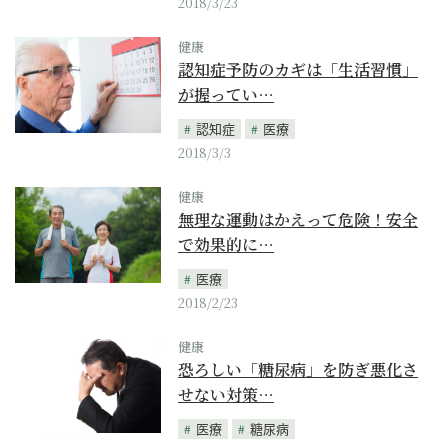
2018/3/23
健康
認知症予防のカギは「生活習慣」
が握ってい…
認知症
医療
2018/3/3
健康
無理な運動はかえって危険！安全
で効果的に…
医療
2018/2/23
健康
恐ろしい「糖尿病」を防ぎ悪化さ
せない対策…
医療
糖尿病