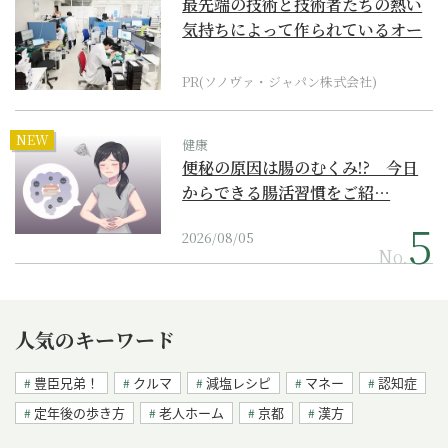
最先端の技術と技術者たちの熱い
気持ちによって作られているオー
ダーメイド補聴器
PR(ソノヴァ・ジャパン株式会社)
NEW
健康
便秘の原因は腸のむくみ!? 今日
からできる腸活習慣をご紹…
2026/08/05
No.
人気のキーワード
豊臣兄弟！
クルマ
減塩レシピ
マネー
認知症
定年後の歩き方
老人ホーム
京都
漢方