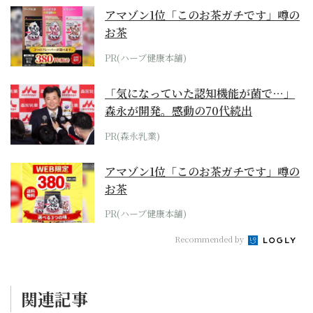
アマゾン1位「このお茶ガチです」噂の
お茶
PR(ハーブ健康本舗)
「気になっていた認知機能が菌で…」
森永が開発。感動の70代続出
PR(森永乳業)
アマゾン1位「このお茶ガチです」噂の
お茶
PR(ハーブ健康本舗)
Recommended by
関連記事