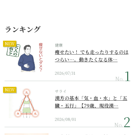
ランキング
NEW
健康
痩せたい！ でも走ったりするのは
つらい…。動きたくなる体…
2026/07/31
No.
NEW
サライ
漢方の基本「気・血・水」と「五
臓・五行」【79歳、現役漢…
2026/08/01
No.