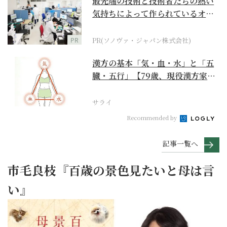
最先端の技術と技術者たちの熱い
気持ちによって作られているオー
ダーメイド補聴器
PR
PR(ソノヴァ・ジャパン株式会社)
漢方の基本「気・血・水」と「五
臓・五行」【79歳、現役漢方家の
季節の養生12か月...
サライ
Recommended by
記事一覧へ
市毛良枝『百歳の景色見たいと母は言
い』