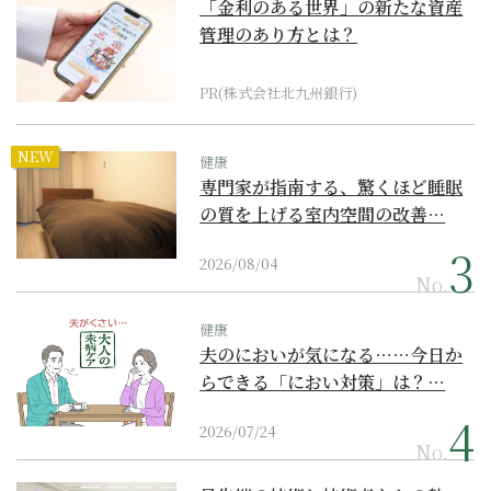
「金利のある世界」の新たな資産
管理のあり方とは？
PR(株式会社北九州銀行)
NEW
健康
専門家が指南する、驚くほど睡眠
の質を上げる室内空間の改善…
2026/08/04
No.
健康
夫のにおいが気になる……今日か
らできる「におい対策」は？…
2026/07/24
No.