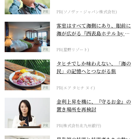
に
PR
PR(ソノヴァ・ジャパン株式会社)
客室はすべて海側にあり、眼前に
海が広がる『西表島ホテル by 星
野リゾート』
PR
PR(星野リゾート)
タヒチでしか味わえない、「海の
民」の記憶へとつながる旅
PR
PR(エア タヒチ ヌイ)
金利上昇を機に、『守るお金』の
置き場所を再検討
PR
PR(株式会社北九州銀行)