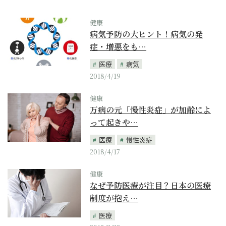
健康
病気予防の大ヒント！病気の発
症・増悪をも…
医療
病気
2018/4/19
健康
万病の元「慢性炎症」が加齢によ
って起きや…
医療
慢性炎症
2018/4/17
健康
なぜ予防医療が注目？日本の医療
制度が抱え…
医療