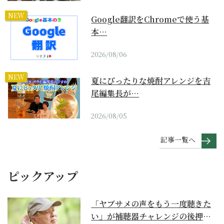
NEW
Google翻訳をChromeで使う基
本…
2026/08/06
NEW
夏にぴったりな焼酎アレンジを吉
尾編集長が…
2026/08/05
記事一覧へ
ピックアップ
「ヤブサメの声をもう一度聴きた
い」が補聴器チャレンジの後押し