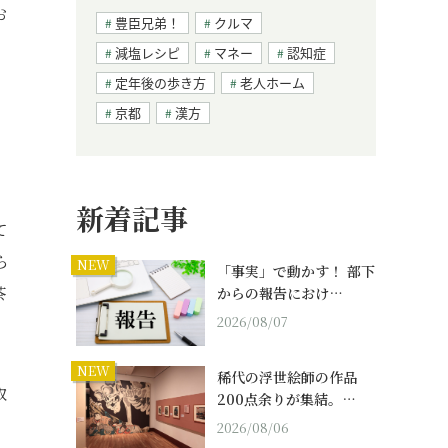
お
豊臣兄弟！
クルマ
減塩レシピ
マネー
認知症
定年後の歩き方
老人ホーム
京都
漢方
新着記事
て
ら
NEW
「事実」で動かす！ 部下
茶
からの報告におけ…
2026/08/07
NEW
稀代の浮世絵師の作品
取
200点余りが集結。…
2026/08/06