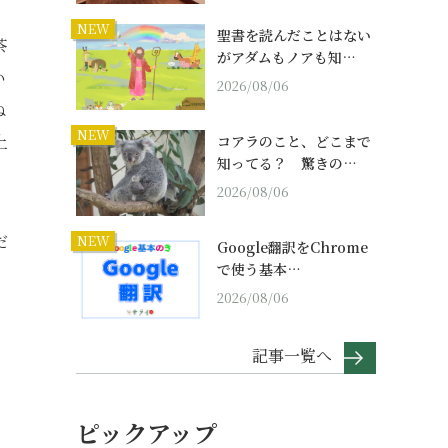
NEW
聖書を読んだことはない
茶
がアダムもノアも知…
い
2026/08/06
ね
NEW
上
コアラのこと、どこまで
知ってる？ 驚きの…
2026/08/06
だ
NEW
Google翻訳をChrome
で使う基本…
2026/08/06
記事一覧へ
ピックアップ