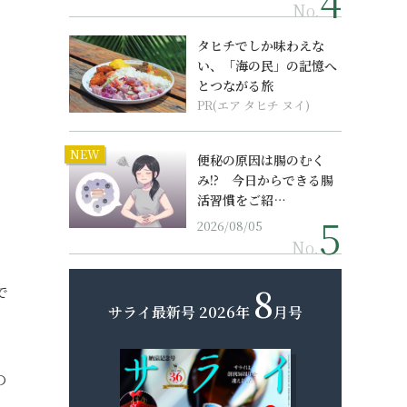
No.
タヒチでしか味わえな
い、「海の民」の記憶へ
とつながる旅
PR(エア タヒチ ヌイ)
NEW
便秘の原因は腸のむく
み!? 今日からできる腸
活習慣をご紹…
2026/08/05
No.
8
で
サライ最新号
2026年
月号
の