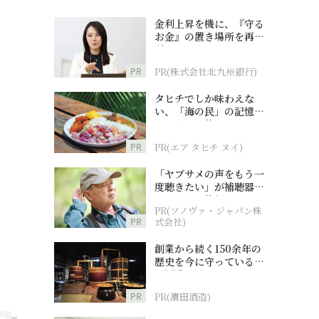
金利上昇を機に、『守る
お金』の置き場所を再検
討
PR
PR(株式会社北九州銀行)
タヒチでしか味わえな
い、「海の民」の記憶へ
とつながる旅
PR
PR(エア タヒチ ヌイ)
「ヤブサメの声をもう一
度聴きたい」が補聴器チ
ャレンジの後押しに
PR(ソノヴァ・ジャパン株
PR
式会社)
創業から続く150余年の
歴史を今に守っている濵
田酒造
PR
PR(濵田酒造)