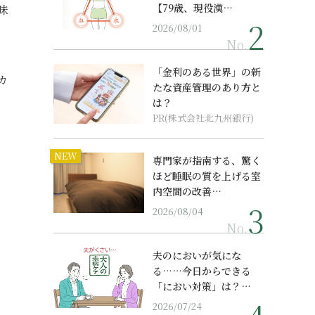
【79歳、現役漢…
味
2026/08/01
No.
「金利のある世界」の新
カ
たな資産管理のあり方と
は？
PR(株式会社北九州銀行)
NEW
専門家が指南する、驚く
ほど睡眠の質を上げる室
内空間の改善…
2026/08/04
No.
夫のにおいが気にな
る……今日からできる
「におい対策」は？…
2026/07/24