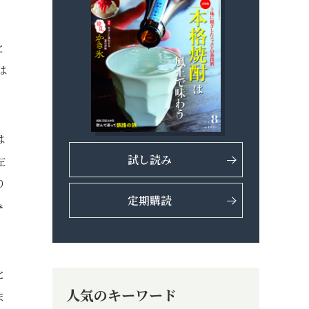
と
は
は
試し読み
左
り
定期購読
み
と
人気のキーワード
ま