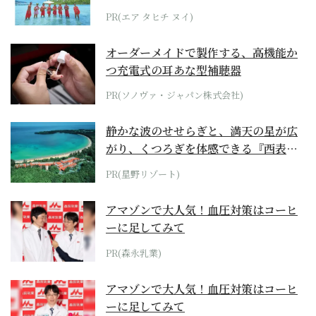
らみえてくる...
PR(エア タヒチ ヌイ)
オーダーメイドで製作する、高機能か
つ充電式の耳あな型補聴器
PR(ソノヴァ・ジャパン株式会社)
静かな波のせせらぎと、満天の星が広
がり、くつろぎを体感できる『西表島
ホテル by...
PR(星野リゾート)
アマゾンで大人気！血圧対策はコーヒ
ーに足してみて
PR(森永乳業)
アマゾンで大人気！血圧対策はコーヒ
ーに足してみて