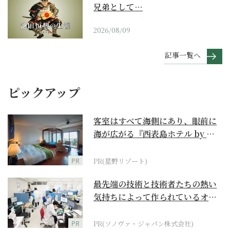
兄弟として…
2026/08/09
記事一覧へ
ピックアップ
客室はすべて海側にあり、眼前に
海が広がる『西表島ホテル by 星
野リゾート』
PR
PR(星野リゾート)
最先端の技術と技術者たちの熱い
気持ちによって作られているオー
ダーメイド補聴器
PR
PR(ソノヴァ・ジャパン株式会社)