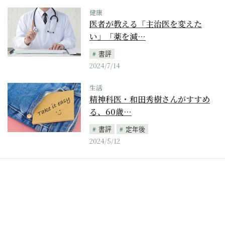
健康
医者が教える「主治医を変えた
い」「薬を減…
書評
2024/7/14
生活
精神科医・和田秀樹さんがすすめ
る、60歳…
書評
定年後
2024/5/12