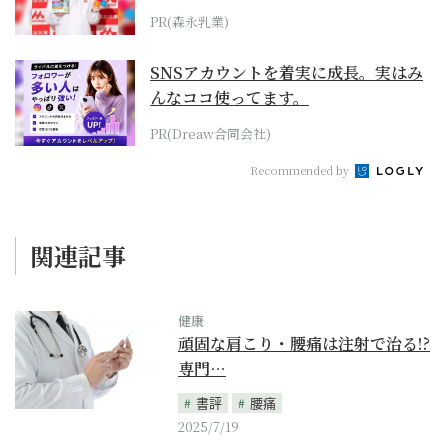
PR(森永乳業)
SNSアカウントを着実に成長。実はみ
んなココ使ってます。
PR(Dreaw合同会社)
Recommended by
関連記事
健康
頑固な肩こり・腰痛は注射で治る!?
専門…
書評
腰痛
2025/7/19