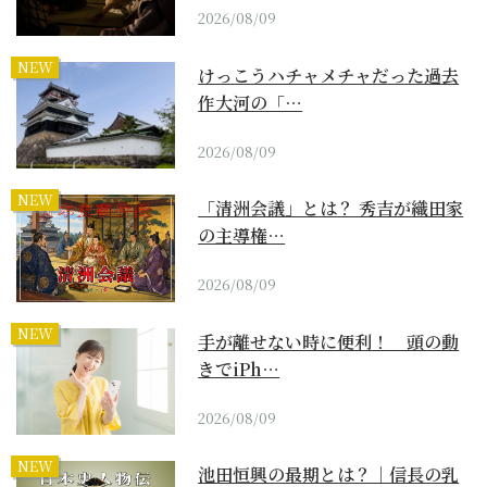
2026/08/09
NEW
けっこうハチャメチャだった過去
作大河の「…
2026/08/09
NEW
「清洲会議」とは？ 秀吉が織田家
の主導権…
2026/08/09
NEW
手が離せない時に便利！ 頭の動
きでiPh…
2026/08/09
NEW
池田恒興の最期とは？｜信長の乳