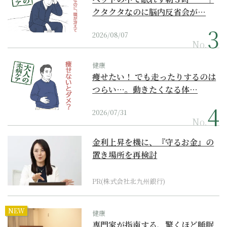
クタクタなのに脳内反省会が…
2026/08/07
No.
健康
痩せたい！ でも走ったりするのは
つらい…。動きたくなる体…
2026/07/31
No.
金利上昇を機に、『守るお金』の
置き場所を再検討
PR(株式会社北九州銀行)
NEW
健康
専門家が指南する、驚くほど睡眠