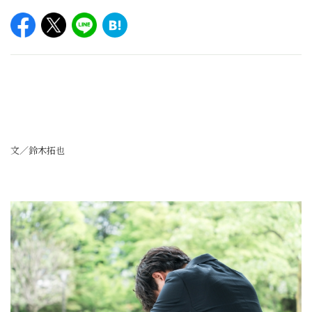
文／鈴木拓也