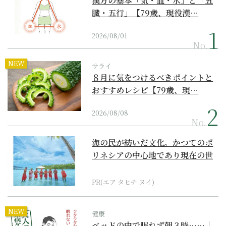
漢方の基本「気・血・水」と「五
臓・五行」【79歳、現役漢…
2026/08/01
No.
NEW
サライ
８月に気をつけるべきポイントと
おすすめレシピ【79歳、現…
2026/08/08
No.
海の民が紡いだ文化。かつてのポ
リネシアの中心地であり現在の世
界遺産からみえてくる...
PR(エア タヒチ ヌイ)
NEW
健康
ベッドの中で眠れず朝３時……｜