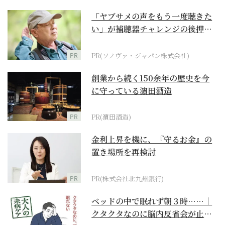
「ヤブサメの声をもう一度聴きた
い」が補聴器チャレンジの後押し
に
PR
PR(ソノヴァ・ジャパン株式会社)
創業から続く150余年の歴史を今
に守っている濵田酒造
PR
PR(濵田酒造)
金利上昇を機に、『守るお金』の
置き場所を再検討
PR
PR(株式会社北九州銀行)
ベッドの中で眠れず朝３時……｜
クタクタなのに脳内反省会が止ま