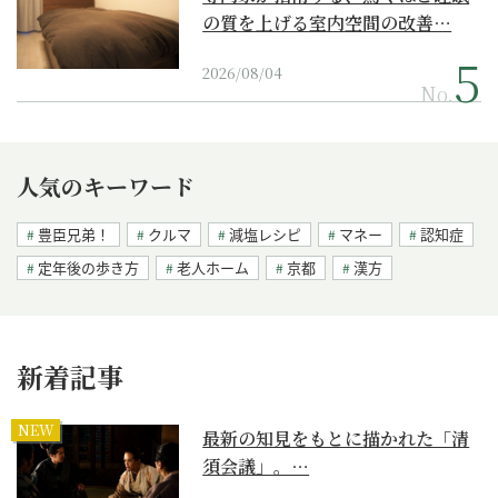
の質を上げる室内空間の改善…
2026/08/04
No.
人気のキーワード
豊臣兄弟！
クルマ
減塩レシピ
マネー
認知症
定年後の歩き方
老人ホーム
京都
漢方
新着記事
NEW
最新の知見をもとに描かれた「清
須会議」。…