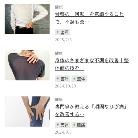
健康
骨盤の「回転」を意識すること
で、不調も改…
書評
2025/7/5
健康
身体のさまざまな不調を改善｜整
体師の技を…
書評
整体
2024/10/20
健康
専門家が教える「頑固なひざ痛」
を改善する…
書評
膝痛
2024/9/7