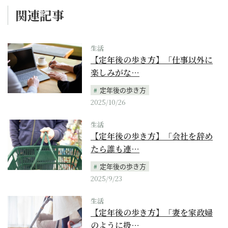
関連記事
生活
【定年後の歩き方】「仕事以外に
楽しみがな…
定年後の歩き方
2025/10/26
生活
【定年後の歩き方】「会社を辞め
たら誰も連…
定年後の歩き方
2025/9/23
生活
【定年後の歩き方】「妻を家政婦
のように扱…