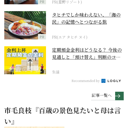
PR
PR(星野リゾート)
タヒチでしか味わえない、「海の
民」の記憶へとつながる旅
PR
PR(エア タヒチ ヌイ)
定期預金金利はどうなる？ 今後の
見通しと「預け替え」判断のコツ
【お金の学校】
生活
Recommended by
記事一覧へ
市毛良枝『百歳の景色見たいと母は言
い』