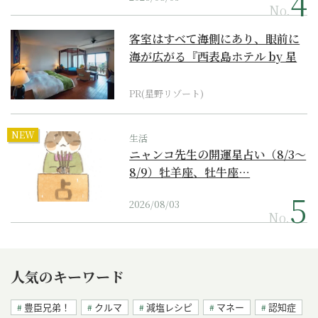
No.
客室はすべて海側にあり、眼前に
海が広がる『西表島ホテル by 星
野リゾート』
PR(星野リゾート)
NEW
生活
ニャンコ先生の開運星占い（8/3～
8/9）牡羊座、牡牛座…
2026/08/03
No.
人気のキーワード
豊臣兄弟！
クルマ
減塩レシピ
マネー
認知症