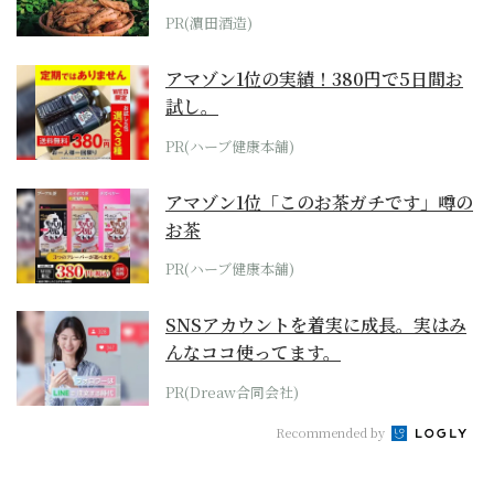
PR(濵田酒造)
アマゾン1位の実績！380円で5日間お
試し。
PR(ハーブ健康本舗)
アマゾン1位「このお茶ガチです」噂の
お茶
PR(ハーブ健康本舗)
SNSアカウントを着実に成長。実はみ
んなココ使ってます。
PR(Dreaw合同会社)
Recommended by