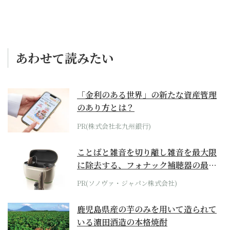
あわせて読みたい
「金利のある世界」の新たな資産管理
のあり方とは？
PR(株式会社北九州銀行)
ことばと雑音を切り離し雑音を最大限
に除去する、フォナック補聴器の最上
位モデル
PR(ソノヴァ・ジャパン株式会社)
鹿児島県産の芋のみを用いて造られて
いる濵田酒造の本格焼酎