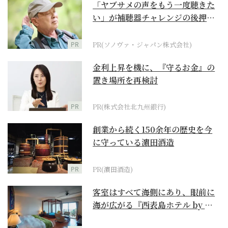
「ヤブサメの声をもう一度聴きた
い」が補聴器チャレンジの後押し
に
PR
PR(ソノヴァ・ジャパン株式会社)
金利上昇を機に、『守るお金』の
置き場所を再検討
PR
PR(株式会社北九州銀行)
創業から続く150余年の歴史を今
に守っている濵田酒造
PR
PR(濵田酒造)
客室はすべて海側にあり、眼前に
海が広がる『西表島ホテル by 星
野リゾート』