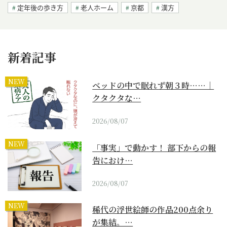
定年後の歩き方
老人ホーム
京都
漢方
新着記事
NEW
ベッドの中で眠れず朝３時……｜
クタクタな…
2026/08/07
NEW
「事実」で動かす！ 部下からの報
告におけ…
2026/08/07
NEW
稀代の浮世絵師の作品200点余り
が集結。…