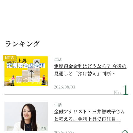
ランキング
NEW
生活
定期預金金利はどうなる？ 今後の
見通しと「預け替え」判断…
2026/08/03
No.
生活
金融アナリスト・三井智映子さん
と考える、金利上昇で再注目…
PR
2026/07/28