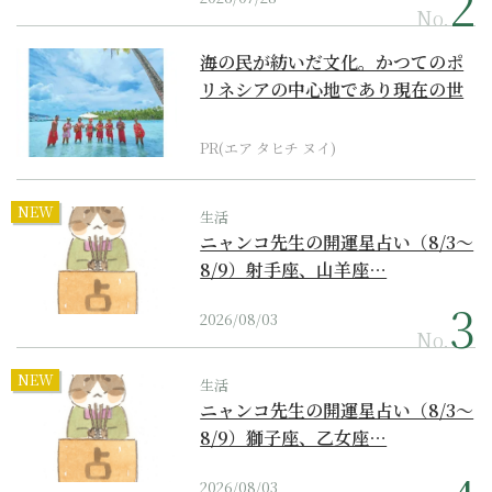
No.
海の民が紡いだ文化。かつてのポ
リネシアの中心地であり現在の世
界遺産からみえてくる...
PR(エア タヒチ ヌイ)
NEW
生活
ニャンコ先生の開運星占い（8/3～
8/9）射手座、山羊座…
2026/08/03
No.
NEW
生活
ニャンコ先生の開運星占い（8/3～
8/9）獅子座、乙女座…
2026/08/03