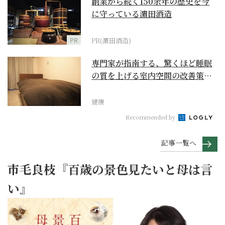
創業から続く150余年の歴史を今
に守っている濵田酒造
PR
PR(濵田酒造)
専門家が指南する、驚くほど睡眠
の質を上げる室内空間の改善策と
は
健康
Recommended by
記事一覧へ
市毛良枝『百歳の景色見たいと母は言
い』