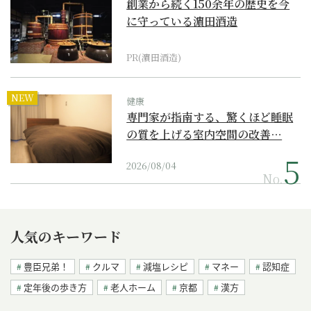
創業から続く150余年の歴史を今
に守っている濵田酒造
PR(濵田酒造)
NEW
健康
専門家が指南する、驚くほど睡眠
の質を上げる室内空間の改善…
2026/08/04
No.
人気のキーワード
豊臣兄弟！
クルマ
減塩レシピ
マネー
認知症
定年後の歩き方
老人ホーム
京都
漢方