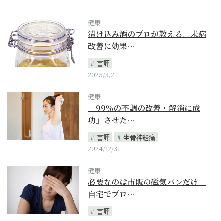
健康
漬け込み酒のプロが教える、未病
改善に効果…
書評
2025/3/2
健康
「99%の不調の改善・解消に成
功」させた…
書評
坐骨神経痛
2024/12/31
健康
必要なのは市販の磁気バンだけ。
自宅でプロ…
書評