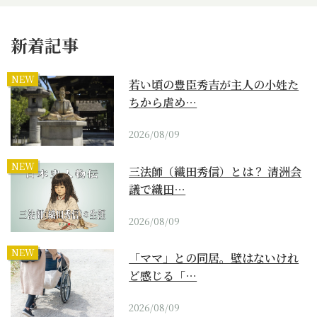
新着記事
NEW
若い頃の豊臣秀吉が主人の小姓た
ちから虐め…
2026/08/09
NEW
三法師（織田秀信）とは？ 清洲会
議で織田…
2026/08/09
NEW
「ママ」との同居。壁はないけれ
ど感じる「…
2026/08/09