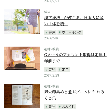
2024/7/21
健康
理学療法士が教える、日本人に多
い「体を壊…
書評
ウォーキング
2024/6/8
趣味･教養
Gメールのアカウント取得は定年１
年前まで…
書評
定年
2019/2/28
趣味･教養
御朱印集めと並ぶブームに!?“おみ
くじ集…
書評
おみくじ