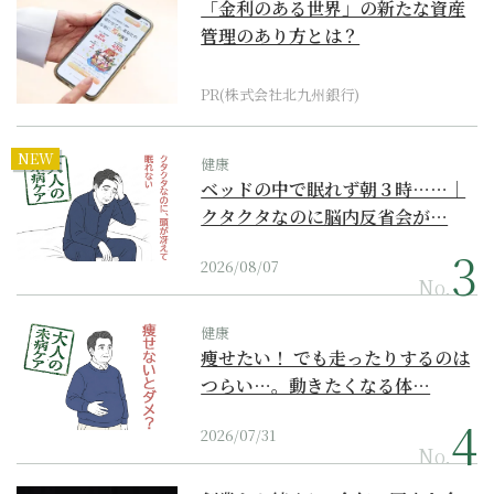
「金利のある世界」の新たな資産
管理のあり方とは？
PR(株式会社北九州銀行)
NEW
健康
ベッドの中で眠れず朝３時……｜
クタクタなのに脳内反省会が…
2026/08/07
No.
健康
痩せたい！ でも走ったりするのは
つらい…。動きたくなる体…
2026/07/31
No.