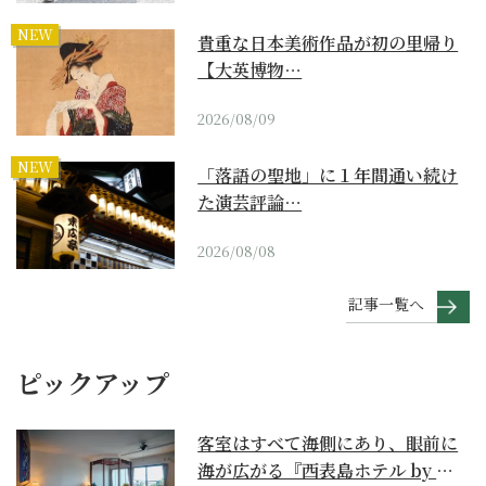
NEW
貴重な日本美術作品が初の里帰り
【大英博物…
2026/08/09
NEW
「落語の聖地」に１年間通い続け
た演芸評論…
2026/08/08
記事一覧へ
ピックアップ
客室はすべて海側にあり、眼前に
海が広がる『西表島ホテル by 星