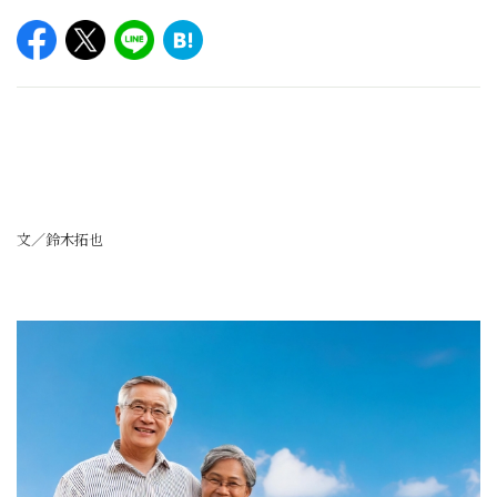
文／鈴木拓也