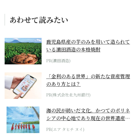
あわせて読みたい
鹿児島県産の芋のみを用いて造られて
いる濵田酒造の本格焼酎
PR(濵田酒造)
「金利のある世界」の新たな資産管理
のあり方とは？
PR(株式会社北九州銀行)
海の民が紡いだ文化。かつてのポリネ
シアの中心地であり現在の世界遺産か
らみえてくる...
PR(エア タヒチ ヌイ)