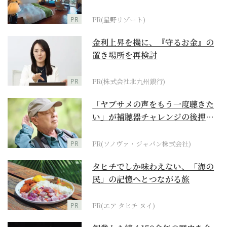
野リゾート』
PR
PR(星野リゾート)
金利上昇を機に、『守るお金』の
置き場所を再検討
PR
PR(株式会社北九州銀行)
「ヤブサメの声をもう一度聴きた
い」が補聴器チャレンジの後押し
に
PR
PR(ソノヴァ・ジャパン株式会社)
タヒチでしか味わえない、「海の
民」の記憶へとつながる旅
PR
PR(エア タヒチ ヌイ)