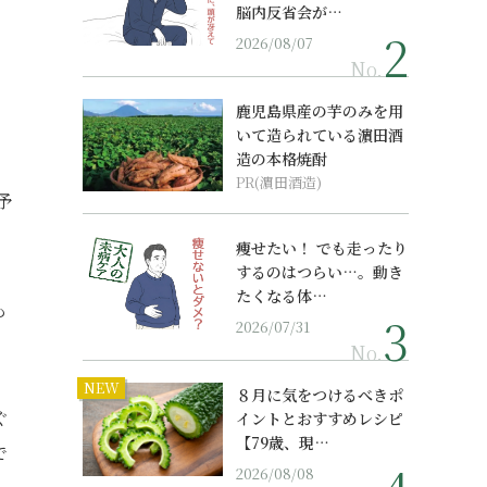
脳内反省会が…
2026/08/07
No.
鹿児島県産の芋のみを用
いて造られている濵田酒
造の本格焼酎
PR(濵田酒造)
予
痩せたい！ でも走ったり
するのはつらい…。動き
たくなる体…
も
2026/07/31
No.
NEW
８月に気をつけるべきポ
ぐ
イントとおすすめレシピ
【79歳、現…
で
2026/08/08