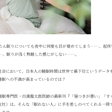
たん眠りについても夜中に何度も目が覚めてしまう……、起床
…、眠りが浅く熟睡した感じがしない……。
社会において、日本人の睡眠時間は世界で最下位というデータ
睡眠への不満が高まっているのでは？
睡眠専門医・白濱龍太郎医師の最新刊『「寝つきが悪い」「す
の友社）は、そんな「眠れない人」に手を差しのべてくれる一冊