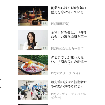
創業から続く150余年の
歴史を今に守っている濵
田酒造
PR
PR(濵田酒造)
金利上昇を機に、『守る
を
お金』の置き場所を再検
討
PR
PR(株式会社北九州銀行)
タヒチでしか味わえな
い、「海の民」の記憶へ
とつながる旅
PR
PR(エア タヒチ ヌイ)
つ
最先端の技術と技術者た
ら
ちの熱い気持ちによって
作られているオーダーメ
PR(ソノヴァ・ジャパン株
イド補聴器
PR
式会社)