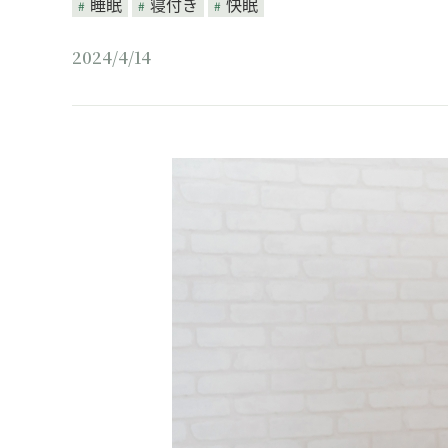
睡眠
寝付き
快眠
2024/4/14