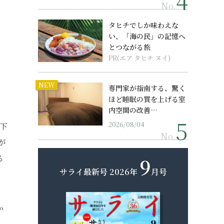
No.
タヒチでしか味わえな
い、「海の民」の記憶へ
とつながる旅
PR(エア タヒチ ヌイ)
NEW
専門家が指南する、驚く
ほど睡眠の質を上げる室
内空間の改善…
2026/08/04
下
No.
が
る
9
サライ最新号
2026年
月号
か