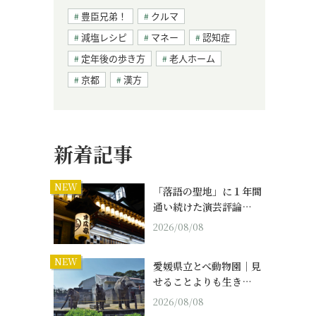
豊臣兄弟！
クルマ
減塩レシピ
マネー
認知症
定年後の歩き方
老人ホーム
京都
漢方
新着記事
NEW
「落語の聖地」に１年間
通い続けた演芸評論…
2026/08/08
NEW
愛媛県立とべ動物園｜見
せることよりも生き…
2026/08/08