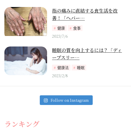
指の痛みに直結する食生活を改
善！「へバー…
健康
食事
2023/7/6
睡眠の質を向上するには？「ディ
ープスリー…
健康法
睡眠
2023/2/8
Follow on Instagram
ランキング