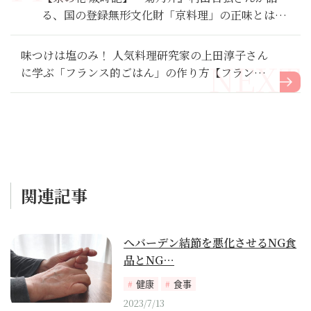
る、国の登録無形文化財「京料理」の正味とは？
｜文月の檜扇と苦心の生うに豆腐
味つけは塩のみ！ 人気料理研究家の上田淳子さん
に学ぶ「フランス的ごはん」の作り方【フランス
の台所から学ぶ 大人のミニマルレシピ】
関連記事
へバーデン結節を悪化させるNG食
品とNG…
健康
食事
2023/7/13