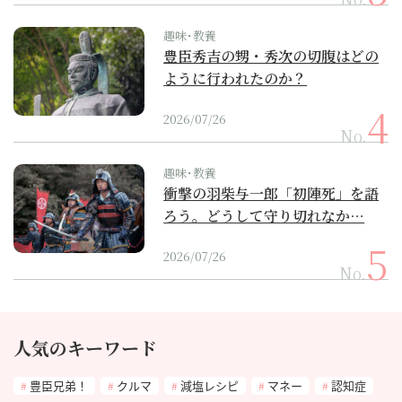
趣味･教養
豊臣秀吉の甥・秀次の切腹はどの
ように行われたのか？
2026/07/26
No.
趣味･教養
衝撃の羽柴与一郎「初陣死」を語
ろう。どうして守り切れなか…
2026/07/26
No.
人気のキーワード
豊臣兄弟！
クルマ
減塩レシピ
マネー
認知症