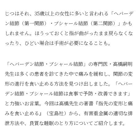
じつはそれ、35歳以上の女性に多いと言われる「へバーデ
ン結節（第一関節）・ブシャール結節（第二関節）」かも
しれません。ほうっておくと指が曲がったまま戻らなくな
ったり、ひどい場合は手術が必要になることも。
「ヘバーデン結節・ブシャール結節」の専門医・高橋嗣明
先生は多くの患者を診てきた中で痛みを緩和し、関節の変
形の進行を食い止める方法を見つけ出しました。「へバー
デン結節・ブシャール結節は食事で予防・改善できます」
と力強いお言葉。今回は高橋先生の著書『指先の変形と痛
みを食い止める』（宝島社）から、有害重金属の適切な排
泄方法や、良質な睡眠のとり方についてご紹介します。