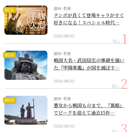
趣味･教養
NEW
テンポが良くて登場キャラがすぐ
好きになる！スペシャル時代…
2026/08/02
No.
趣味･教養
NEW
戦国大名・武田信玄の事績を描い
た『甲陽軍鑑』が国を滅ぼす…
2026/08/02
No.
趣味･教養
NEW
悪女から戦国ものまで。『篤姫』
でピークを迎えて過去15作…
2026/08/02
No.