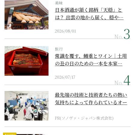
美味
日本酒通が頷く銘柄「天穏」と
は？ 出雲の地から届く、穏や…
2026/08/01
No.
旅行
常識を覆す、鰻重とワイン｜土用
の丑の日のための一本を本家…
2026/07/17
No.
最先端の技術と技術者たちの熱い
気持ちによって作られているオー
ダーメイド補聴器
PR(ソノヴァ・ジャパン株式会社)