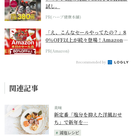
試し。
PR(ハーブ健康本舗)
「え、こんなセールやってたの？」8
0％OFF以上が続々登場！Amazonの
本気が...
PR(Amazon)
Recommended by
関連記事
美味
新定番「塩分を抑えた洋風おせ
ち」で新年を…
減塩レシピ