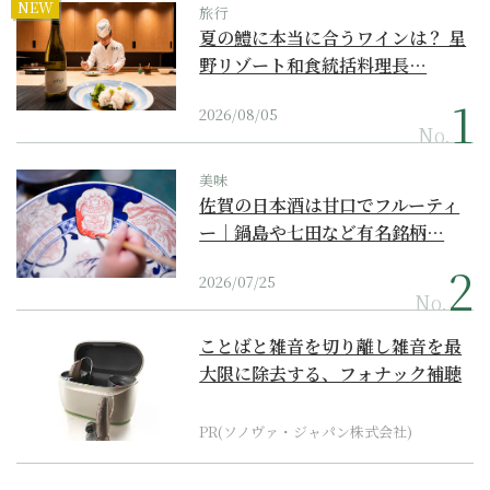
NEW
旅行
夏の鱧に本当に合うワインは？ 星
野リゾート和食統括料理長…
2026/08/05
No.
美味
佐賀の日本酒は甘口でフルーティ
ー｜鍋島や七田など有名銘柄…
2026/07/25
No.
ことばと雑音を切り離し雑音を最
大限に除去する、フォナック補聴
器の最上位モデル
PR(ソノヴァ・ジャパン株式会社)