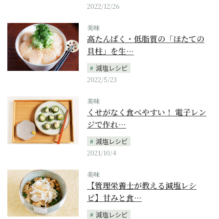
2022/12/26
美味
高たんぱく・低脂質の「ほたての
貝柱」を生…
減塩レシピ
2022/5/23
美味
くせがなく食べやすい！ 電子レン
ジで作れ…
減塩レシピ
2021/10/4
美味
【管理栄養士が教える減塩レシ
ピ】甘みと食…
減塩レシピ