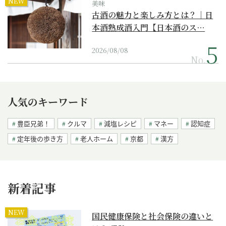
NEW
美味
古酒の魅力と楽しみ方とは？｜日
本酒熟成酒入門【日本酒のス…
2026/08/08
No.
人気のキーワード
豊臣兄弟！
クルマ
減塩レシピ
マネー
認知症
定年後の歩き方
老人ホーム
京都
漢方
新着記事
NEW
国民健康保険と社会保険の違いと