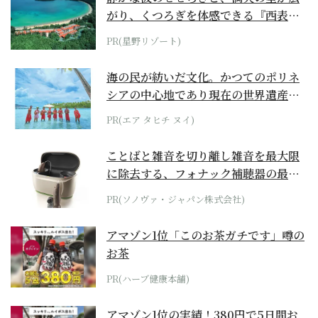
がり、くつろぎを体感できる『西表島
ホテル by...
PR(星野リゾート)
海の民が紡いだ文化。かつてのポリネ
シアの中心地であり現在の世界遺産か
らみえてくる...
PR(エア タヒチ ヌイ)
ことばと雑音を切り離し雑音を最大限
に除去する、フォナック補聴器の最上
位モデル
PR(ソノヴァ・ジャパン株式会社)
アマゾン1位「このお茶ガチです」噂の
お茶
PR(ハーブ健康本舗)
アマゾン1位の実績！380円で5日間お