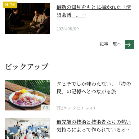
NEW
最新の知見をもとに描かれた「清
須会議」。…
2026/08/09
記事一覧へ
ピックアップ
タヒチでしか味わえない、「海の
民」の記憶へとつながる旅
PR
PR(エア タヒチ ヌイ)
最先端の技術と技術者たちの熱い
気持ちによって作られているオー
ダーメイド補聴器