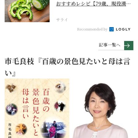
おすすめレシピ【79歳、現役漢方
家の季節の養生12...
サライ
Recommended by
記事一覧へ
市毛良枝『百歳の景色見たいと母は言
い』