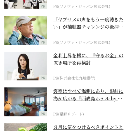
PR
PR(ソノヴァ・ジャパン株式会社)
「ヤブサメの声をもう一度聴きた
い」が補聴器チャレンジの後押し
に
PR
PR(ソノヴァ・ジャパン株式会社)
金利上昇を機に、『守るお金』の
置き場所を再検討
PR
PR(株式会社北九州銀行)
客室はすべて海側にあり、眼前に
海が広がる『西表島ホテル by 星
野リゾート』
PR
PR(星野リゾート)
８月に気をつけるべきポイントと