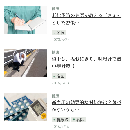
健康
老化予防の名医が教える「ちょっ
とした習慣…
名医
2023/8/27
健康
梅干し、塩おにぎり、味噌汁で熱
中症対策【…
名医
2018/8/13
健康
高血圧の効果的な対処法は？気づ
かないうち…
健康法
名医
2018/7/16