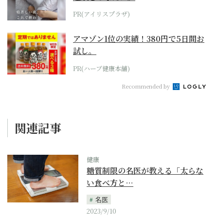
PR(アイリスプラザ)
アマゾン1位の実績！380円で5日間お
試し。
PR(ハーブ健康本舗)
Recommended by
関連記事
健康
糖質制限の名医が教える「太らな
い食べ方と…
名医
2023/9/10