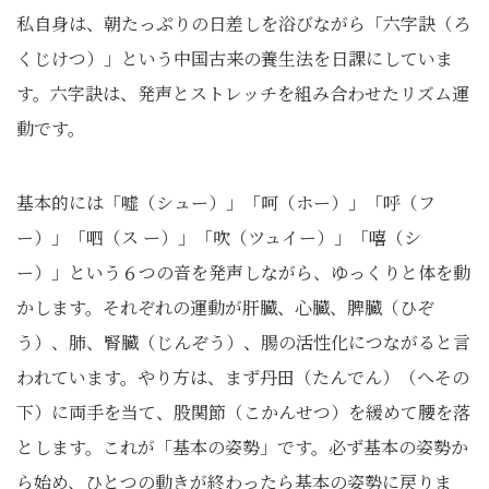
私自身は、朝たっぷりの日差しを浴びながら「六字訣（ろ
くじけつ）」という中国古来の養生法を日課にしていま
す。六字訣は、発声とストレッチを組み合わせたリズム運
動です。
基本的には「嘘（シュー）」「呵（ホー）」「呼（フ
ー）」「呬（ス ー）」「吹（ツュイー）」「嘻（シ
ー）」という６つの音を発声しながら、ゆっくりと体を動
かします。それぞれの運動が肝臓、心臓、脾臓（ひぞ
う）、肺、腎臓（じんぞう）、腸の活性化につながると言
われています。やり方は、まず丹田（たんでん）（へその
下）に両手を当て、股関節（こかんせつ）を緩めて腰を落
とします。これが「基本の姿勢」です。必ず基本の姿勢か
ら始め、ひとつの動きが終わったら基本の姿勢に戻りま