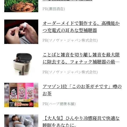
PR(濵田酒造)
オーダーメイドで製作する、高機能か
つ充電式の耳あな型補聴器
PR(ソノヴァ・ジャパン株式会社)
ことばと雑音を切り離し雑音を最大限
に除去する、フォナック補聴器の最上
位モデル
PR(ソノヴァ・ジャパン株式会社)
アマゾン1位「このお茶ガチです」噂の
お茶
PR(ハーブ健康本舗)
【大人気】ひんやり冷感寝具で快適な
睡眠をあなたに。