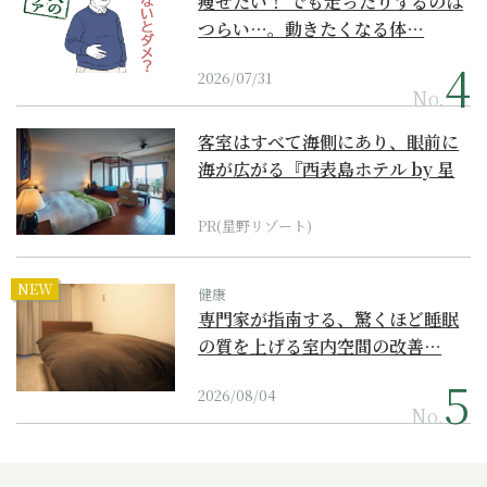
痩せたい！ でも走ったりするのは
つらい…。動きたくなる体…
2026/07/31
No.
客室はすべて海側にあり、眼前に
海が広がる『西表島ホテル by 星
野リゾート』
PR(星野リゾート)
NEW
健康
専門家が指南する、驚くほど睡眠
の質を上げる室内空間の改善…
2026/08/04
No.