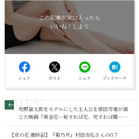
この記事が気に入ったら
いいね！しよう
シェア
ポスト
シェア
ブックマーク
牧野富太郎をモデルにした主人公を原田芳雄が演
じた映画『黄金花－秘すれば花、死すれば蝶－』
【面白すぎる日本映画 第79回】
【京の花 歳時記】『菊乃井』村田吉弘さんのG７