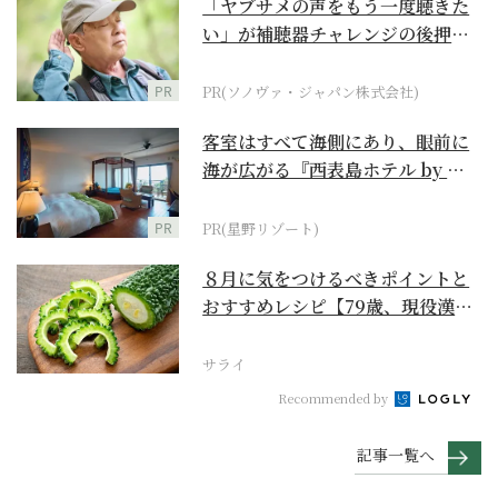
「ヤブサメの声をもう一度聴きた
い」が補聴器チャレンジの後押し
に
PR
PR(ソノヴァ・ジャパン株式会社)
客室はすべて海側にあり、眼前に
海が広がる『西表島ホテル by 星
野リゾート』
PR
PR(星野リゾート)
８月に気をつけるべきポイントと
おすすめレシピ【79歳、現役漢方
家の季節の養生12...
サライ
Recommended by
記事一覧へ