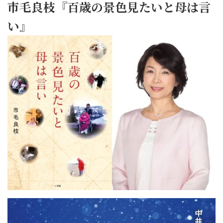
市毛良枝『百歳の景色見たいと母は言
い』