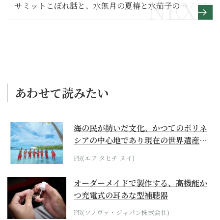
サミットこぼれ話と、水無月の夏椿と水茄子の糠
漬け
あわせて読みたい
海の民が紡いだ文化。かつてのポリネ
シアの中心地であり現在の世界遺産か
らみえてくる...
PR(エア タヒチ ヌイ)
オーダーメイドで製作する、高機能か
つ充電式の耳あな型補聴器
PR(ソノヴァ・ジャパン株式会社)