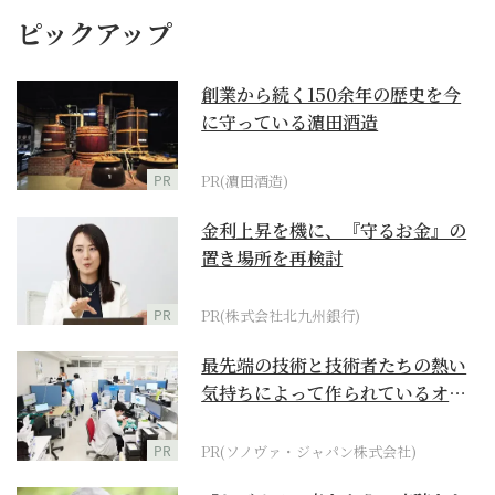
ピックアップ
創業から続く150余年の歴史を今
に守っている濵田酒造
PR
PR(濵田酒造)
金利上昇を機に、『守るお金』の
置き場所を再検討
PR
PR(株式会社北九州銀行)
最先端の技術と技術者たちの熱い
気持ちによって作られているオー
ダーメイド補聴器
PR
PR(ソノヴァ・ジャパン株式会社)