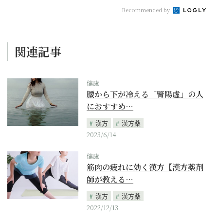
Recommended by
関連記事
健康
腰から下が冷える「腎陽虚」の人
におすすめ…
漢方
漢方薬
2023/6/14
健康
筋肉の疲れに効く漢方【漢方薬剤
師が教える…
漢方
漢方薬
2022/12/13