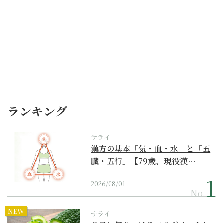
ランキング
サライ
漢方の基本「気・血・水」と「五
臓・五行」【79歳、現役漢…
2026/08/01
No.
NEW
サライ