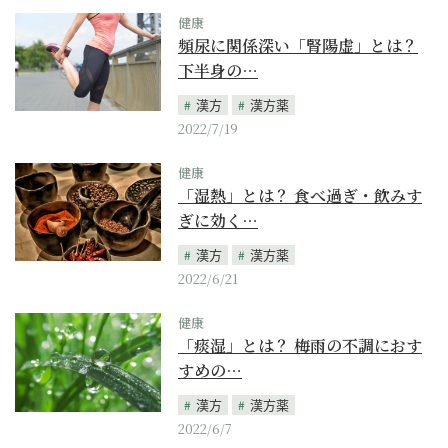
健康
頻尿に関係深い「腎陽虚」とは？
下半身の…
漢方
漢方薬
2022/7/19
健康
「湿熱」とは？ 食べ過ぎ・飲みす
ぎに効く…
漢方
漢方薬
2022/6/21
健康
「痰湿」とは？ 梅雨の不調におす
すめの…
漢方
漢方薬
2022/6/7