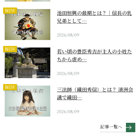
NEW
池田恒興の最期とは？｜信長の乳
兄弟として…
2026/08/09
NEW
若い頃の豊臣秀吉が主人の小姓た
ちから虐め…
2026/08/09
NEW
三法師（織田秀信）とは？ 清洲会
議で織田…
2026/08/09
記事一覧へ