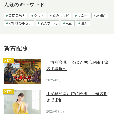
人気のキーワード
豊臣兄弟！
クルマ
減塩レシピ
マネー
認知症
定年後の歩き方
老人ホーム
京都
漢方
新着記事
NEW
「清洲会議」とは？ 秀吉が織田家
の主導権…
2026/08/09
NEW
手が離せない時に便利！ 頭の動
きでiPh…
2026/08/09