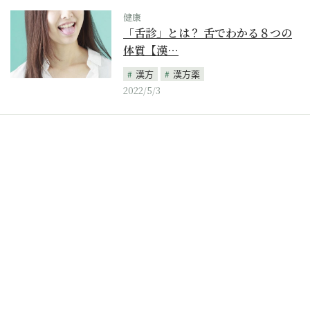
健康
「舌診」とは？ 舌でわかる８つの
体質【漢…
漢方
漢方薬
2022/5/3