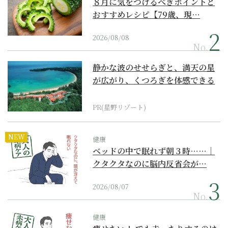
８月に気をつけるべきポイントと
おすすめレシピ【79歳、現…
2026/08/08
No.
静かな波のせせらぎと、満天の星
が広がり、くつろぎを体感できる
『西表島ホテル by...
PR(星野リゾート)
NEW
健康
ベッドの中で眠れず朝３時……｜
クタクタなのに脳内反省会が…
2026/08/07
No.
健康