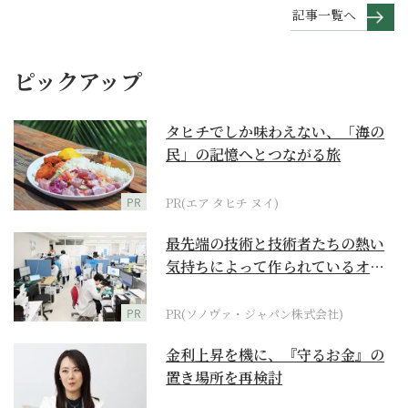
記事一覧へ
ピックアップ
タヒチでしか味わえない、「海の
民」の記憶へとつながる旅
PR
PR(エア タヒチ ヌイ)
最先端の技術と技術者たちの熱い
気持ちによって作られているオー
ダーメイド補聴器
PR
PR(ソノヴァ・ジャパン株式会社)
金利上昇を機に、『守るお金』の
置き場所を再検討