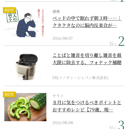
NEW
健康
ベッドの中で眠れず朝３時……｜
クタクタなのに脳内反省会が…
2026/08/07
No.
ことばと雑音を切り離し雑音を最
大限に除去する、フォナック補聴
器の最上位モデル
PR(ソノヴァ・ジャパン株式会社)
NEW
サライ
８月に気をつけるべきポイントと
おすすめレシピ【79歳、現…
2026/08/08
No.