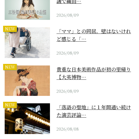
議で織田…
2026/08/09
NEW
「ママ」との同居。壁はないけれ
ど感じる「…
2026/08/09
NEW
貴重な日本美術作品が初の里帰り
【大英博物…
2026/08/09
NEW
「落語の聖地」に１年間通い続け
た演芸評論…
2026/08/08