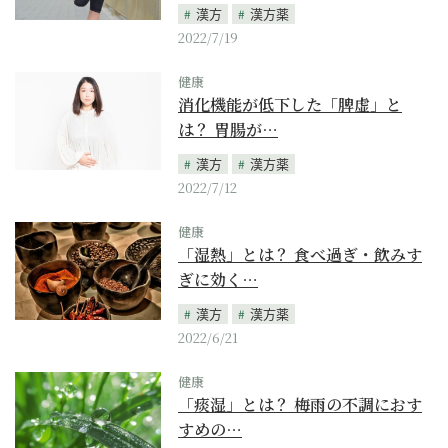
漢方
漢方薬
2022/7/19
健康
消化機能が低下した「脾虚」と
は？ 胃腸が…
漢方
漢方薬
2022/7/12
健康
「湿熱」とは？ 食べ過ぎ・飲みす
ぎに効く…
漢方
漢方薬
2022/6/21
健康
「痰湿」とは？ 梅雨の不調におす
すめの…