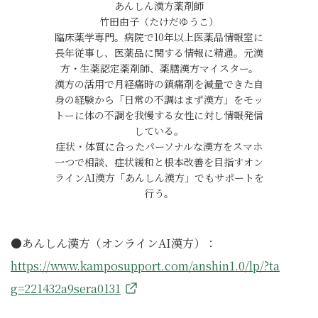
あんしん漢方薬剤師
竹田由子（たけだゆうこ）
臨床薬学専門。病院で10年以上医薬品情報室に
長年従事し、医薬品に関する情報に精通。元漢
方・生薬認定薬剤師、薬膳漢方マイスター。
漢方の活用で月経痛時の鎮痛剤を減量できた自
身の経験から「日常の不調はまず漢方」をモッ
トーに体の不調を我慢する女性に対し情報発信
している。
症状・体質に合ったパーソナルな漢方をスマホ
一つで相談、症状緩和と根本改善を目指すオン
ラインAI漢方「あんしん漢方」でもサポートを
行う。
●あんしん漢方（オンラインAI漢方）：
https://www.kamposupport.com/anshin1.0/lp/?ta
g=221432a9sera0131