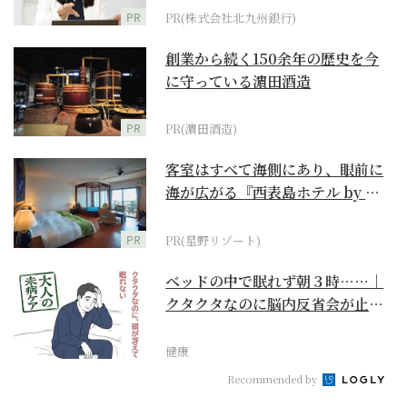
PR
PR(株式会社北九州銀行)
創業から続く150余年の歴史を今
に守っている濵田酒造
PR
PR(濵田酒造)
客室はすべて海側にあり、眼前に
海が広がる『西表島ホテル by 星
野リゾート』
PR
PR(星野リゾート)
ベッドの中で眠れず朝３時……｜
クタクタなのに脳内反省会が止ま
らない【大人の未病ケ...
健康
Recommended by