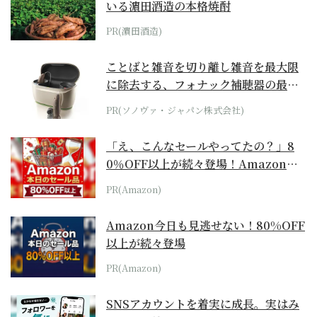
いる濵田酒造の本格焼酎
PR(濵田酒造)
ことばと雑音を切り離し雑音を最大限
に除去する、フォナック補聴器の最上
位モデル
PR(ソノヴァ・ジャパン株式会社)
「え、こんなセールやってたの？」8
0％OFF以上が続々登場！Amazonの
本気が...
PR(Amazon)
Amazon今日も見逃せない！80%OFF
以上が続々登場
PR(Amazon)
SNSアカウントを着実に成長。実はみ