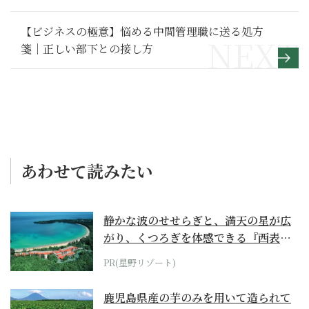
193】
【ビジネスの極意】悩める中間管理職に送る処方
箋｜正しい部下との接し方
あわせて読みたい
静かな波のせせらぎと、満天の星が広
がり、くつろぎを体感できる『西表島
ホテル by...
PR(星野リゾート)
鹿児島県産の芋のみを用いて造られて