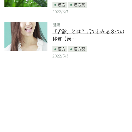
漢方
漢方薬
2022/6/7
健康
「舌診」とは？ 舌でわかる８つの
体質【漢…
漢方
漢方薬
2022/5/3