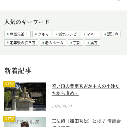
人気のキーワード
豊臣兄弟！
クルマ
減塩レシピ
マネー
認知症
定年後の歩き方
老人ホーム
京都
漢方
新着記事
NEW
若い頃の豊臣秀吉が主人の小姓た
ちから虐め…
2026/08/09
NEW
三法師（織田秀信）とは？ 清洲会