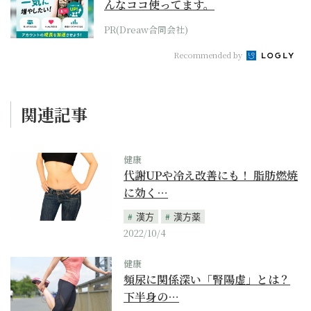
んなココ使ってます。
PR(Dreaw合同会社)
Recommended by
関連記事
健康
代謝UPや冷え改善にも！ 脂肪燃焼
に効く…
漢方
漢方薬
2022/10/4
健康
頻尿に関係深い「腎陽虚」とは？
下半身の…