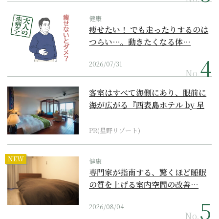
健康
痩せたい！ でも走ったりするのは
つらい…。動きたくなる体…
2026/07/31
No.
客室はすべて海側にあり、眼前に
海が広がる『西表島ホテル by 星
野リゾート』
PR(星野リゾート)
NEW
健康
専門家が指南する、驚くほど睡眠
の質を上げる室内空間の改善…
2026/08/04
No.