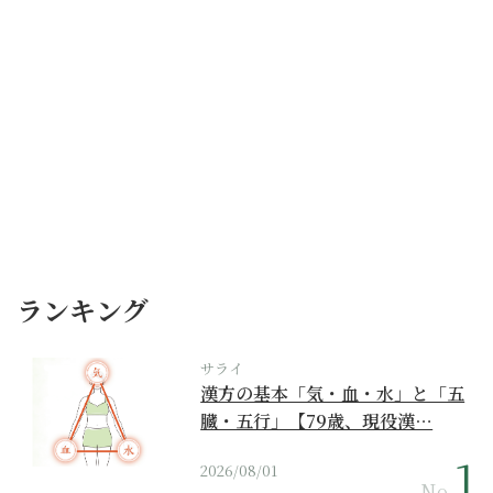
ランキング
サライ
漢方の基本「気・血・水」と「五
臓・五行」【79歳、現役漢…
2026/08/01
No.