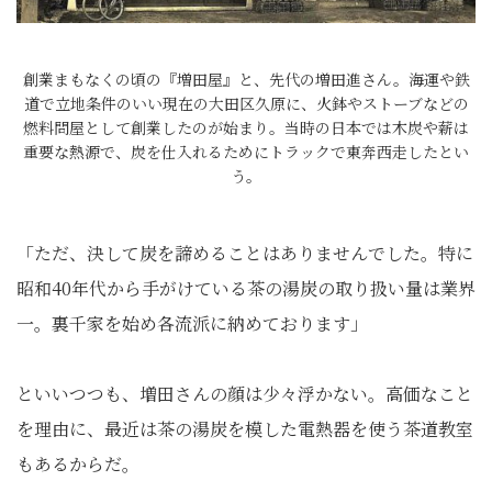
創業まもなくの頃の『増田屋』と、先代の増田進さん。海運や鉄
道で立地条件のいい現在の大田区久原に、火鉢やストーブなどの
燃料問屋として創業したのが始まり。当時の日本では木炭や薪は
重要な熱源で、炭を仕入れるためにトラックで東奔西走したとい
う。
「ただ、決して炭を諦めることはありませんでした。特に
昭和40年代から手がけている茶の湯炭の取り扱い量は業界
一。裏千家を始め各流派に納めております」
といいつつも、増田さんの顔は少々浮かない。高価なこと
を理由に、最近は茶の湯炭を模した電熱器を使う茶道教室
もあるからだ。