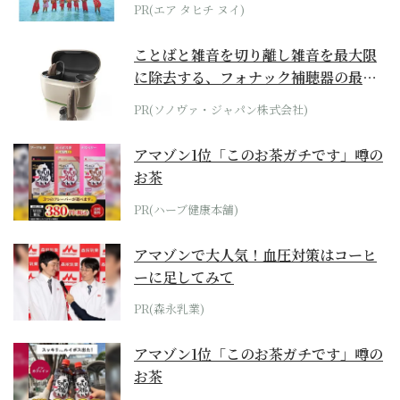
らみえてくる...
PR(エア タヒチ ヌイ)
ことばと雑音を切り離し雑音を最大限
に除去する、フォナック補聴器の最上
位モデル
PR(ソノヴァ・ジャパン株式会社)
アマゾン1位「このお茶ガチです」噂の
お茶
PR(ハーブ健康本舗)
アマゾンで大人気！血圧対策はコーヒ
ーに足してみて
PR(森永乳業)
アマゾン1位「このお茶ガチです」噂の
お茶