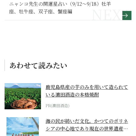
ート】35
ニャンコ先生の開運星占い（9/12～9/18）牡羊
座、牡牛座、双子座、蟹座編
あわせて読みたい
鹿児島県産の芋のみを用いて造られて
いる濵田酒造の本格焼酎
PR(濵田酒造)
海の民が紡いだ文化。かつてのポリネ
シアの中心地であり現在の世界遺産か