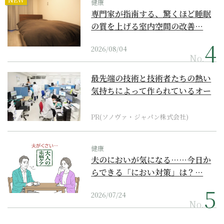
健康
専門家が指南する、驚くほど睡眠
の質を上げる室内空間の改善…
2026/08/04
No.
最先端の技術と技術者たちの熱い
気持ちによって作られているオー
ダーメイド補聴器
PR(ソノヴァ・ジャパン株式会社)
健康
夫のにおいが気になる……今日か
らできる「におい対策」は？…
2026/07/24
No.