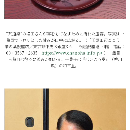
“茶道楽”の増田さんが客をもてなすために淹れた玉露。写真は一
煎目でトロリとした甘みが口中に広がる。（「玉露田辺ごこう
茶の葉銀座店／東京都中央区銀座3-6-1 松屋銀座地下1階 電話：
03・3567・2635
https://www.chanoha.info
）二煎目、
三煎目は徐々に渋みが加わる。干菓子は『ばいこう堂』（香川
県）の和三盆。