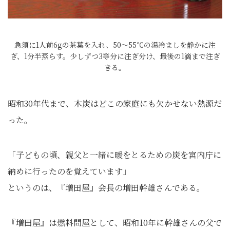
急須に1人前6gの茶葉を入れ、50〜55℃の湯冷ましを静かに注
ぎ、1分半蒸らす。少しずつ3等分に注ぎ分け、最後の1滴まで注ぎ
きる。
昭和30年代まで、木炭はどこの家庭にも欠かせない熱源だ
った。
「子どもの頃、親父と一緒に暖をとるための炭を宮内庁に
納めに行ったのを覚えています」
というのは、『増田屋』会長の増田幹雄さんである。
『増田屋』は燃料問屋として、昭和10年に幹雄さんの父で