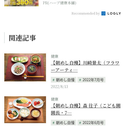
PR(ハーブ健康本舗)
Recommended by
関連記事
健康
【朝めし自慢】川崎景太（フラワ
ーアーティ…
朝めし自慢
2022年7月号
2022/8/13
健康
【朝めし自慢】森 往子（こども園
園長・7…
朝めし自慢
2022年6月号