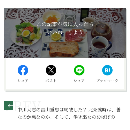
この記事が気に入ったら
いいね！しよう
シェア
ポスト
シェア
ブックマーク
中川大志の畠山重忠は喝破した？ 北条義時は、善
なのか悪なのか。そして、歩き巫女のおばばの正
体がサプライズ過ぎる！【鎌倉殿の13人 満喫リポ