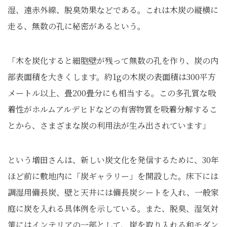
湿、遠赤外線、脱臭効果などである。これは木炭の縦横に
走る、無数の孔に秘密があるという。
「木を炭化すると細胞壁が残って無数の孔を作り、炭の内
部表面積を大きくします。約1gの木炭の表面積は300平方
メートル以上、畳200畳分にも相当する。この多孔質な吸
着性がホルムアルデヒドなどの有害物質を吸着分解するこ
とから、さまざまな炭の利用法が生み出されています」
という増田さんは、新しい炭文化を発信するために、30年
ほど前に敷地内に「炭ギャラリー」を開設した。床下には
調湿用備長炭、壁と天井には備長炭シートを入れ、一般家
庭に炭を入れる具体例を示している。また、脱臭、湿気対
策にはインテリアの一部として、炭を取り入れる和モダン