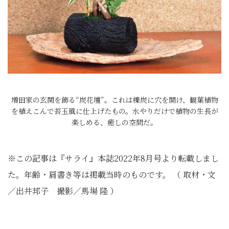
増田家の玄関を飾る“炭花壇”。これは櫟炭に穴を開け、観葉植物
を植えこんで苔玉風に仕上げたもの。水やりだけで植物の生長が
楽しめる、癒しの空間だ。
※この記事は『サライ』本誌2022年8月号より転載しまし
た。年齢・肩書き等は掲載当時のものです。 （ 取材・文
／出井邦子 撮影／馬場 隆 ）