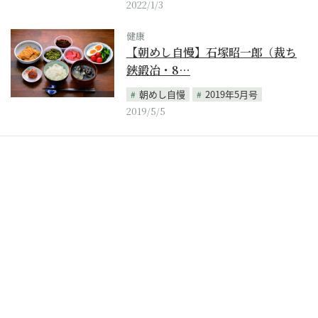
2022/1/3
健康
【朝めし自慢】石塚昭一郎（裁ち
鋏鍛冶・8…
朝めし自慢
2019年5月号
2019/5/5