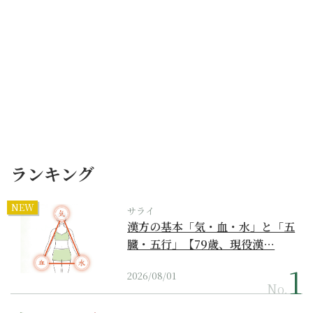
ランキング
NEW
サライ
漢方の基本「気・血・水」と「五
臓・五行」【79歳、現役漢…
2026/08/01
No.