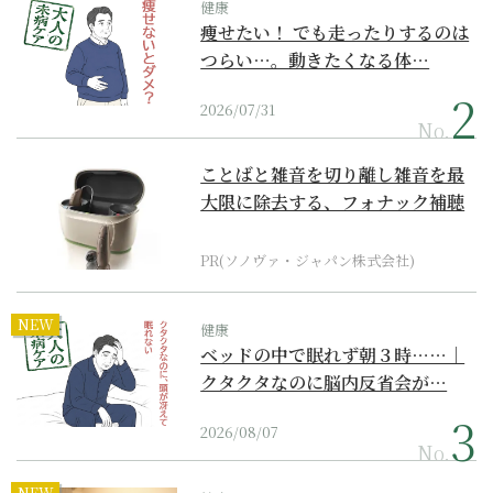
健康
痩せたい！ でも走ったりするのは
つらい…。動きたくなる体…
2026/07/31
No.
ことばと雑音を切り離し雑音を最
大限に除去する、フォナック補聴
器の最上位モデル
PR(ソノヴァ・ジャパン株式会社)
NEW
健康
ベッドの中で眠れず朝３時……｜
クタクタなのに脳内反省会が…
2026/08/07
No.
NEW