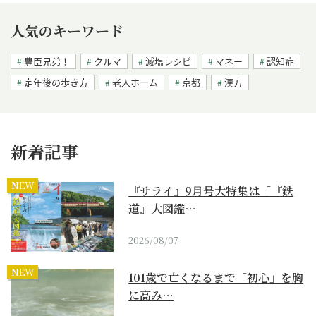
人気のキーワード
豊臣兄弟！
クルマ
減塩レシピ
マネー
認知症
定年後の歩き方
老人ホーム
京都
漢方
新着記事
NEW
『サライ』9月号大特集は「『鉄
道』大図鑑…
2026/08/07
NEW
101歳で亡くなるまで「初心」を胸
に高み…