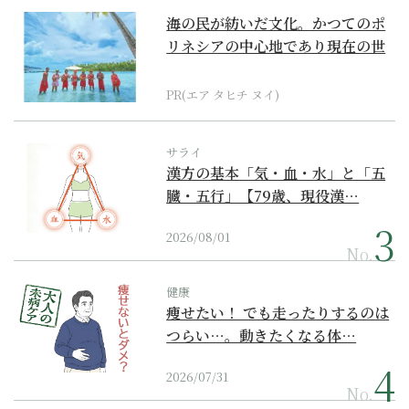
海の民が紡いだ文化。かつてのポ
リネシアの中心地であり現在の世
界遺産からみえてくる...
PR(エア タヒチ ヌイ)
サライ
漢方の基本「気・血・水」と「五
臓・五行」【79歳、現役漢…
2026/08/01
No.
健康
痩せたい！ でも走ったりするのは
つらい…。動きたくなる体…
2026/07/31
No.