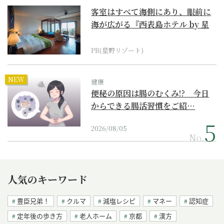
客室はすべて海側にあり、眼前に
海が広がる『西表島ホテル by 星
野リゾート』
PR(星野リゾート)
NEW
健康
便秘の原因は腸のむくみ!? 今日
からできる腸活習慣をご紹…
2026/08/05
No.
人気のキーワード
豊臣兄弟！
クルマ
減塩レシピ
マネー
認知症
定年後の歩き方
老人ホーム
京都
漢方