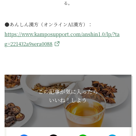
る。
●あんしん漢方（オンラインAI漢方）：
https://www.kamposupport.com/anshin1.0/lp/?ta
g=221432a9sera0088
この記事が気に入ったら
いいね！しよう