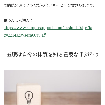
の病院に通うような質の高いサービスを受けられます。
●あんしん漢方：
https://www.kamposupport.com/anshin1.0/lp/?ta
g=221432a9sera0088
五臓は自分の体質を知る重要な手がかり