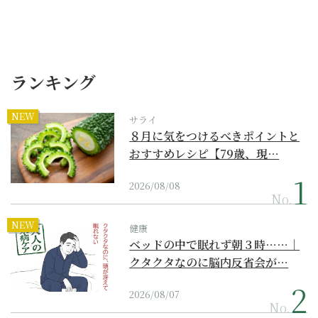
ランキング
NEW
サライ
８月に気をつけるべきポイントと
おすすめレシピ【79歳、現…
2026/08/08
No.
NEW
健康
ベッドの中で眠れず朝３時……｜
クタクタなのに脳内反省会が…
2026/08/07
No.