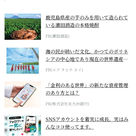
鹿児島県産の芋のみを用いて造られて
いる濵田酒造の本格焼酎
PR(濵田酒造)
海の民が紡いだ文化。かつてのポリネ
シアの中心地であり現在の世界遺産か
らみえてくる...
PR(エア タヒチ ヌイ)
「金利のある世界」の新たな資産管理
のあり方とは？
PR(株式会社北九州銀行)
SNSアカウントを着実に成長。実はみ
んなココ使ってます。