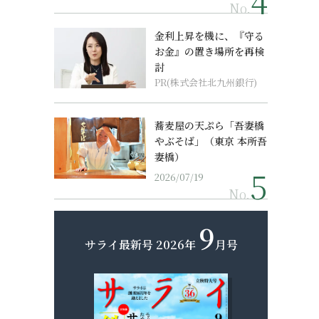
No.
金利上昇を機に、『守る
お金』の置き場所を再検
討
PR(株式会社北九州銀行)
蕎麦屋の天ぷら「吾妻橋
やぶそば」（東京 本所吾
妻橋）
2026/07/19
No.
9
サライ最新号
2026年
月号