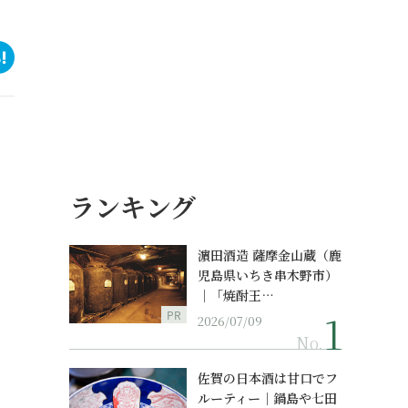
ランキング
濵田酒造 薩摩金山蔵（鹿
児島県いちき串木野市）
｜「焼酎王…
PR
2026/07/09
No.
佐賀の日本酒は甘口でフ
ルーティー｜鍋島や七田