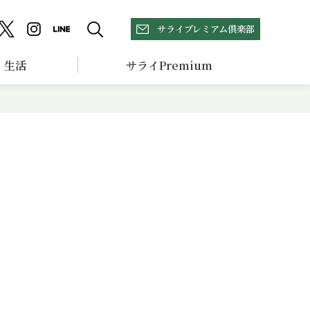
サライプレミアム倶楽部
生活
サライPremium
の