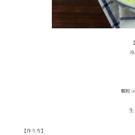
【
冷
顆粒コ
生
【作り方】