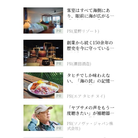
客室はすべて海側にあ
り、眼前に海が広がる
『西表島ホテル by 星野
リゾート』
PR
PR(星野リゾート)
創業から続く150余年の
歴史を今に守っている濵
田酒造
PR
PR(濵田酒造)
タヒチでしか味わえな
い、「海の民」の記憶へ
とつながる旅
PR
PR(エア タヒチ ヌイ)
「ヤブサメの声をもう一
度聴きたい」が補聴器チ
ャレンジの後押しに
PR(ソノヴァ・ジャパン株
PR
式会社)