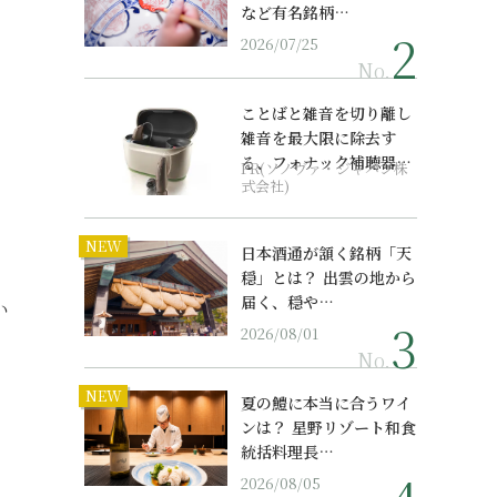
など有名銘柄…
2026/07/25
No.
ことばと雑音を切り離し
雑音を最大限に除去す
る、フォナック補聴器の
PR(ソノヴァ・ジャパン株
最上位モデル
式会社)
NEW
日本酒通が頷く銘柄「天
穏」とは？ 出雲の地から
届く、穏や…
い
2026/08/01
No.
NEW
夏の鱧に本当に合うワイ
ンは？ 星野リゾート和食
統括料理長…
2026/08/05