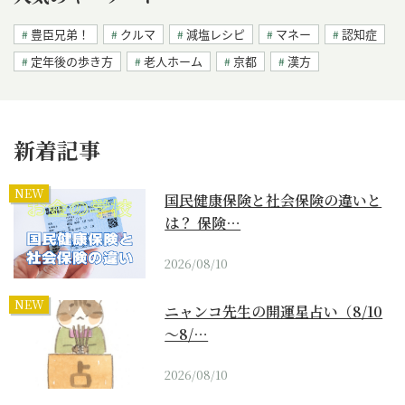
豊臣兄弟！
クルマ
減塩レシピ
マネー
認知症
定年後の歩き方
老人ホーム
京都
漢方
新着記事
NEW
国民健康保険と社会保険の違いと
は？ 保険…
2026/08/10
NEW
ニャンコ先生の開運星占い（8/10
～8/…
2026/08/10