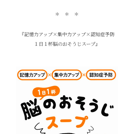
＊ ＊ ＊
『記憶力アップ×集中力アップ×認知症予防
１日１杯脳のおそうじスープ』