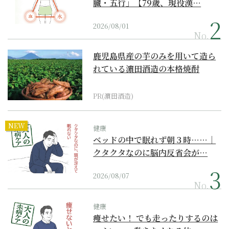
臓・五行」【79歳、現役漢…
2026/08/01
No.
鹿児島県産の芋のみを用いて造ら
れている濵田酒造の本格焼酎
PR(濵田酒造)
NEW
健康
ベッドの中で眠れず朝３時……｜
クタクタなのに脳内反省会が…
2026/08/07
No.
健康
痩せたい！ でも走ったりするのは