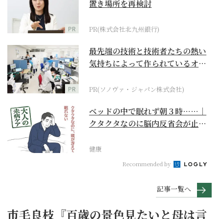
置き場所を再検討
PR
PR(株式会社北九州銀行)
最先端の技術と技術者たちの熱い
気持ちによって作られているオー
ダーメイド補聴器
PR
PR(ソノヴァ・ジャパン株式会社)
ベッドの中で眠れず朝３時……｜
クタクタなのに脳内反省会が止ま
らない【大人の未病ケ...
健康
Recommended by
記事一覧へ
市毛良枝『百歳の景色見たいと母は言