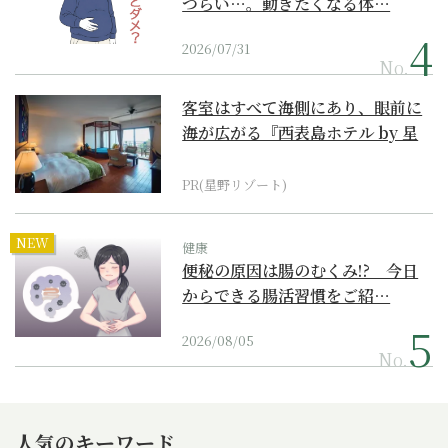
つらい…。動きたくなる体…
2026/07/31
No.
客室はすべて海側にあり、眼前に
海が広がる『西表島ホテル by 星
野リゾート』
PR(星野リゾート)
NEW
健康
便秘の原因は腸のむくみ!? 今日
からできる腸活習慣をご紹…
2026/08/05
No.
人気のキーワード