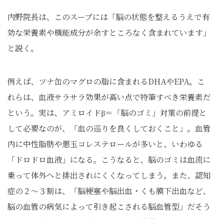
内野院長は、このスープには「脳の状態を整えるうえで有
効な栄養素や機能成分が余すところなく含まれています」
と説く。
例えば、ツナ缶のマグロの脂に含まれるDHAやEPA。こ
れらは、血液サラサラ効果が高い点で特筆すべき栄養素だ
という。実は、アミロイドβ＝「脳のゴミ」対策の前提と
して必要なのが、「血の巡りを良くしておくこと」。血管
内に中性脂肪や悪玉コレステロールが多いと、いわゆる
「ドロドロ血液」になる。こうなると、脳のゴミは血流に
乗って体外へと排出されにくくなってしまう。また、認知
症の２～３割は、「脳梗塞や脳出血・くも膜下出血など、
脳の血管の病気によって引き起こされる脳血管型」だそう