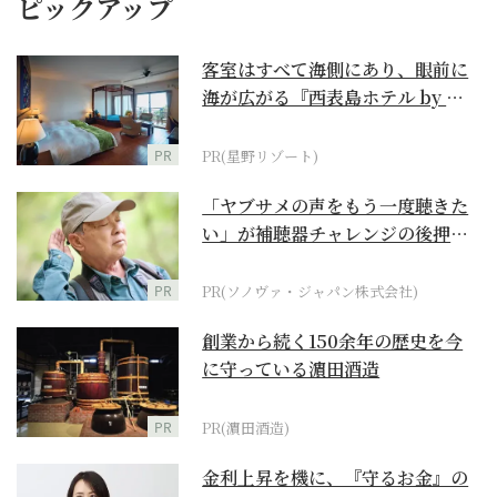
ピックアップ
客室はすべて海側にあり、眼前に
海が広がる『西表島ホテル by 星
野リゾート』
PR
PR(星野リゾート)
「ヤブサメの声をもう一度聴きた
い」が補聴器チャレンジの後押し
に
PR
PR(ソノヴァ・ジャパン株式会社)
創業から続く150余年の歴史を今
に守っている濵田酒造
PR
PR(濵田酒造)
金利上昇を機に、『守るお金』の