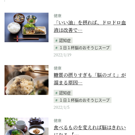
健康
「いい油」を摂れば、ドロドロ血
液は改善で…
認知症
１日１杯脳のおそうじスープ
2022/1/19
健康
糖質の摂りすぎも「脳のゴミ」が
溜まる原因…
認知症
１日１杯脳のおそうじスープ
2022/1/5
健康
食べるものを変えれば脳はきれい
になる 【…