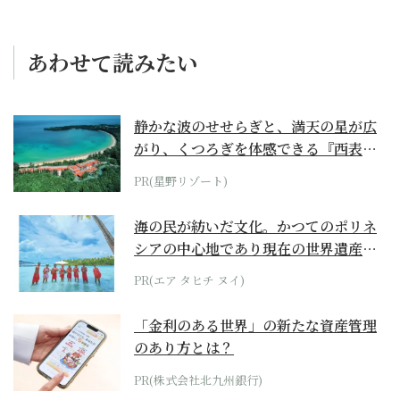
あわせて読みたい
静かな波のせせらぎと、満天の星が広
がり、くつろぎを体感できる『西表島
ホテル by...
PR(星野リゾート)
海の民が紡いだ文化。かつてのポリネ
シアの中心地であり現在の世界遺産か
らみえてくる...
PR(エア タヒチ ヌイ)
「金利のある世界」の新たな資産管理
のあり方とは？
PR(株式会社北九州銀行)