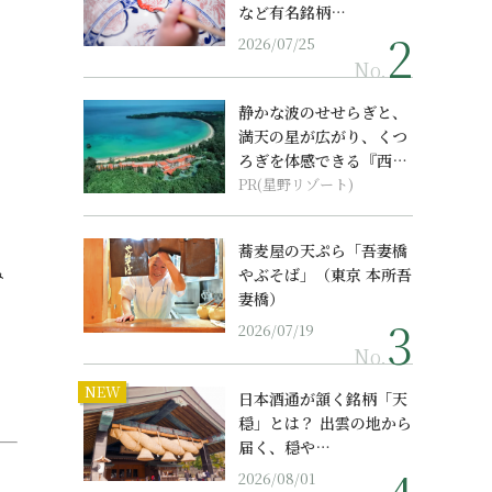
など有名銘柄…
2026/07/25
No.
静かな波のせせらぎと、
満天の星が広がり、くつ
ろぎを体感できる『西表
島ホテル by...
PR(星野リゾート)
蕎麦屋の天ぷら「吾妻橋
み
やぶそば」（東京 本所吾
妻橋）
2026/07/19
No.
NEW
日本酒通が頷く銘柄「天
穏」とは？ 出雲の地から
届く、穏や…
2026/08/01