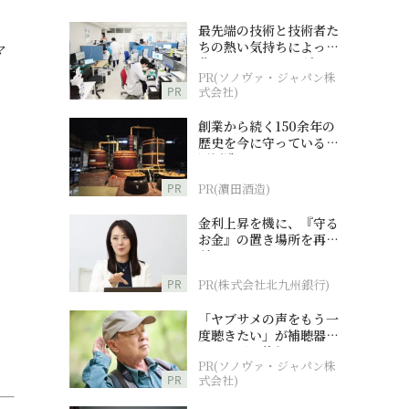
最先端の技術と技術者た
ちの熱い気持ちによって
マ
作られているオーダーメ
PR(ソノヴァ・ジャパン株
イド補聴器
PR
式会社)
創業から続く150余年の
歴史を今に守っている濵
田酒造
PR
PR(濵田酒造)
金利上昇を機に、『守る
お金』の置き場所を再検
討
PR
PR(株式会社北九州銀行)
「ヤブサメの声をもう一
度聴きたい」が補聴器チ
ャレンジの後押しに
PR(ソノヴァ・ジャパン株
PR
式会社)