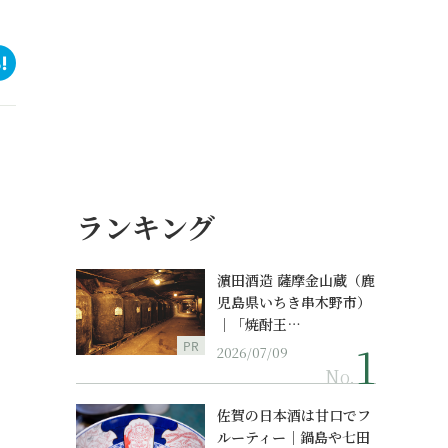
ランキング
濵田酒造 薩摩金山蔵（鹿
児島県いちき串木野市）
｜「焼酎王…
PR
2026/07/09
No.
佐賀の日本酒は甘口でフ
ルーティー｜鍋島や七田