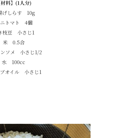
材料】(1人分)
揚げしらす 10g
ニトマト 4個
き枝豆 小さじ1
米 0.5合
ンソメ 小さじ1/2
水 100cc
ブオイル 小さじ1