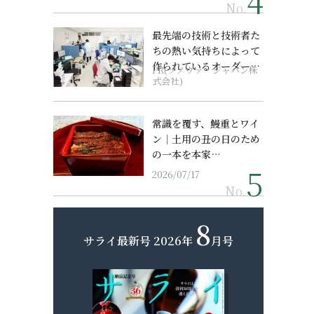
No.
最先端の技術と技術者た
ちの熱い気持ちによって
作られているオーダーメ
PR(ソノヴァ・ジャパン株
イド補聴器
式会社)
常識を覆す、鰻重とワイ
ン｜土用の丑の日のため
の一本を本家…
2026/07/17
No.
8
サライ最新号
2026年
月号