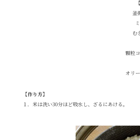
【
釜
ミ
む
顆粒コ
オリー
【作り方】
１．米は洗い30分ほど吸水し、ざるにあける。