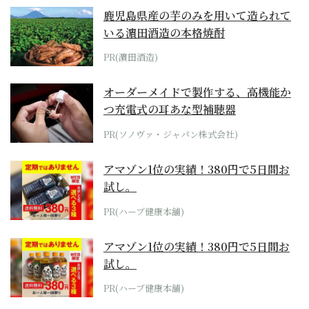
鹿児島県産の芋のみを用いて造られて
いる濵田酒造の本格焼酎
PR(濵田酒造)
オーダーメイドで製作する、高機能か
つ充電式の耳あな型補聴器
PR(ソノヴァ・ジャパン株式会社)
アマゾン1位の実績！380円で5日間お
試し。
PR(ハーブ健康本舗)
アマゾン1位の実績！380円で5日間お
試し。
PR(ハーブ健康本舗)