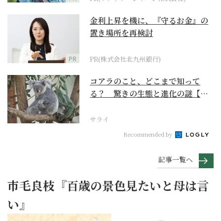
金利上昇を機に、『守るお金』の
置き場所を再検討
PR
PR(株式会社北九州銀行)
コアラのこと、どこまで知って
る？ 驚きの生態と進化の謎【お
いでよ！ コアラ沼への...
サライ
Recommended by
記事一覧へ
市毛良枝『百歳の景色見たいと母は言
い』