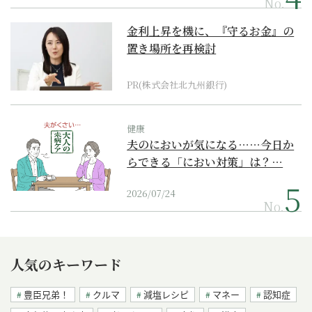
No.
金利上昇を機に、『守るお金』の
置き場所を再検討
PR(株式会社北九州銀行)
健康
夫のにおいが気になる……今日か
らできる「におい対策」は？…
2026/07/24
No.
人気のキーワード
豊臣兄弟！
クルマ
減塩レシピ
マネー
認知症