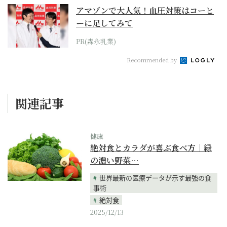
アマゾンで大人気！血圧対策はコーヒ
ーに足してみて
PR(森永乳業)
Recommended by
関連記事
健康
絶対食とカラダが喜ぶ食べ方｜緑
の濃い野菜…
世界最新の医療データが示す最強の食
事術
絶対食
2025/12/13