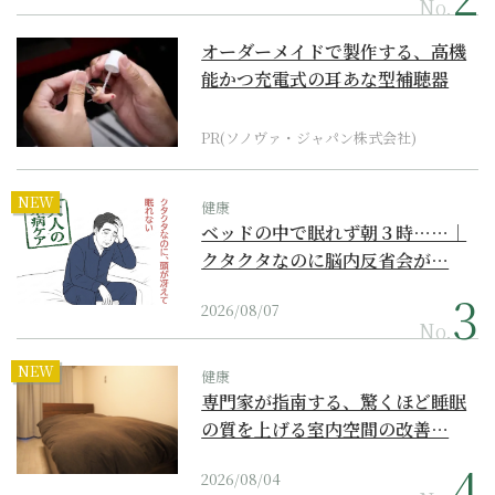
No.
オーダーメイドで製作する、高機
能かつ充電式の耳あな型補聴器
PR(ソノヴァ・ジャパン株式会社)
NEW
健康
ベッドの中で眠れず朝３時……｜
クタクタなのに脳内反省会が…
2026/08/07
No.
NEW
健康
専門家が指南する、驚くほど睡眠
の質を上げる室内空間の改善…
2026/08/04