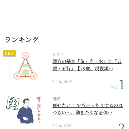
ランキング
NEW
サライ
漢方の基本「気・血・水」と「五
臓・五行」【79歳、現役漢…
2026/08/01
No.
健康
痩せたい！ でも走ったりするのは
つらい…。動きたくなる体…
2026/07/31