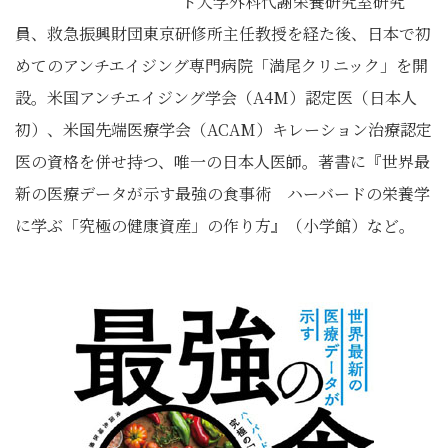
ド大学外科代謝栄養研究室研究
員、救急振興財団東京研修所主任教授を経た後、日本で初
めてのアンチエイジング専門病院「満尾クリニック」を開
設。米国アンチエイジング学会（A4M）認定医（日本人
初）、米国先端医療学会（ACAM）キレーション治療認定
医の資格を併せ持つ、唯一の日本人医師。著書に『世界最
新の医療データが示す最強の食事術 ハーバードの栄養学
に学ぶ「究極の健康資産」の作り方』（小学館）など。