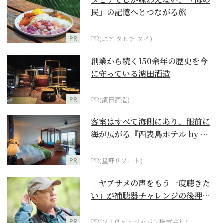
民」の記憶へとつながる旅
PR
PR(エア タヒチ ヌイ)
創業から続く150余年の歴史を今
に守っている濵田酒造
PR
PR(濵田酒造)
客室はすべて海側にあり、眼前に
海が広がる『西表島ホテル by 星
野リゾート』
PR
PR(星野リゾート)
「ヤブサメの声をもう一度聴きた
い」が補聴器チャレンジの後押し
に
PR
PR(ソノヴァ・ジャパン株式会社)