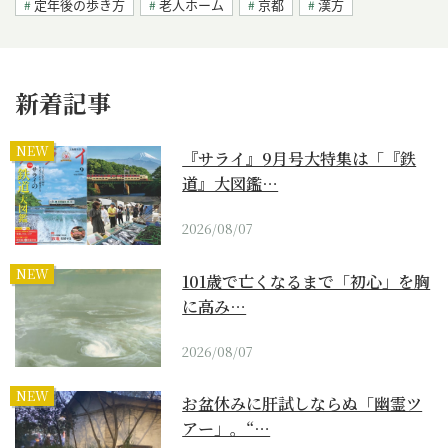
定年後の歩き方
老人ホーム
京都
漢方
新着記事
NEW
『サライ』9月号大特集は「『鉄
道』大図鑑…
2026/08/07
NEW
101歳で亡くなるまで「初心」を胸
に高み…
2026/08/07
NEW
お盆休みに肝試しならぬ「幽霊ツ
アー」。“…