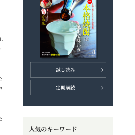
し
シ
試し読み
を
定期購読
中
た
人気のキーワード
。