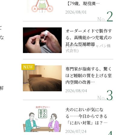
【79歳、現役漢…
2026/08/01
No.
て
オーダーメイドで製作す
な
る、高機能かつ充電式の
耳あな型補聴器
PR(ソノヴァ・ジャパン株
式会社)
NEW
専門家が指南する、驚く
ほど睡眠の質を上げる室
内空間の改善…
解
2026/08/04
No.
夫のにおいが気にな
る……今日からできる
「におい対策」は？…
2026/07/24