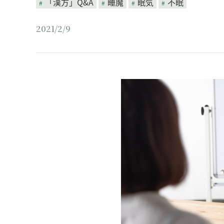
「漢方」Q&A
睡魔
眠気
不眠
2021/2/9