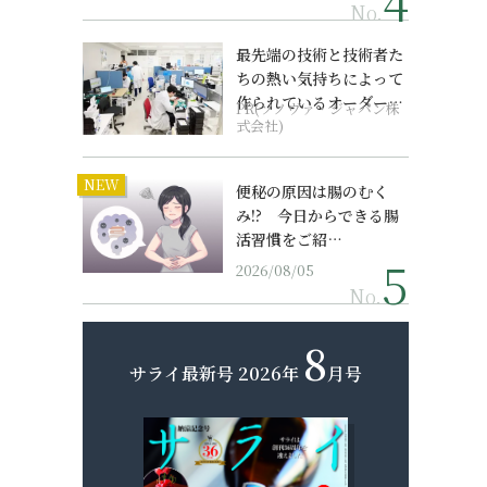
No.
最先端の技術と技術者た
ちの熱い気持ちによって
作られているオーダーメ
PR(ソノヴァ・ジャパン株
イド補聴器
式会社)
NEW
便秘の原因は腸のむく
み!? 今日からできる腸
活習慣をご紹…
2026/08/05
No.
8
サライ最新号
2026年
月号