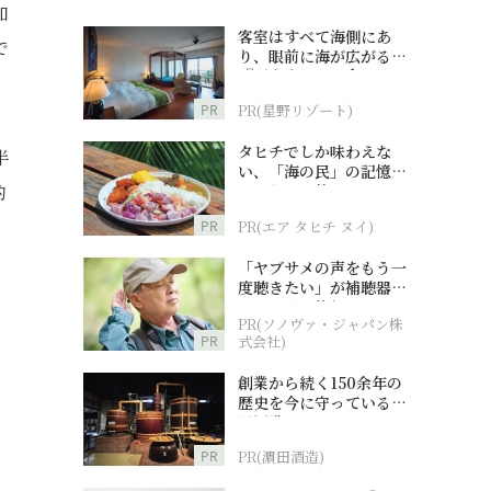
加
客室はすべて海側にあ
で
り、眼前に海が広がる
『西表島ホテル by 星野
リゾート』
PR
PR(星野リゾート)
タヒチでしか味わえな
半
い、「海の民」の記憶へ
的
とつながる旅
PR
PR(エア タヒチ ヌイ)
「ヤブサメの声をもう一
度聴きたい」が補聴器チ
ャレンジの後押しに
PR(ソノヴァ・ジャパン株
PR
式会社)
創業から続く150余年の
歴史を今に守っている濵
田酒造
PR
PR(濵田酒造)