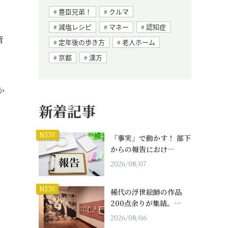
豊臣兄弟！
クルマ
減塩レシピ
マネー
認知症
管
定年後の歩き方
老人ホーム
京都
漢方
か
新着記事
NEW
「事実」で動かす！ 部下
からの報告におけ…
2026/08/07
NEW
稀代の浮世絵師の作品
200点余りが集結。…
2026/08/06