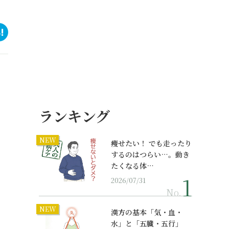
ランキング
NEW
痩せたい！ でも走ったり
するのはつらい…。動き
たくなる体…
2026/07/31
No.
NEW
漢方の基本「気・血・
水」と「五臓・五行」