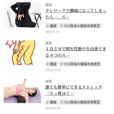
健康
テレワークで腰痛になってしまっ
たら…。ス…
腰痛
川口陽海の腰痛改善教室
2020/7/4
健康
１日５分で間欠性跛行を改善でき
る４つのス…
腰痛
川口陽海の腰痛改善教室
2020/6/21
健康
誰でも簡単にできるストレッチ
「ろっ骨ほぐ…
腰痛
川口陽海の腰痛改善教室
2020/5/31