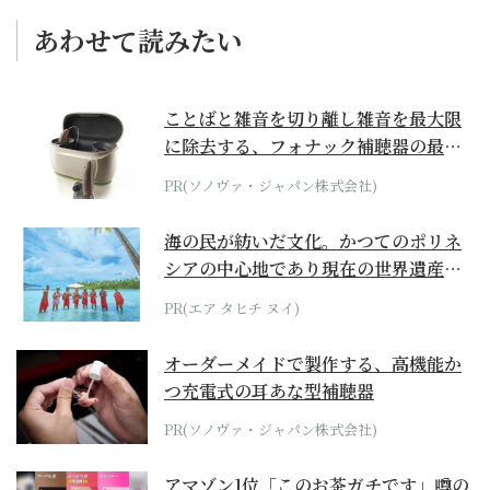
あわせて読みたい
ことばと雑音を切り離し雑音を最大限
に除去する、フォナック補聴器の最上
位モデル
PR(ソノヴァ・ジャパン株式会社)
海の民が紡いだ文化。かつてのポリネ
シアの中心地であり現在の世界遺産か
らみえてくる...
PR(エア タヒチ ヌイ)
オーダーメイドで製作する、高機能か
つ充電式の耳あな型補聴器
PR(ソノヴァ・ジャパン株式会社)
アマゾン1位「このお茶ガチです」噂の