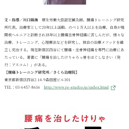
文・指導／川口陽海
厚生労働大臣認定鍼灸師。腰痛トレーニング研究
所代表。治療家として20年以上活動、のべ１万人以上を治療。自身が椎
間板へルニアと診断され18年以上腰痛坐骨神経痛に苦しんだが、様々な
治療、トレーニング、心理療法などを研究し、独自の治療メソッドを確
立し完治する。現在新宿区四谷にて腰痛・坐骨神経痛を専門に治療にあ
たっている。著書に「腰痛を治したけりゃろっ骨をほぐしなさい（発
行：アスコム）」がある。
【腰痛トレーニング研究所／さくら治療院】
東京都新宿区四谷2-14-9森田屋ビル301
TEL：03-6457-8616
http://www.re-studio.jp/index.html