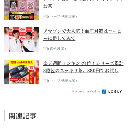
お茶
PR(ハーブ健康本舗)
アマゾンで大人気！血圧対策はコーヒ
ーに足してみて
PR(森永乳業)
楽天週間ランキング1位！シリーズ累計
3億包のスッキリ茶。380円でお試し
PR(ハーブ健康本舗)
Recommended by
関連記事