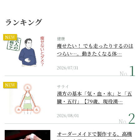
ランキング
NEW
健康
痩せたい！ でも走ったりするのは
つらい…。動きたくなる体…
2026/07/31
No.
NEW
サライ
漢方の基本「気・血・水」と「五
臓・五行」【79歳、現役漢…
2026/08/01
No.
オーダーメイドで製作する、高機