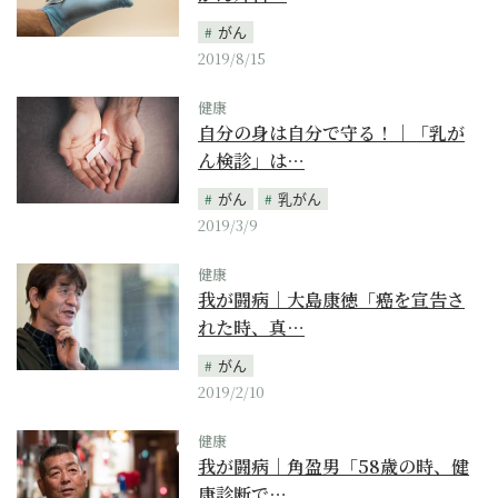
がん
2019/8/15
健康
自分の身は自分で守る！｜「乳が
ん検診」は…
がん
乳がん
2019/3/9
健康
我が闘病｜大島康徳「癌を宣告さ
れた時、真…
がん
2019/2/10
健康
我が闘病｜角盈男「58歳の時、健
康診断で…