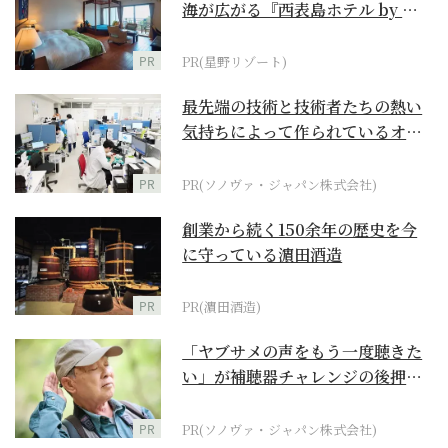
海が広がる『西表島ホテル by 星
野リゾート』
PR
PR(星野リゾート)
最先端の技術と技術者たちの熱い
気持ちによって作られているオー
ダーメイド補聴器
PR
PR(ソノヴァ・ジャパン株式会社)
創業から続く150余年の歴史を今
に守っている濵田酒造
PR
PR(濵田酒造)
「ヤブサメの声をもう一度聴きた
い」が補聴器チャレンジの後押し
に
PR
PR(ソノヴァ・ジャパン株式会社)