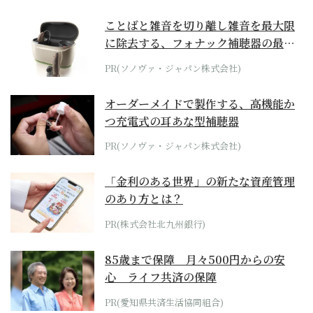
ことばと雑音を切り離し雑音を最大限
に除去する、フォナック補聴器の最上
位モデル
PR(ソノヴァ・ジャパン株式会社)
オーダーメイドで製作する、高機能か
つ充電式の耳あな型補聴器
PR(ソノヴァ・ジャパン株式会社)
「金利のある世界」の新たな資産管理
のあり方とは？
PR(株式会社北九州銀行)
85歳まで保障 月々500円からの安
心 ライフ共済の保障
PR(愛知県共済生活協同組合)