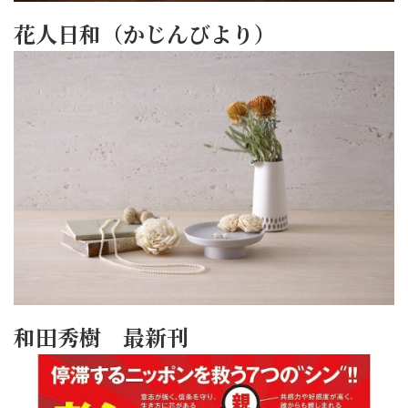
花人日和（かじんびより）
和田秀樹 最新刊