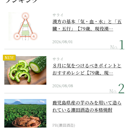
サライ
漢方の基本「気・血・水」と「五
臓・五行」【79歳、現役漢…
2026/08/01
No.
NEW
サライ
８月に気をつけるべきポイントと
おすすめレシピ【79歳、現…
2026/08/08
No.
鹿児島県産の芋のみを用いて造ら
れている濵田酒造の本格焼酎
PR(濵田酒造)