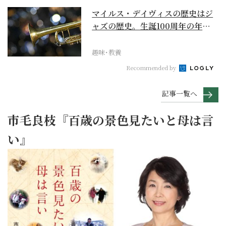
マイルス・デイヴィスの歴史はジ
ャズの歴史。生誕100周年の年に
再確認するべき多大...
趣味･教養
Recommended by
記事一覧へ
市毛良枝『百歳の景色見たいと母は言
い』