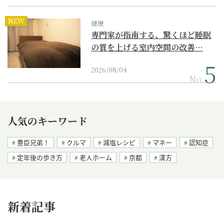
NEW
健康
専門家が指南する、驚くほど睡眠
の質を上げる室内空間の改善…
2026/08/04
No.
人気のキーワード
豊臣兄弟！
クルマ
減塩レシピ
マネー
認知症
定年後の歩き方
老人ホーム
京都
漢方
新着記事