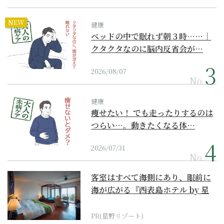
NEW
健康
ベッドの中で眠れず朝３時……｜
クタクタなのに脳内反省会が…
2026/08/07
No.
健康
痩せたい！ でも走ったりするのは
つらい…。動きたくなる体…
2026/07/31
No.
客室はすべて海側にあり、眼前に
海が広がる『西表島ホテル by 星
野リゾート』
PR(星野リゾート)