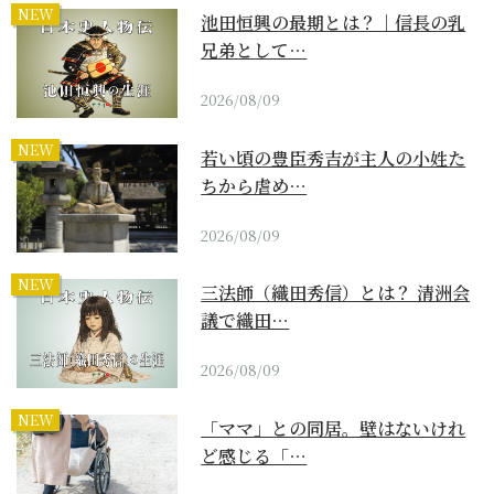
NEW
池田恒興の最期とは？｜信長の乳
兄弟として…
2026/08/09
NEW
若い頃の豊臣秀吉が主人の小姓た
ちから虐め…
2026/08/09
NEW
三法師（織田秀信）とは？ 清洲会
議で織田…
2026/08/09
NEW
「ママ」との同居。壁はないけれ
ど感じる「…