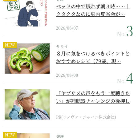
ベッドの中で眠れず朝３時……｜
クタクタなのに脳内反省会が…
2026/08/07
No.
NEW
サライ
８月に気をつけるべきポイントと
おすすめレシピ【79歳、現…
2026/08/08
No.
「ヤブサメの声をもう一度聴きた
い」が補聴器チャレンジの後押し
に
PR(ソノヴァ・ジャパン株式会社)
NEW
健康