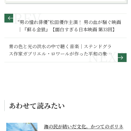
“男の憧れ俳優”松田優作主演！ 男の血が騒ぐ映画
｜『蘇る金狼』【面白すぎる日本映画 第33回】
青の色と光の洪水の中で聴く音楽｜ステンドグラ
ス作家ガブリエル・ロワールが作った平和の象
徴、青の教会（ベルリン）
あわせて読みたい
海の民が紡いだ文化。かつてのポリネ