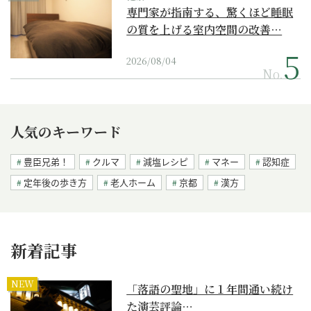
専門家が指南する、驚くほど睡眠
の質を上げる室内空間の改善…
2026/08/04
No.
人気のキーワード
豊臣兄弟！
クルマ
減塩レシピ
マネー
認知症
定年後の歩き方
老人ホーム
京都
漢方
新着記事
NEW
「落語の聖地」に１年間通い続け
た演芸評論…