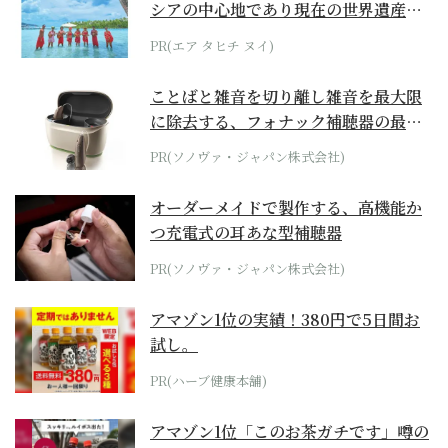
シアの中心地であり現在の世界遺産か
らみえてくる...
PR(エア タヒチ ヌイ)
ことばと雑音を切り離し雑音を最大限
に除去する、フォナック補聴器の最上
位モデル
PR(ソノヴァ・ジャパン株式会社)
オーダーメイドで製作する、高機能か
つ充電式の耳あな型補聴器
PR(ソノヴァ・ジャパン株式会社)
アマゾン1位の実績！380円で5日間お
試し。
PR(ハーブ健康本舗)
アマゾン1位「このお茶ガチです」噂の