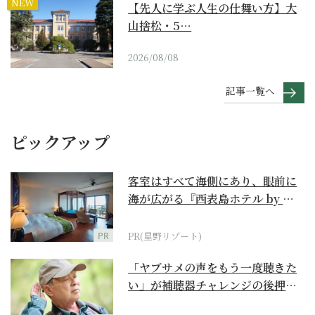
NEW
【先人に学ぶ人生の仕舞い方】大
山捨松・5…
2026/08/08
記事一覧へ
ピックアップ
客室はすべて海側にあり、眼前に
海が広がる『西表島ホテル by 星
野リゾート』
PR
PR(星野リゾート)
「ヤブサメの声をもう一度聴きた
い」が補聴器チャレンジの後押し
に