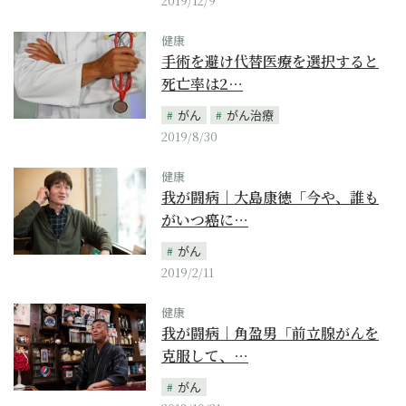
2019/12/9
健康
手術を避け代替医療を選択すると
死亡率は2…
がん
がん治療
2019/8/30
健康
我が闘病｜大島康徳「今や、誰も
がいつ癌に…
がん
2019/2/11
健康
我が闘病｜角盈男「前立腺がんを
克服して、…
がん