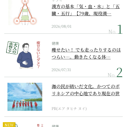
漢方の基本「気・血・水」と「五
臓・五行」【79歳、現役漢…
2026/08/01
No.
健康
痩せたい！ でも走ったりするのは
つらい…。動きたくなる体…
2026/07/31
No.
海の民が紡いだ文化。かつてのポ
リネシアの中心地であり現在の世
界遺産からみえてくる...
PR(エア タヒチ ヌイ)
NEW
健康