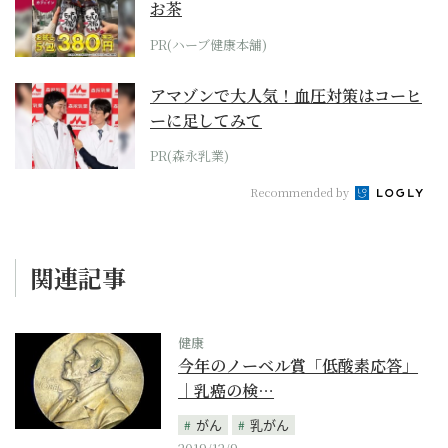
お茶
PR(ハーブ健康本舗)
アマゾンで大人気！血圧対策はコーヒ
ーに足してみて
PR(森永乳業)
Recommended by
関連記事
健康
今年のノーベル賞「低酸素応答」
｜乳癌の検…
がん
乳がん