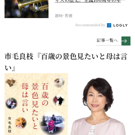
再確認するべき多大...
趣味･教養
Recommended by
記事一覧へ
市毛良枝『百歳の景色見たいと母は言
い』