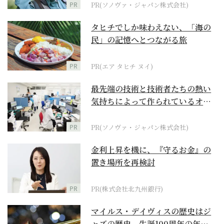
PR
PR(ソノヴァ・ジャパン株式会社)
タヒチでしか味わえない、「海の
民」の記憶へとつながる旅
PR
PR(エア タヒチ ヌイ)
最先端の技術と技術者たちの熱い
気持ちによって作られているオー
ダーメイド補聴器
PR
PR(ソノヴァ・ジャパン株式会社)
金利上昇を機に、『守るお金』の
置き場所を再検討
PR
PR(株式会社北九州銀行)
マイルス・デイヴィスの歴史はジ
ャズの歴史。生誕100周年の年に