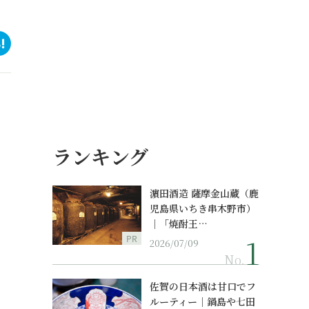
ランキング
濵田酒造 薩摩金山蔵（鹿
児島県いちき串木野市）
｜「焼酎王…
PR
2026/07/09
No.
佐賀の日本酒は甘口でフ
ルーティー｜鍋島や七田