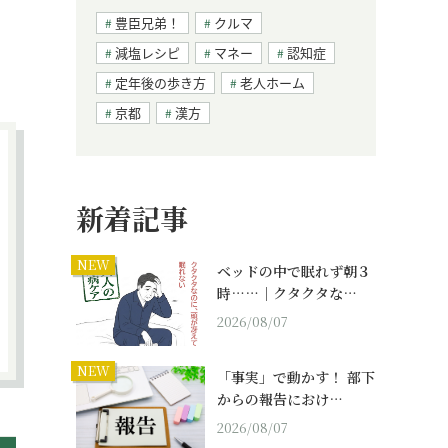
豊臣兄弟！
クルマ
減塩レシピ
マネー
認知症
定年後の歩き方
老人ホーム
京都
漢方
新着記事
NEW
ベッドの中で眠れず朝３
時……｜クタクタな…
2026/08/07
NEW
「事実」で動かす！ 部下
からの報告におけ…
2026/08/07