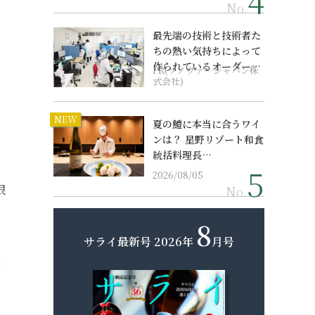
No.
最先端の技術と技術者た
ちの熱い気持ちによって
作られているオーダーメ
PR(ソノヴァ・ジャパン株
イド補聴器
式会社)
NEW
夏の鱧に本当に合うワイ
ンは？ 星野リゾート和食
統括料理長…
2026/08/05
限
No.
8
サライ最新号
2026年
月号
と