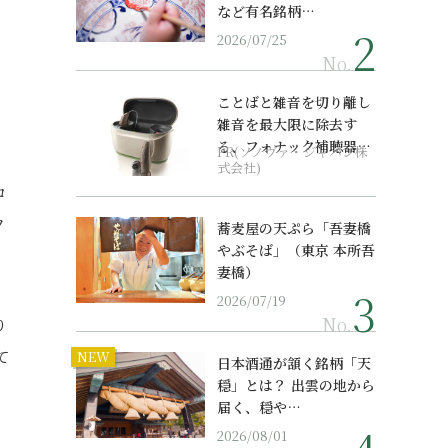
など有名銘柄…
2026/07/25
No.
ことばと雑音を切り離し
雑音を最大限に除去す
る、フォナック補聴器の
PR(ソノヴァ・ジャパン株
最上位モデル
式会社)
ロ
フ
蕎麦屋の天ぷら「吾妻橋
やぶそば」（東京 本所吾
妻橋）
2026/07/19
No.
り
て
NEW
日本酒通が頷く銘柄「天
穏」とは？ 出雲の地から
届く、穏や…
2026/08/01