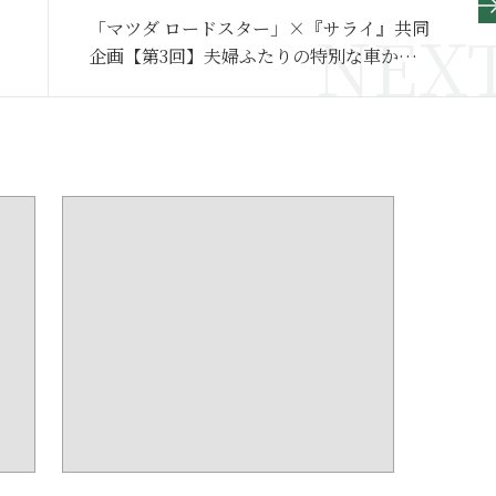
「マツダ ロードスター」×『サライ』共同
企画【第3回】夫婦ふたりの特別な車か
ら“家族の一員”へ。将来は長男に受け継が
れるかけがえのない愛車