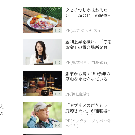
タヒチでしか味わえな
い、「海の民」の記憶へ
とつながる旅
PR
PR(エア タヒチ ヌイ)
金利上昇を機に、『守る
お金』の置き場所を再検
討
PR
PR(株式会社北九州銀行)
創業から続く150余年の
歴史を今に守っている濵
田酒造
PR
PR(濵田酒造)
「ヤブサメの声をもう一
大
度聴きたい」が補聴器チ
の
ャレンジの後押しに
PR(ソノヴァ・ジャパン株
PR
式会社)