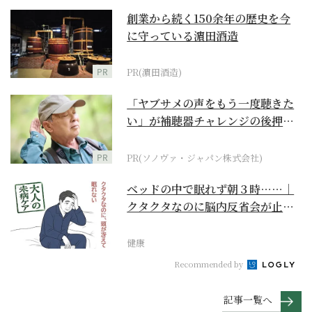
創業から続く150余年の歴史を今
に守っている濵田酒造
PR
PR(濵田酒造)
「ヤブサメの声をもう一度聴きた
い」が補聴器チャレンジの後押し
に
PR
PR(ソノヴァ・ジャパン株式会社)
ベッドの中で眠れず朝３時……｜
クタクタなのに脳内反省会が止ま
らない【大人の未病ケ...
健康
Recommended by
記事一覧へ