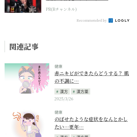
PR(Rチャンネル)
Recommended by
関連記事
健康
赤ニキビができたらどうする？ 肌
の不調に…
漢方
漢方薬
2025/3/26
健康
のぼせたような症状をなんとかし
たい…更年…