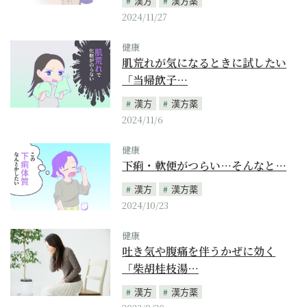
漢方
漢方薬
2024/11/27
健康
肌荒れが気になるときに試したい
「当帰飲子…
漢方
漢方薬
2024/11/6
健康
下痢・軟便がつらい…そんなと…
漢方
漢方薬
2024/10/23
健康
吐き気や腹痛を伴うかぜに効く
「柴胡桂枝湯…
漢方
漢方薬