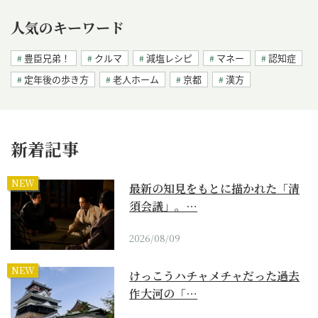
人気のキーワード
豊臣兄弟！
クルマ
減塩レシピ
マネー
認知症
定年後の歩き方
老人ホーム
京都
漢方
新着記事
NEW
最新の知見をもとに描かれた「清
須会議」。…
2026/08/09
NEW
けっこうハチャメチャだった過去
作大河の「…