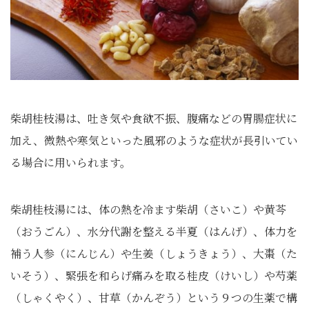
柴胡桂枝湯は、吐き気や食欲不振、腹痛などの胃腸症状に
加え、微熱や寒気といった風邪のような症状が長引いてい
る場合に用いられます。
柴胡桂枝湯には、体の熱を冷ます柴胡（さいこ）や黄芩
（おうごん）、水分代謝を整える半夏（はんげ）、体力を
補う人参（にんじん）や生姜（しょうきょう）、大棗（た
いそう）、緊張を和らげ痛みを取る桂皮（けいし）や芍薬
（しゃくやく）、甘草（かんぞう）という９つの生薬で構