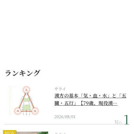
ランキング
サライ
漢方の基本「気・血・水」と「五
臓・五行」【79歳、現役漢…
2026/08/01
No.
NEW