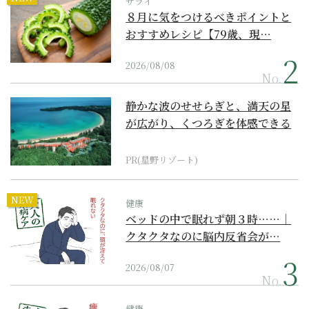
サライ
８月に気をつけるべきポイントと
おすすめレシピ【79歳、現…
2026/08/08
No.
静かな波のせせらぎと、満天の星
が広がり、くつろぎを体感できる
『西表島ホテル by...
PR(星野リゾート)
NEW
健康
ベッドの中で眠れず朝３時……｜
クタクタなのに脳内反省会が…
2026/08/07
No.
健康