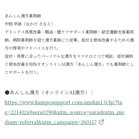
あんしん漢方薬剤師
中田 早苗（なかだ さなえ）
デトックス体質改善・腸活・膣ケアサポート薬剤師・認定運動支援薬剤
師。病院薬剤師を経て漢方薬局にて従事。症状を根本改善するための漢
方の啓発やアドバイスを行う。
症状・体質に合ったパーソナルな漢方をスマホひとつで相談、症状緩和
と根本改善を目指すオンラインAI漢方「あんしん漢方」でも薬剤師とし
てサポートを行う。
●あんしん漢方（オンラインAI漢方）：
https://www.kamposupport.com/anshin1.0/lp/?ta
g=221432a9sera0290&utm_source=sarai&utm_me
dium=referral&utm_campaign=260117