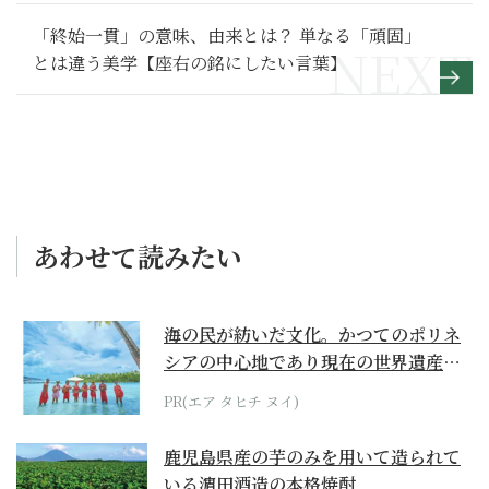
「終始一貫」の意味、由来とは？ 単なる「頑固」
とは違う美学【座右の銘にしたい言葉】
あわせて読みたい
海の民が紡いだ文化。かつてのポリネ
シアの中心地であり現在の世界遺産か
らみえてくる...
PR(エア タヒチ ヌイ)
鹿児島県産の芋のみを用いて造られて
いる濵田酒造の本格焼酎