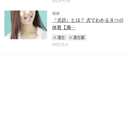
2023/9/20
健康
「舌診」とは？ 舌でわかる８つの
体質【漢…
漢方
漢方薬
2022/5/3