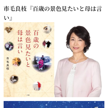
市毛良枝『百歳の景色見たいと母は言
い』