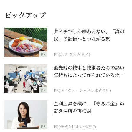
ピックアップ
タヒチでしか味わえない、「海の
民」の記憶へとつながる旅
PR
PR(エア タヒチ ヌイ)
最先端の技術と技術者たちの熱い
気持ちによって作られているオー
ダーメイド補聴器
PR
PR(ソノヴァ・ジャパン株式会社)
金利上昇を機に、『守るお金』の
置き場所を再検討
PR
PR(株式会社北九州銀行)