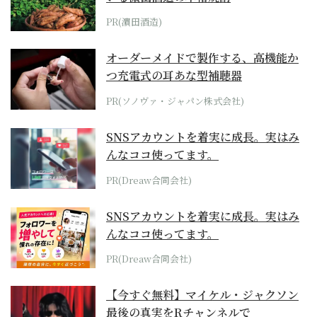
PR(濵田酒造)
オーダーメイドで製作する、高機能か
つ充電式の耳あな型補聴器
PR(ソノヴァ・ジャパン株式会社)
SNSアカウントを着実に成長。実はみ
んなココ使ってます。
PR(Dreaw合同会社)
SNSアカウントを着実に成長。実はみ
んなココ使ってます。
PR(Dreaw合同会社)
【今すぐ無料】マイケル・ジャクソン
最後の真実をRチャンネルで