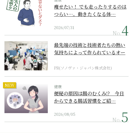
痩せたい！ でも走ったりするのは
つらい…。動きたくなる体…
2026/07/31
No.
最先端の技術と技術者たちの熱い
気持ちによって作られているオー
ダーメイド補聴器
PR(ソノヴァ・ジャパン株式会社)
NEW
健康
便秘の原因は腸のむくみ!? 今日
からできる腸活習慣をご紹…
2026/08/05
No.