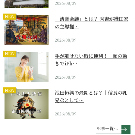
2026/08/09
NEW
「清洲会議」とは？ 秀吉が織田家
の主導権…
2026/08/09
NEW
手が離せない時に便利！ 頭の動
きでiPh…
2026/08/09
NEW
池田恒興の最期とは？｜信長の乳
兄弟として…
2026/08/09
記事一覧へ